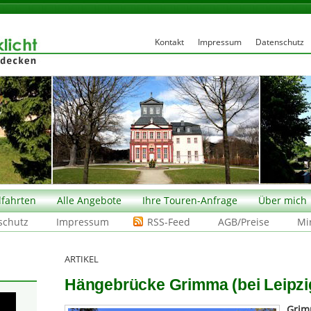
Kontakt
Impressum
Datenschutz
fahrten
Alle Angebote
Ihre Touren-Anfrage
Über mich
schutz
Impressum
RSS-Feed
AGB/Preise
Mi
ARTIKEL
Hängebrücke Grimma (bei Leipzi
Gri