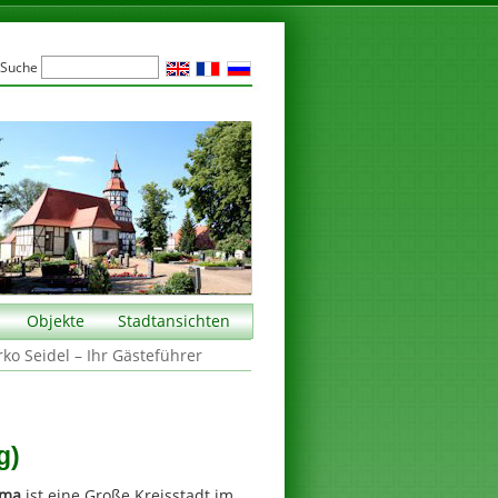
Suche
Objekte
Stadtansichten
rko Seidel – Ihr Gästeführer
g)
mma
ist eine Große Kreisstadt im