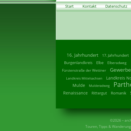
Start
Kontakt
Datenschutz
16. Jahrhundert
17. Jahrhundert
Burgenlandkreis
Elbe
Elberadweg
Gewerbe
Fürstenstraße der Wettiner
Landkreis N
Landkreis Mittelsachsen
Parth
Mulde
Mulderadweg
Renaissance
Rittergut
Romanik
©2026 – archi
Touren, Tipps & Wanderunge