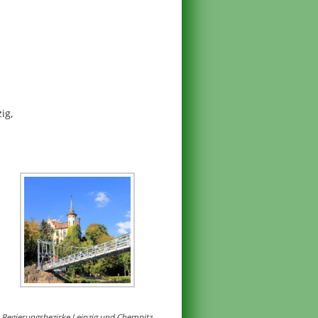
ig,
 Regierungsbezirke Leipzig und Chemnitz,