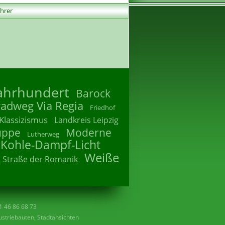
ührer
Jahrhundert
Barock
radweg Via Regia
Friedhof
Klassizismus
Landkreis Leipzig
uppe
Moderne
Lutherweg
 Kohle-Dampf-Licht
Weiße
Straße der Romanik
41 46 86 68 73
striebauten, Stadtansichten