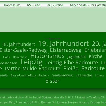
Impressum
RSS-Feed
AGB/Preise
Mirko Seidel – Ihr Gästef
Schlagwörter
19. Jahrhundert
20. 
18. Jahrhundert
Elsterradweg
Erlebnis
Elster-Saale-Radweg
Historismus
Kirche
Jugendstil
Gotik
Herrenhaus
Leipzig
Leipzig-Elbe-Radroute
L
ordsachsen
Radroute
e
Parthe-Mulde-Radroute
Pleiße
Saale
Saaleradweg
Saalkirche
Saale-Unstrut-Elster-Radacht
Schloss
Elster
tektur-blicklicht – Mirko Seidel, Sigismundstraße 3, 04317 Leipzig – Telefon: 03
n per Rad, Auto und zu Fuß zu Burgen, Schlössern, Herrenhäusern, Kirchen, Indu