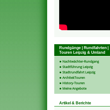
Rundgänge | Rundfahrten |
Touren Leipzig & Umland
Nachtwächter-Rundgang
Stadtführung Leipzig
Stadtrundfahrt Leipzig
ArchitekTouren
History-Touren
Meine Angebote
Artikel & Berichte