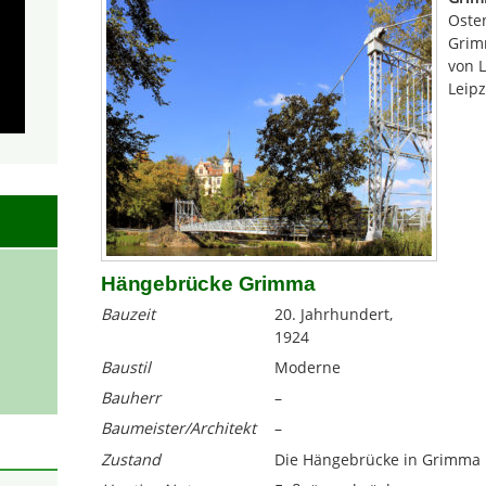
Osten
Grimm
von L
Leipz
Hängebrücke Grimma
Bauzeit
20. Jahrhundert,
1924
Baustil
Moderne
Bauherr
–
Baumeister/Architekt
–
Zustand
Die Hängebrücke in Grimma i