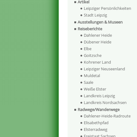
Artikel
Leipziger Persönlichkeiten
Stadt Leipzig
Ausstellungen & Museen
Reiseberichte
Dahlener Heide
Dübener Heide
Elbe
Goitzsche
Kohrener Land
Leipziger Neuseenland
Muldetal
Saale
Weiße Elster
Landkreis Leipzig
Landkreis Nordsachsen
Radwege/Wanderwege
Dahlener-Heide-Radroute
Elisabethpfad
Elsterradweg
Freistaat Sachsen