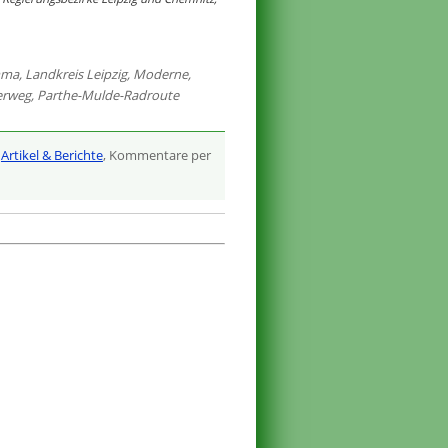
mma
,
Landkreis Leipzig
,
Moderne
,
erweg
,
Parthe-Mulde-Radroute
,
Artikel & Berichte
, Kommentare per