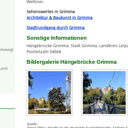
Wettiner.
Sehenswertes in Grimma
Architektur & Baukunst in Grimma
Stadtrundgang durch Grimma
Sonstige Informationen
Hängebrücke Grimma, Stadt Grimma, Landkreis Leipz
kobsweg)
Postleitzahl 04668
Bildergalerie Hängebrücke Grimma
-Land
Quelle:
Georg Dehio, Handbuch der deutschen Kunstdenkmäler, Sachsen II,