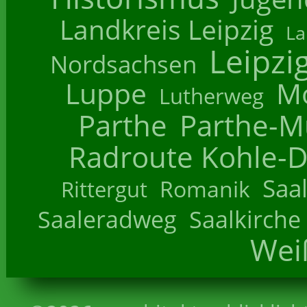
Landkreis Leipzig
La
Leipzi
Nordsachsen
Luppe
M
Lutherweg
Parthe
Parthe-M
Radroute Kohle-D
Saa
Romanik
Rittergut
Saaleradweg
Saalkirche
Wei