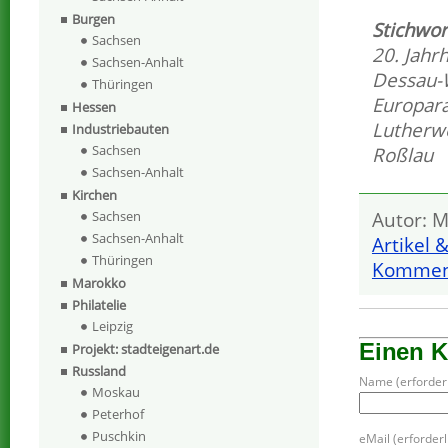
Burgen
Stichwor
Sachsen
20. Jahr
Sachsen-Anhalt
Dessau-W
Thüringen
Europar
Hessen
Lutherw
Industriebauten
Sachsen
Roßlau
Sachsen-Anhalt
Kirchen
Autor: M
Sachsen
Sachsen-Anhalt
Artikel 
Thüringen
Komment
Marokko
Philatelie
Leipzig
Einen 
Projekt: stadteigenart.de
Russland
Name (erforderl
Moskau
Peterhof
Puschkin
eMail (erforderli