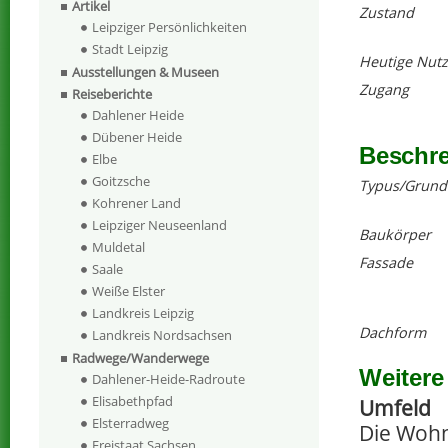
Artikel
Zustand
Leipziger Persönlichkeiten
Stadt Leipzig
Heutige Nut
Ausstellungen & Museen
Zugang
Reiseberichte
Dahlener Heide
Dübener Heide
Beschr
Elbe
Goitzsche
Typus/Grund
Kohrener Land
Leipziger Neuseenland
Baukörper
Muldetal
Fassade
Saale
Weiße Elster
Landkreis Leipzig
Dachform
Landkreis Nordsachsen
Radwege/Wanderwege
Weitere
Dahlener-Heide-Radroute
Elisabethpfad
Umfeld
Elsterradweg
Die Wohn
Freistaat Sachsen