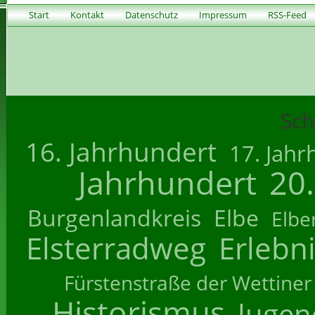
Start
Kontakt
Datenschutz
Impressum
RSS-Feed
Sch
16. Jahrhundert
17. Jahr
Jahrhundert
20
Burgenlandkreis
Elbe
Elbe
Elsterradweg
Erlebn
Fürstenstraße der Wettiner
Historismus
Jugend