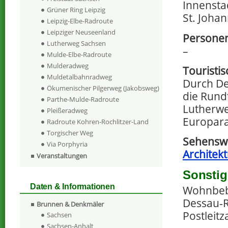
Innensta
Grüner Ring Leipzig
St. Johan
Leipzig-Elbe-Radroute
Leipziger Neuseenland
Personen
Lutherweg Sachsen
–
Mulde-Elbe-Radroute
Mulderadweg
Touristi
Muldetalbahnradweg
Durch De
Ökumenischer Pilgerweg (Jakobsweg)
die Rund
Parthe-Mulde-Radroute
Lutherwe
Pleißeradweg
Europara
Radroute Kohren-Rochlitzer-Land
Torgischer Weg
Sehenswe
Via Porphyria
Architek
Veranstaltungen
Sonstig
Daten & Informationen
Wohnbeba
Dessau-R
Brunnen & Denkmäler
Postleitz
Sachsen
Sachsen-Anhalt