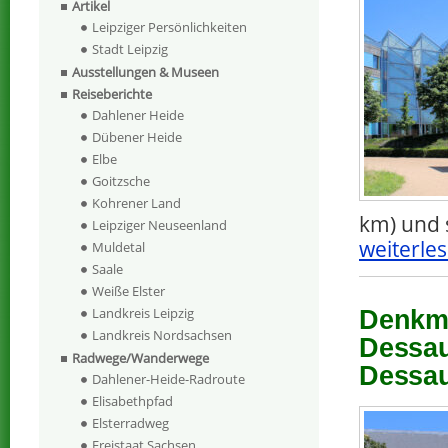
Artikel
Leipziger Persönlichkeiten
Stadt Leipzig
Ausstellungen & Museen
Reiseberichte
Dahlener Heide
Dübener Heide
Elbe
Goitzsche
Kohrener Land
km) und 
Leipziger Neuseenland
weiterles
Muldetal
Saale
Weiße Elster
Landkreis Leipzig
Denkma
Landkreis Nordsachsen
Dessau
Radwege/Wanderwege
Dessau
Dahlener-Heide-Radroute
Elisabethpfad
Elsterradweg
Freistaat Sachsen