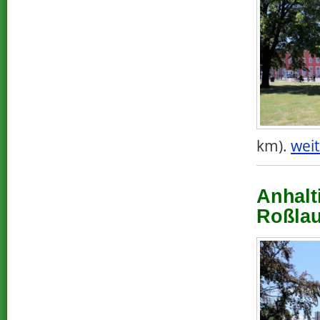
km).
weit
Anhalt
Roßlau