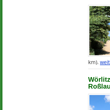
km).
weit
Wörlit
Roßlau