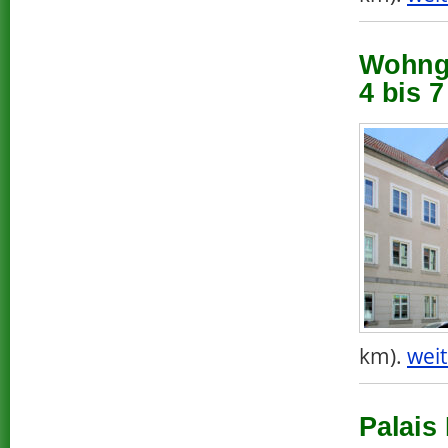
Wohnge
4 bis 
km).
weit
Palais