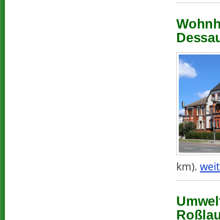
Wohnha
Dessau
km).
weit
Umwelt
Roßlau