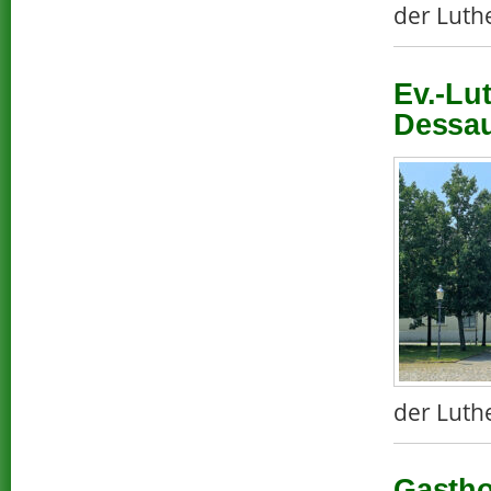
der Luth
Ev.-Lu
Dessau
der Luth
Gastho