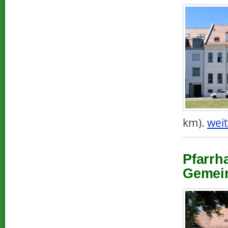
km).
weit
Pfarrh
Gemein