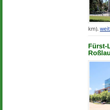
km).
weit
Fürst-
Roßlau