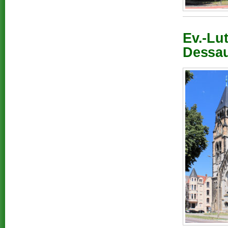
Ev.-Lu
Dessau