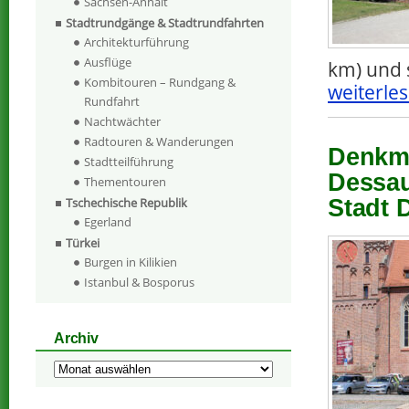
Sachsen-Anhalt
Stadtrundgänge & Stadtrundfahrten
Architekturführung
Ausflüge
km) und 
Kombitouren – Rundgang &
weiterles
Rundfahrt
Nachtwächter
Radtouren & Wanderungen
Denkma
Stadtteilführung
Dessau
Thementouren
Tschechische Republik
Stadt 
Egerland
Türkei
Burgen in Kilikien
Istanbul & Bosporus
Archiv
Archiv