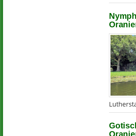
Nympha
Oranie
Lutherst
Gotisc
Oranie