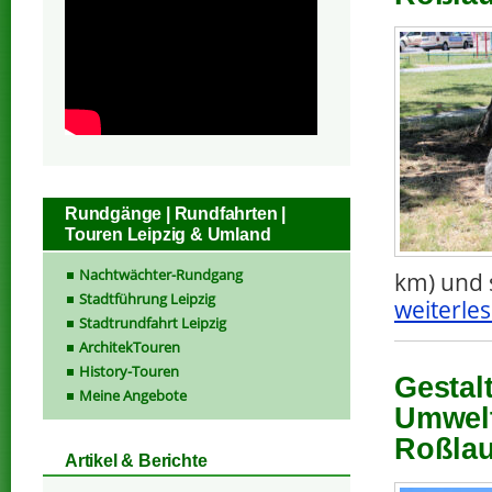
Rundgänge | Rundfahrten |
Touren Leipzig & Umland
Nachtwächter-Rundgang
km) und 
Stadtführung Leipzig
weiterles
Stadtrundfahrt Leipzig
ArchitekTouren
History-Touren
Gestal
Meine Angebote
Umwelt
Roßlau,
Artikel & Berichte