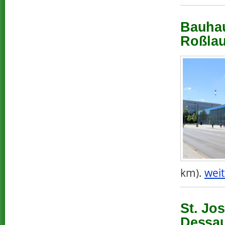
Bauhau
Roßlau
km).
weit
St. Jo
Dessau