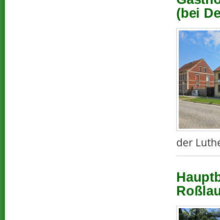
(bei D
der Luth
Hauptb
Roßlau