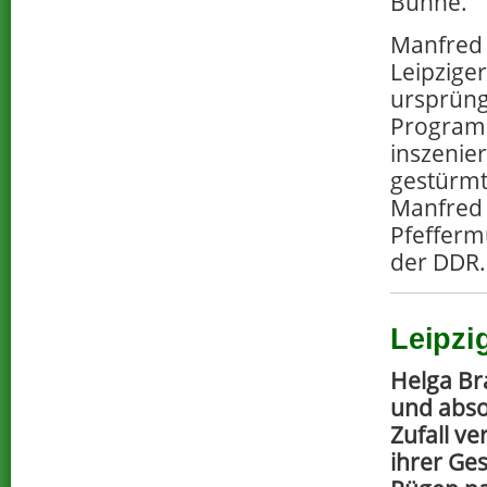
Bühne.
Manfred 
Leipzige
ursprün
Programm
inszenie
gestürmt
Manfred
Pfefferm
der DDR
Leipzi
Helga Br
und abso
Zufall v
ihrer Ge