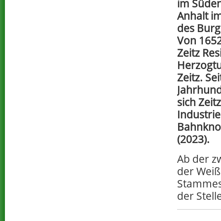
im Süden
Anhalt im
des Burg
Von 1652
Zeitz Re
Herzogt
Zeitz. Se
Jahrhund
sich Zeit
Industri
Bahnknot
(2023).
Ab der zw
der Weiß
Stammesz
der Stel