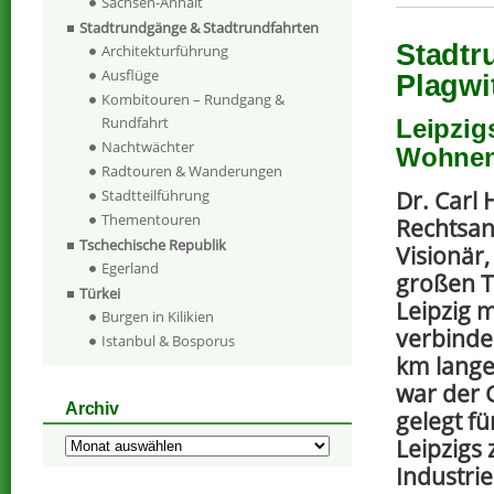
Sachsen-Anhalt
Stadtrundgänge & Stadtrundfahrten
Stadtr
Architekturführung
Ausflüge
Plagwi
Kombitouren – Rundgang &
Rundfahrt
Leipzig
Nachtwächter
Wohnen 
Radtouren & Wanderungen
Dr. Carl 
Stadtteilführung
Thementouren
Rechtsan
Tschechische Republik
Visionär,
Egerland
großen T
Türkei
Leipzig 
Burgen in Kilikien
verbinde
Istanbul & Bosporus
km lange
war der 
Archiv
gelegt fü
Leipzigs 
Archiv
Industrie