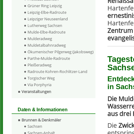
Renaissa
Grüner Ring Leipzig
Hartenfe
Leipzig-Elbe-Radroute
ernestin
Leipziger Neuseenland
Hartenfe
Lutherweg Sachsen
Zentrum 
Mulde-Elbe-Radroute
evangeli
Mulderadweg
Muldetalbahnradweg
Ökumenischer Pilgerweg (Jakobsweg)
Tagest
Parthe-Mulde-Radroute
Pleißeradweg
Sachs
Radroute Kohren-Rochlitzer-Land
Entdeck
Torgischer Weg
Via Porphyria
in Sach
Veranstaltungen
Die Muld
Wasserre
Daten & Informationen
aus drei 
Brunnen & Denkmäler
Die
Zwic
Sachsen
entsprin
Sachsen-Anhalt