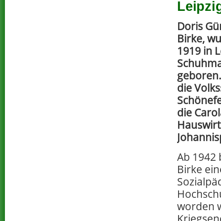
Leipzi
Doris Gü
Birke, w
1919 in L
Schuhma
geboren.
die Volks
Schönefe
die Carol
Hauswirt
Johannisp
Ab 1942 
Birke ei
Sozialpä
Hochschu
worden w
Kriegsen