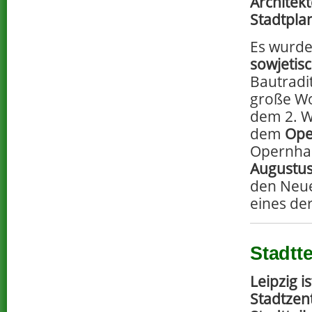
Architek
Stadtpla
Es wurde
sowjetis
Bautradi
große Wo
dem 2. W
dem
Ope
Opernha
Augustus
den Neue
eines de
Stadtt
Leipzig i
Stadtzen