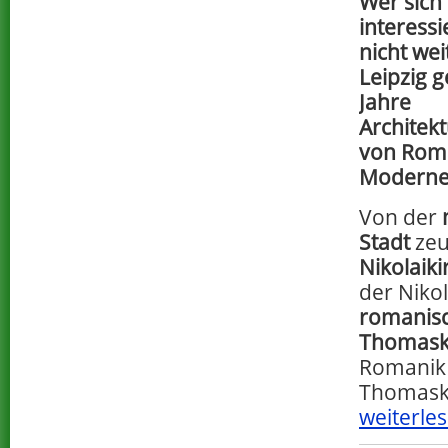
Wer sich 
interessi
nicht weit
Leipzig g
Jahre
Architek
von Roma
Moderne 
Von der
Stadt
zeu
Nikolaiki
der Niko
romanis
Thomask
Romanik 
Thomaski
weiterles