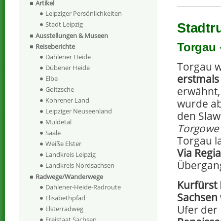
Artikel
Leipziger Persönlichkeiten
Stadt Leipzig
Stadtr
Ausstellungen & Museen
Torgau 
Reiseberichte
Dahlener Heide
Torgau 
Dübener Heide
erstmals
Elbe
erwähnt,
Goitzsche
Kohrener Land
wurde ab
Leipziger Neuseenland
den Slaw
Muldetal
Torgowe
Saale
Torgau l
Weiße Elster
Via Regia
Landkreis Leipzig
Übergan
Landkreis Nordsachsen
Radwege/Wanderwege
Kurfürst
Dahlener-Heide-Radroute
Sachsen
Elisabethpfad
Ufer der
Elsterradweg
Freistaat Sachsen