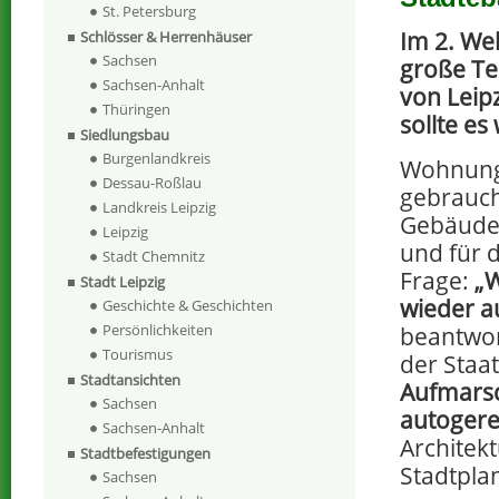
St. Petersburg
Im 2. We
Schlösser & Herrenhäuser
Sachsen
große Te
Sachsen-Anhalt
von Leipz
Thüringen
sollte es
Siedlungsbau
Burgenlandkreis
Wohnung
Dessau-Roßlau
gebrauch
Landkreis Leipzig
Gebäude 
Leipzig
und für d
Stadt Chemnitz
Frage:
„W
Stadt Leipzig
wieder a
Geschichte & Geschichten
Persönlichkeiten
beantwor
Tourismus
der Staat
Stadtansichten
Aufmarsc
Sachsen
autogere
Sachsen-Anhalt
Architek
Stadtbefestigungen
Stadtpla
Sachsen