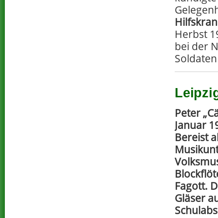
Gelegenh
Hilfskra
Herbst 1
bei der 
Soldaten
Leipzi
Peter „C
Januar 1
Bereist 
Musikunt
Volksmusi
Blockflöt
Fagott. D
Gläser a
Schulabs