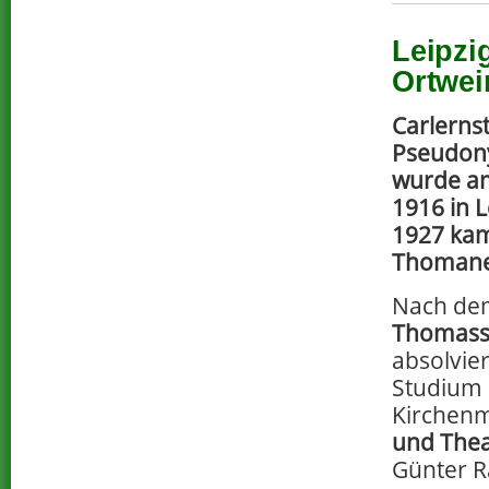
Leipzi
Ortwei
Carlernst
Pseudon
wurde a
1916 in 
1927 ka
Thomane
Nach dem
Thomassc
absolvier
Studium
Kirchenm
und Thea
Günter R