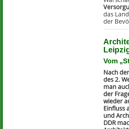
Versorg
das Land
der Bevö
Archit
Leipzi
Vom „S
Nach de
des 2. We
man auch
der Frag
wieder au
Einfluss
und Archi
DDR mac