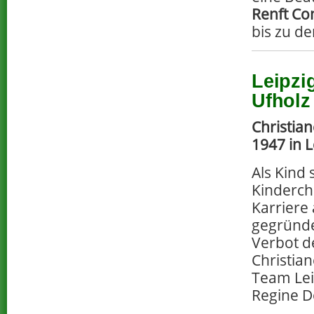
Renft C
bis zu de
Leipzi
Ufholz
Christia
1947 in 
Als Kind 
Kinderch
Karriere
gegründe
Verbot d
Christia
Team Leip
Regine D