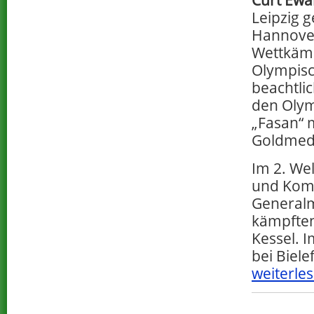
Curt Ewa
Leipzig g
Hannover
Wettkämpf
Olympisc
beachtli
den Olym
„Fasan“ 
Goldmedai
Im 2. Wel
und Komm
Generalm
kämpften
Kessel. 
bei Biele
weiterles