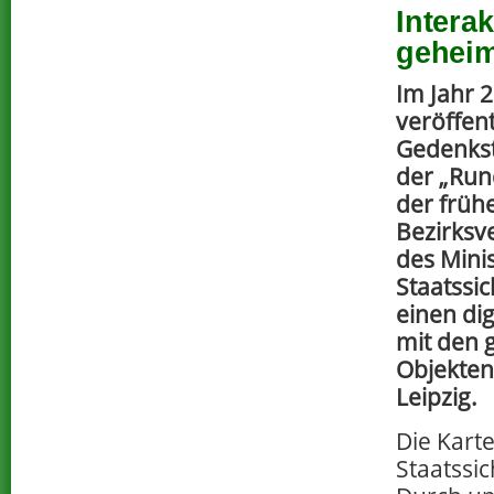
Interak
geheim
Im Jahr 
veröffent
Gedenks
der „Run
der früh
Bezirksv
des Mini
Staatssi
einen dig
mit den 
Objekten 
Leipzig.
Die Karte
Staatssi