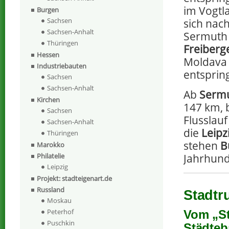
im Vogtl
Burgen
Sachsen
sich nac
Sachsen-Anhalt
Sermuth 
Thüringen
Freiberg
Hessen
Moldava 
Industriebauten
entspring
Sachsen
Sachsen-Anhalt
Ab
Serm
Kirchen
147 km, 
Sachsen
Flusslau
Sachsen-Anhalt
die
Leipz
Thüringen
stehen
B
Marokko
Philatelie
Jahrhund
Leipzig
Projekt: stadteigenart.de
Russland
Stadtr
Moskau
Peterhof
Vom „St
Puschkin
Städteb