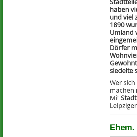
Stadtteil
haben vi
und viel 
1890 wur
Umland v
eingemei
Dörfer m
Wohnvier
Gewohnt 
siedelte 
Wer sich
machen m
Mit
Stadt
Leipzige
Ehem. 