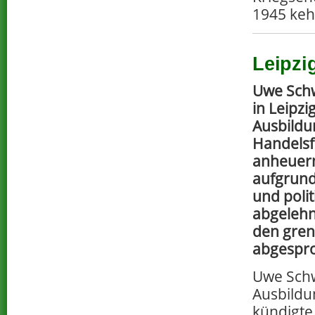
1945 keh
Leipzi
Uwe Sch
in Leipz
Ausbildu
Handelsfl
anheuer
aufgrund
und polit
abgelehn
den gren
abgespr
Uwe Schw
Ausbildu
kündigte 