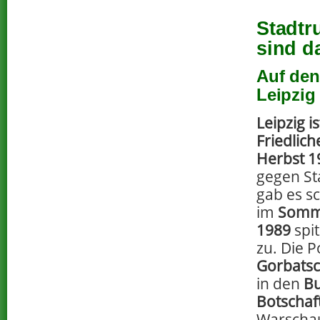
Stadtr
sind d
Auf den
Leipzig
Leipzig i
Friedlic
Herbst 1
gegen St
gab es s
im
Somme
1989
spit
zu. Die P
Gorbats
in den
B
Botschaf
Warschau