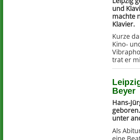
Leipzig 
und Klav
machte n
Klavier.
Kurze dar
Kino- und
Vibrapho
trat er m
Leipzi
Beyer
Hans-Jür
geboren.
unter an
Als Abitu
eine Bea