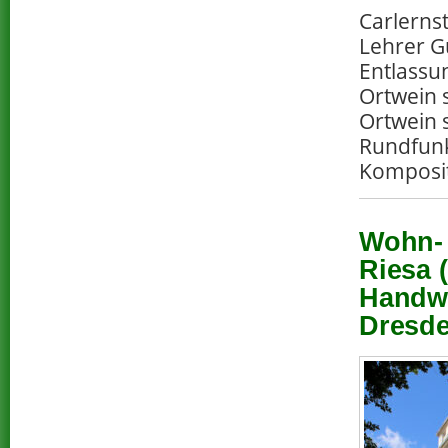
Carlerns
Lehrer G
Entlassu
Ortwein 
Ortwein s
Rundfunk
Komposi
Wohn- 
Riesa 
Handwe
Dresde