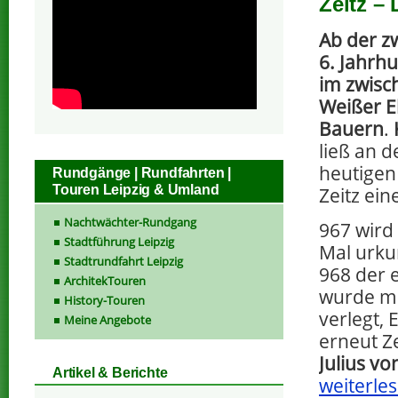
Zeitz –
Ab der z
6. Jahrhu
im zwisc
Weißer E
Bauern
.
ließ an d
heutigen
Rundgänge | Rundfahrten |
Touren Leipzig & Umland
Zeitz ein
Nachtwächter-Rundgang
967 wird
Stadtführung Leipzig
Mal urku
Stadtrundfahrt Leipzig
968 der e
ArchitekTouren
wurde mi
History-Touren
verlegt,
Meine Angebote
erneut Ze
Julius vo
Artikel & Berichte
weiterles