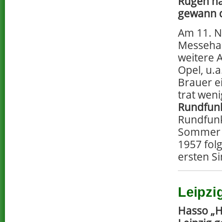
Rügen na
gewann d
Am 11. N
Messehall
weitere 
Opel, u.
Brauer 
trat wen
Rundfunk
Rundfunk
Sommer 1
1957 fol
ersten Si
Leipzi
Hasso „H