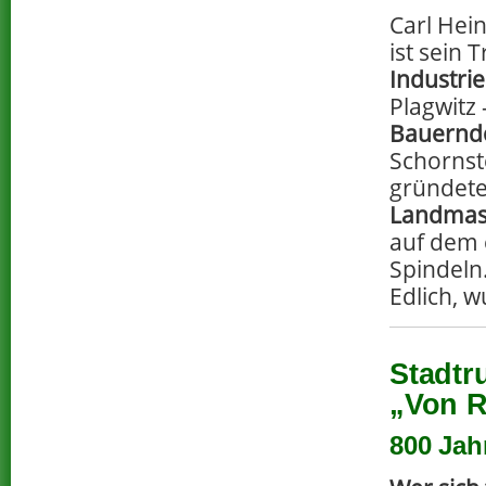
Carl Hei
ist sein 
Industrie
Plagwitz 
Bauernd
Schornst
gründete
Landmas
auf dem 
Spindeln
Edlich, w
Stadtr
„Von R
800 Jahr