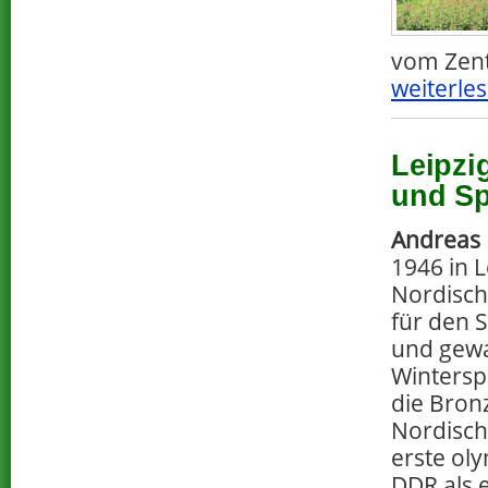
vom Zent
weiterles
Leipzi
und Sp
Andreas
1946 in 
Nordisch
für den 
und gewa
Wintersp
die Bron
Nordisch
erste oly
DDR als 