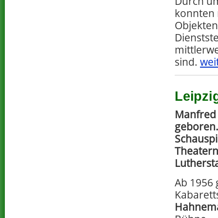
Durch u
konnten 
Objekten 
Dienstst
mittlerw
sind.
wei
Leipzi
Manfred 
geboren. 
Schausp
Theatern
Lutherst
Ab 1956 
Kabarett
Hahnem