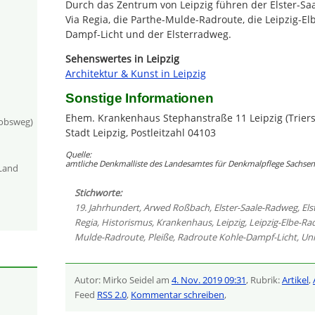
Durch das Zentrum von Leipzig führen der Elster-Sa
Via Regia, die Parthe-Mulde-Radroute, die Leipzig-El
Dampf-Licht und der Elsterradweg.
Sehenswertes in Leipzig
Architektur & Kunst in Leipzig
Sonstige Informationen
Ehem. Krankenhaus Stephanstraße 11 Leipzig (Triersc
kobsweg)
Stadt Leipzig, Postleitzahl 04103
Quelle:
amtliche Denkmalliste des Landesamtes für Denkmalpflege Sachsen 
-Land
Stichworte:
19. Jahrhundert
,
Arwed Roßbach
,
Elster-Saale-Radweg
,
El
Regia
,
Historismus
,
Krankenhaus
,
Leipzig
,
Leipzig-Elbe-Ra
Mulde-Radroute
,
Pleiße
,
Radroute Kohle-Dampf-Licht
,
Uni
Autor: Mirko Seidel am
4. Nov. 2019 09:31
, Rubrik:
Artikel
,
Feed
RSS 2.0
,
Kommentar schreiben
,