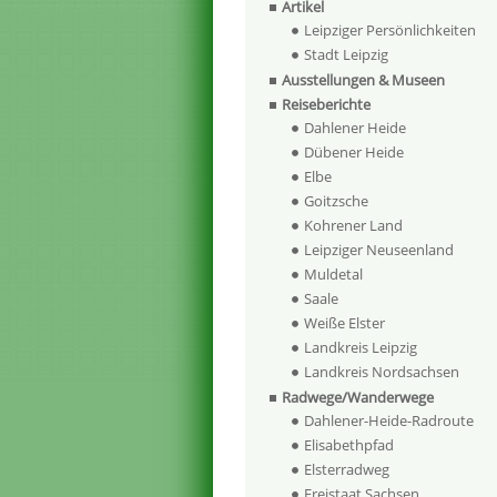
Artikel
Leipziger Persönlichkeiten
Stadt Leipzig
Ausstellungen & Museen
Reiseberichte
Dahlener Heide
Dübener Heide
Elbe
Goitzsche
Kohrener Land
Leipziger Neuseenland
Muldetal
Saale
Weiße Elster
Landkreis Leipzig
Landkreis Nordsachsen
Radwege/Wanderwege
Dahlener-Heide-Radroute
Elisabethpfad
Elsterradweg
Freistaat Sachsen