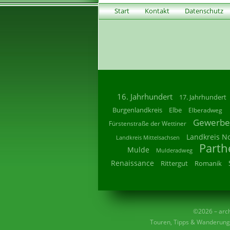
Start
Kontakt
Datenschutz
16. Jahrhundert
17. Jahrhundert
Burgenlandkreis
Elbe
Elberadweg
Gewerbe
Fürstenstraße der Wettiner
Landkreis N
Landkreis Mittelsachsen
Parth
Mulde
Mulderadweg
Renaissance
Rittergut
Romanik
©2026 – archi
Touren, Tipps & Wanderunge