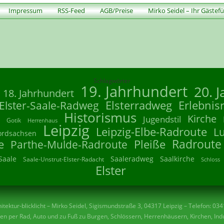
Impressum
RSS-Feed
AGB/Preise
Mirko Seidel – Ihr Gästef
Schlagwörter
19. Jahrhundert
20. 
18. Jahrhundert
Elsterradweg
Erlebnis
Elster-Saale-Radweg
Historismus
Kirche
Jugendstil
Gotik
Herrenhaus
Leipzig
Leipzig-Elbe-Radroute
L
ordsachsen
Radroute
e
Parthe-Mulde-Radroute
Pleiße
Saale
Saaleradweg
Saalkirche
Saale-Unstrut-Elster-Radacht
Schloss
Elster
tektur-blicklicht – Mirko Seidel, Sigismundstraße 3, 04317 Leipzig – Telefon: 03
n per Rad, Auto und zu Fuß zu Burgen, Schlössern, Herrenhäusern, Kirchen, Indu