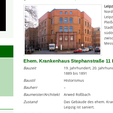
Leipz
Nord
Leipz
Pleiß
Stadt
südös
zwis
Mess
Ehem. Krankenhaus Stephanstraße 11 
Bauzeit
19. Jahrhundert, 20. Jahrhun
1889 bis 1891
Baustil
Historismus
Bauherr
–
Baumeister/Architekt
Arwed Roßbach
Zustand
Das Gebäude des ehem. Kran
Leipzig ist saniert.