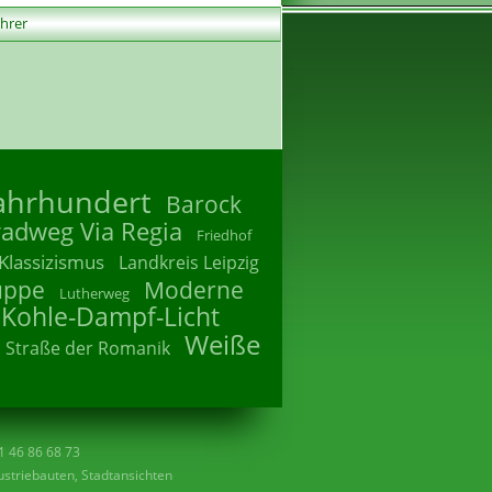
ührer
Jahrhundert
Barock
radweg Via Regia
Friedhof
Klassizismus
Landkreis Leipzig
uppe
Moderne
Lutherweg
 Kohle-Dampf-Licht
Weiße
Straße der Romanik
41 46 86 68 73
striebauten, Stadtansichten