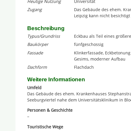
Heutige Nutzung
Universität
Zugang
Das Gebäude des ehem. Kran
Leipzig kann nicht besichtig
Beschreibung
Typus/Grundriss
Eckbau als Teil eines größ
Baukörper
fünfgeschossig
Fassade
Klinkerfassade, Eckbetonung
Gesims, moderner Aufbau
Dachform
Flachdach
Weitere Informationen
Umfeld
Das Gebäude des ehem. Krankenhauses Stephanstraß
Seeburgviertel nahe dem Universitätsklinikum in B
Personen & Geschichte
–
Touristische Wege