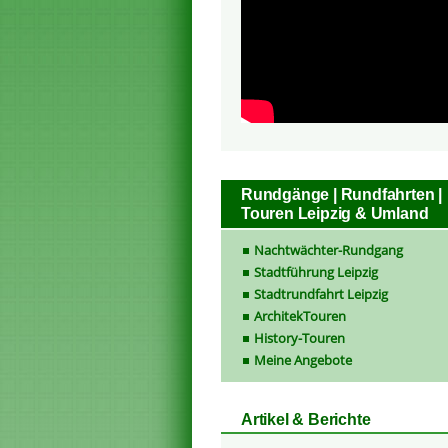
Rundgänge | Rundfahrten |
Touren Leipzig & Umland
Nachtwächter-Rundgang
Stadtführung Leipzig
Stadtrundfahrt Leipzig
ArchitekTouren
History-Touren
Meine Angebote
Artikel & Berichte