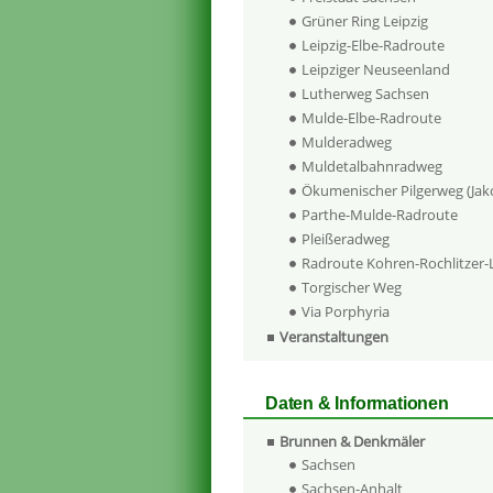
Grüner Ring Leipzig
Leipzig-Elbe-Radroute
Leipziger Neuseenland
Lutherweg Sachsen
Mulde-Elbe-Radroute
Mulderadweg
Muldetalbahnradweg
Ökumenischer Pilgerweg (Ja
Parthe-Mulde-Radroute
Pleißeradweg
Radroute Kohren-Rochlitzer
Torgischer Weg
Via Porphyria
Veranstaltungen
Daten & Informationen
Brunnen & Denkmäler
Sachsen
Sachsen-Anhalt