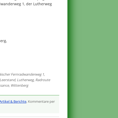
adwanderweg 1, der Lutherweg
erg,
äischer Fernradwanderweg 1
,
Leerstand
,
Lutherweg
,
Radroute
ssance
,
Wittenberg
Artikel & Berichte
, Kommentare per