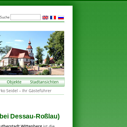
Suche
Objekte
Stadtansichten
rko Seidel – Ihr Gästeführer
bei Dessau-Roßlau)
utherstadt Wittenberg
ist die