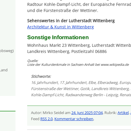
Radtour Kohle-Dampf-Licht, der Europäische Fernr
und die Fürstenstraße der Wettiner.
Sehenswertes in der Lutherstadt Wittenberg
Architektur & Kunst in Wittenberg
Sonstige Informationen
Wohnhaus Markt 23 Wittenberg, Lutherstadt Wittenb
kobsweg)
Landkreis Wittenberg, Postleitzahl 06886
Quelle:
Liste der Kulturdenkmale in Sachsen-Anhalt bei www.wikipedia.de
-Land
Stichworte:
16. Jahrhundert
,
17. Jahrhundert
,
Elbe
,
Elberadweg
,
Europ
Fürstenstraße der Wettiner
,
Gotik
,
Landkreis Wittenberg
,
Kohle-Dampf-Licht
,
Radwanderweg Berlin - Leipzig
,
Renai
Autor: Mirko Seidel am
24. Juni 2025 07:04
, Rubrik:
Artikel
,
Feed
RSS 2.0
,
Kommentar schreiben
,