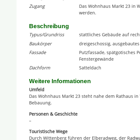
Zugang
Das Wohnhaus Markt 23 in Wi
werden.
Beschreibung
Typus/Grundriss
stattliches Gebäude auf rec
Baukörper
dreigeschossig, ausgebaute
Fassade
Putzfassade, spätgotisches Po
Fenstergewände
Dachform
Satteldach
Weitere Informationen
Umfeld
Das Wohnhaus Markt 23 steht nahe dem Rathaus in 
Bebauung.
Personen & Geschichte
–
Touristische Wege
Durch Wittenberg führen der Elberadweg, der Radwan