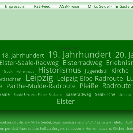
Impressum
RSS-Feed
AGB/Preise
Mirko Seidel – Ihr Gästef
Schlagwörter
19. Jahrhundert
20. 
18. Jahrhundert
Elsterradweg
Erlebnis
Elster-Saale-Radweg
Historismus
Kirche
Jugendstil
Gotik
Herrenhaus
Leipzig
Leipzig-Elbe-Radroute
L
ordsachsen
Radroute
e
Parthe-Mulde-Radroute
Pleiße
Saale
Saaleradweg
Saalkirche
Saale-Unstrut-Elster-Radacht
Schloss
Elster
tektur-blicklicht – Mirko Seidel, Sigismundstraße 3, 04317 Leipzig – Telefon: 03
n per Rad, Auto und zu Fuß zu Burgen, Schlössern, Herrenhäusern, Kirchen, Indu