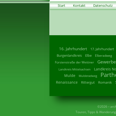
Start
Kontakt
Datenschutz
16. Jahrhundert
17. Jahrhundert
Burgenlandkreis
Elbe
Elberadweg
Gewerbe
Fürstenstraße der Wettiner
Landkreis N
Landkreis Mittelsachsen
Parth
Mulde
Mulderadweg
Renaissance
Rittergut
Romanik
©2026 – archi
Touren, Tipps & Wanderunge