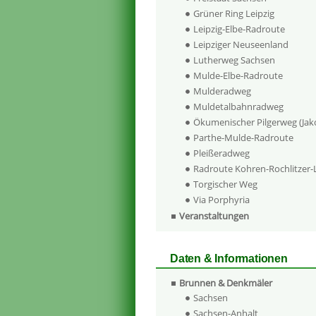
Grüner Ring Leipzig
Leipzig-Elbe-Radroute
Leipziger Neuseenland
Lutherweg Sachsen
Mulde-Elbe-Radroute
Mulderadweg
Muldetalbahnradweg
Ökumenischer Pilgerweg (Ja
Parthe-Mulde-Radroute
Pleißeradweg
Radroute Kohren-Rochlitzer
Torgischer Weg
Via Porphyria
Veranstaltungen
Daten & Informationen
Brunnen & Denkmäler
Sachsen
Sachsen-Anhalt