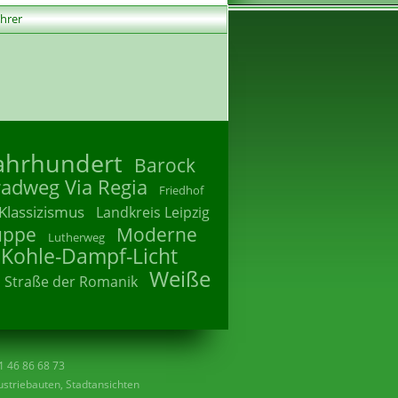
ührer
Jahrhundert
Barock
radweg Via Regia
Friedhof
Klassizismus
Landkreis Leipzig
uppe
Moderne
Lutherweg
 Kohle-Dampf-Licht
Weiße
Straße der Romanik
41 46 86 68 73
striebauten, Stadtansichten