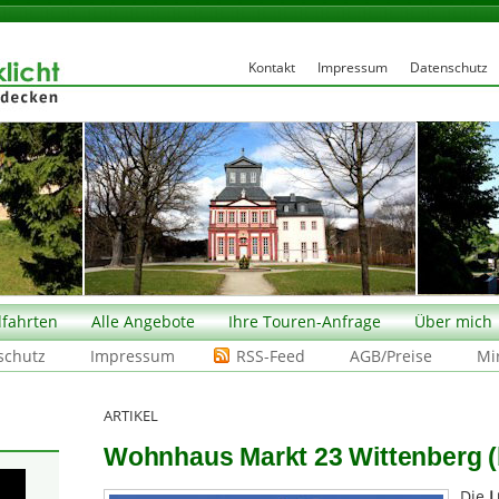
Kontakt
Impressum
Datenschutz
fahrten
Alle Angebote
Ihre Touren-Anfrage
Über mich
schutz
Impressum
RSS-Feed
AGB/Preise
Mi
ARTIKEL
Wohnhaus Markt 23 Wittenberg (
Die
L