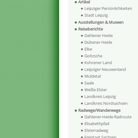
Artikel
Leipziger Persönlichkeiten
Stadt Leipzig
Ausstellungen & Museen
Reiseberichte
Dahlener Heide
Dübener Heide
Elbe
Goitzsche
Kohrener Land
Leipziger Neuseenland
Muldetal
Saale
Weiße Elster
Landkreis Leipzig
Landkreis Nordsachsen
Radwege/Wanderwege
Dahlener-Heide-Radroute
Elisabethpfad
Elsterradweg
Freistaat Sachsen