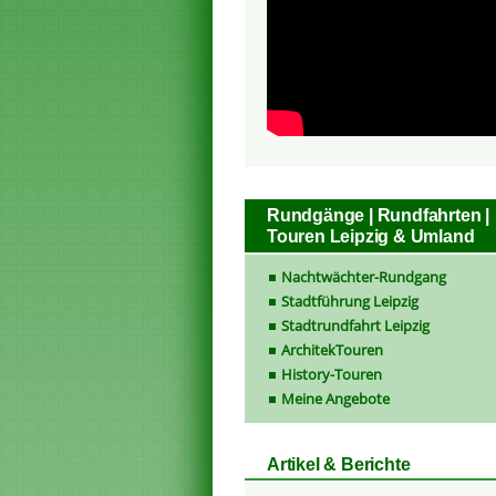
Rundgänge | Rundfahrten |
Touren Leipzig & Umland
Nachtwächter-Rundgang
Stadtführung Leipzig
Stadtrundfahrt Leipzig
ArchitekTouren
History-Touren
Meine Angebote
Artikel & Berichte