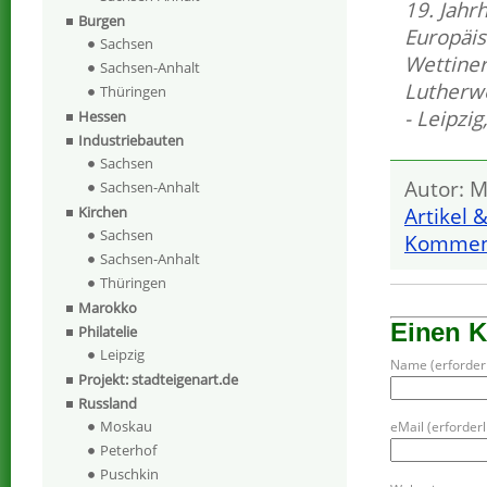
19. Jahr
Burgen
Europäi
Sachsen
Wettine
Sachsen-Anhalt
Lutherw
Thüringen
- Leipzig
Hessen
Industriebauten
Sachsen
Autor: M
Sachsen-Anhalt
Artikel 
Kirchen
Sachsen
Komment
Sachsen-Anhalt
Thüringen
Marokko
Einen 
Philatelie
Leipzig
Name (erforderl
Projekt: stadteigenart.de
Russland
Moskau
eMail (erforderli
Peterhof
Puschkin