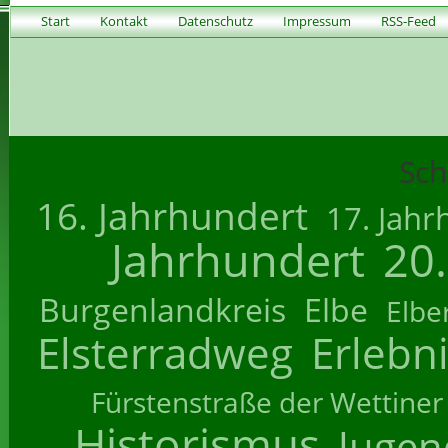
Start
Kontakt
Datenschutz
Impressum
RSS-Feed
Sch
16. Jahrhundert
17. Jahr
Jahrhundert
20
Burgenlandkreis
Elbe
Elbe
Elsterradweg
Erlebn
Fürstenstraße der Wettiner
Historismus
Jugend