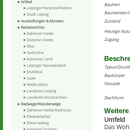
Artikel
Bauherr
Leipziger Persönlichkeiten
Baumeister/A
Stadt Leipzig
Zustand
Ausstellungen & Museen
Reiseberichte
Heutige Nut
Dahlener Heide
Zugang
Dübener Heide
Elbe
Goitzsche
Beschr
Kohrener Land
Leipziger Neuseenland
Typus/Grund
Muldetal
Baukörper
Saale
Fassade
Weiße Elster
Landkreis Leipzig
Landkreis Nordsachsen
Dachform
Radwege/Wanderwege
Weitere
Dahlener-Heide-Radroute
Elisabethpfad
Umfeld
Elsterradweg
Das Wohn
Freistaat Sachsen