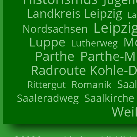
Landkreis Leipzig
La
Leipzi
Nordsachsen
Luppe
M
Lutherweg
Parthe
Parthe-M
Radroute Kohle-D
Saa
Romanik
Rittergut
Saaleradweg
Saalkirche
Wei