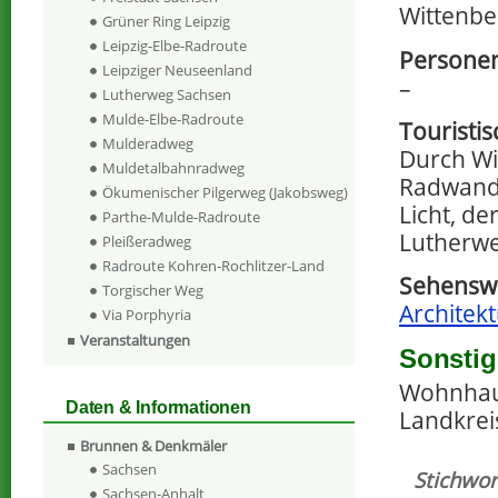
Wittenbe
Grüner Ring Leipzig
Leipzig-Elbe-Radroute
Personen
Leipziger Neuseenland
–
Lutherweg Sachsen
Mulde-Elbe-Radroute
Touristi
Mulderadweg
Durch Wi
Muldetalbahnradweg
Radwande
Ökumenischer Pilgerweg (Jakobsweg)
Licht, d
Parthe-Mulde-Radroute
Lutherwe
Pleißeradweg
Radroute Kohren-Rochlitzer-Land
Sehenswe
Torgischer Weg
Architek
Via Porphyria
Veranstaltungen
Sonstig
Wohnhaus
Daten & Informationen
Landkrei
Brunnen & Denkmäler
Sachsen
Stichwor
Sachsen-Anhalt