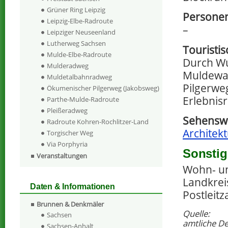
Grüner Ring Leipzig
Personen
Leipzig-Elbe-Radroute
–
Leipziger Neuseenland
Lutherweg Sachsen
Touristi
Mulde-Elbe-Radroute
Durch Wu
Mulderadweg
Muldewa
Muldetalbahnradweg
Pilgerweg
Ökumenischer Pilgerweg (Jakobsweg)
Erlebnis
Parthe-Mulde-Radroute
Pleißeradweg
Sehenswe
Radroute Kohren-Rochlitzer-Land
Architek
Torgischer Weg
Via Porphyria
Sonstig
Veranstaltungen
Wohn- un
Landkreis
Daten & Informationen
Postleitz
Brunnen & Denkmäler
Quelle:
Sachsen
amtliche D
Sachsen-Anhalt