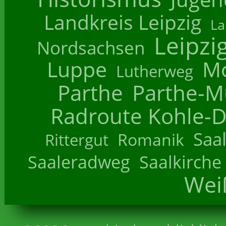
Landkreis Leipzig
La
Leipzi
Nordsachsen
Luppe
M
Lutherweg
Parthe
Parthe-M
Radroute Kohle-D
Saa
Romanik
Rittergut
Saaleradweg
Saalkirche
Wei