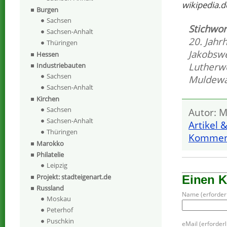
wikipedia.d
Burgen
Sachsen
Stichwor
Sachsen-Anhalt
20. Jahr
Thüringen
Jakobsw
Hessen
Lutherw
Industriebauten
Sachsen
Muldew
Sachsen-Anhalt
Kirchen
Sachsen
Autor: M
Sachsen-Anhalt
Artikel 
Thüringen
Komment
Marokko
Philatelie
Leipzig
Projekt: stadteigenart.de
Einen 
Russland
Name (erforderl
Moskau
Peterhof
Puschkin
eMail (erforderli