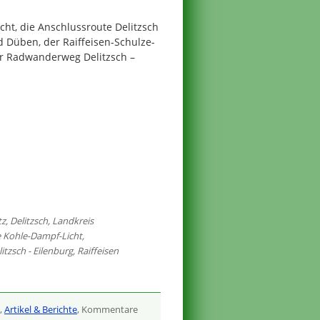
ht, die Anschlussroute Delitzsch
 Düben, der Raiffeisen-Schulze-
r Radwanderweg Delitzsch –
tz
,
Delitzsch
,
Landkreis
 Kohle-Dampf-Licht
,
tzsch - Eilenburg
,
Raiffeisen
,
Artikel & Berichte
, Kommentare