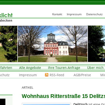
Kontakt
Impressum
Datenschutz
fahrten
Alle Angebote
Ihre Touren-Anfrage
Über mich
schutz
Impressum
RSS-Feed
AGB/Preise
Mi
ARTIKEL
Wohnhaus Ritterstraße 15 Delitzs
Delitzsch
ist eine G