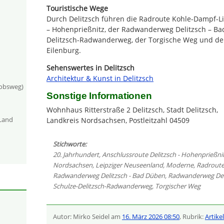
Touristische Wege
Durch Delitzsch führen die Radroute Kohle-Dampf-Lic
– Hohenprießnitz, der Radwanderweg Delitzsch – Bad
Delitzsch-Radwanderweg, der Torgische Weg und de
Eilenburg.
Sehenswertes in Delitzsch
Architektur & Kunst in Delitzsch
kobsweg)
Sonstige Informationen
Wohnhaus Ritterstraße 2 Delitzsch, Stadt Delitzsch,
-Land
Landkreis Nordsachsen, Postleitzahl 04509
Stichworte:
20. Jahrhundert
,
Anschlussroute Delitzsch - Hohenprießni
Nordsachsen
,
Leipziger Neuseenland
,
Moderne
,
Radroute
Radwanderweg Delitzsch - Bad Düben
,
Radwanderweg Deli
Schulze-Delitzsch-Radwanderweg
,
Torgischer Weg
Autor: Mirko Seidel am
16. März 2026 08:50
, Rubrik:
Artikel