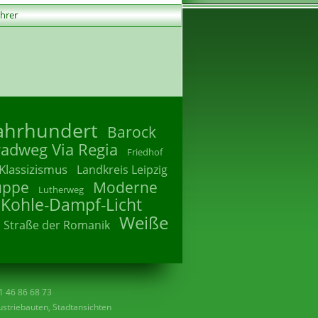
ührer
Jahrhundert
Barock
radweg Via Regia
Friedhof
Klassizismus
Landkreis Leipzig
uppe
Moderne
Lutherweg
 Kohle-Dampf-Licht
Weiße
Straße der Romanik
41 46 86 68 73
striebauten, Stadtansichten