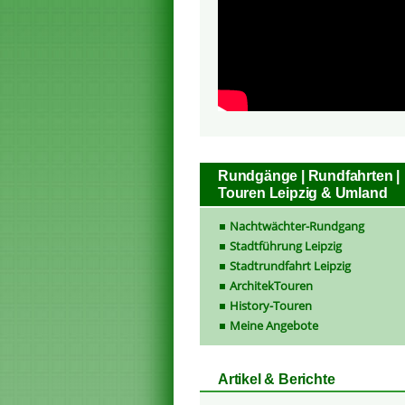
Rundgänge | Rundfahrten |
Touren Leipzig & Umland
Nachtwächter-Rundgang
Stadtführung Leipzig
Stadtrundfahrt Leipzig
ArchitekTouren
History-Touren
Meine Angebote
Artikel & Berichte