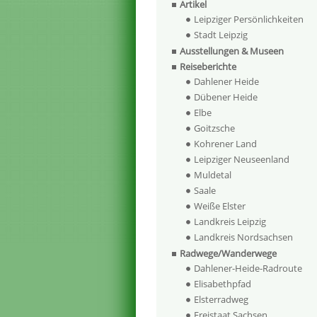
Artikel
Leipziger Persönlichkeiten
Stadt Leipzig
Ausstellungen & Museen
Reiseberichte
Dahlener Heide
Dübener Heide
Elbe
Goitzsche
Kohrener Land
Leipziger Neuseenland
Muldetal
Saale
Weiße Elster
Landkreis Leipzig
Landkreis Nordsachsen
Radwege/Wanderwege
Dahlener-Heide-Radroute
Elisabethpfad
Elsterradweg
Freistaat Sachsen