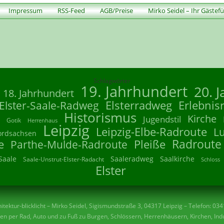
Impressum
RSS-Feed
AGB/Preise
Mirko Seidel – Ihr Gästef
Schlagwörter
19. Jahrhundert
20. 
18. Jahrhundert
Elsterradweg
Erlebnis
Elster-Saale-Radweg
Historismus
Kirche
Jugendstil
Gotik
Herrenhaus
Leipzig
Leipzig-Elbe-Radroute
L
ordsachsen
Radroute
e
Parthe-Mulde-Radroute
Pleiße
Saale
Saaleradweg
Saalkirche
Saale-Unstrut-Elster-Radacht
Schloss
Elster
tektur-blicklicht – Mirko Seidel, Sigismundstraße 3, 04317 Leipzig – Telefon: 03
n per Rad, Auto und zu Fuß zu Burgen, Schlössern, Herrenhäusern, Kirchen, Indu