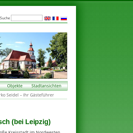
Suche
Objekte
Stadtansichten
rko Seidel – Ihr Gästeführer
ch (bei Leipzig)
roße Kreisstadt im Nordwesten