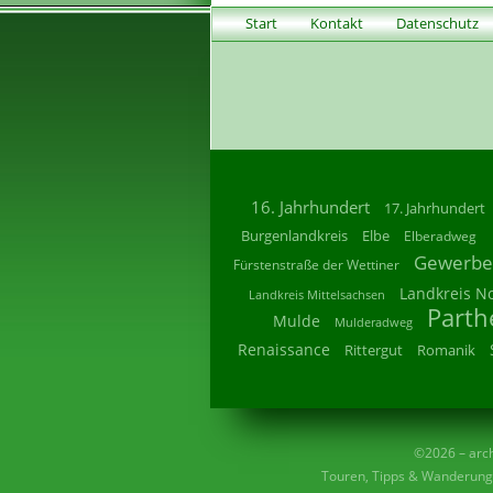
Start
Kontakt
Datenschutz
16. Jahrhundert
17. Jahrhundert
Burgenlandkreis
Elbe
Elberadweg
Gewerbe
Fürstenstraße der Wettiner
Landkreis N
Landkreis Mittelsachsen
Parth
Mulde
Mulderadweg
Renaissance
Rittergut
Romanik
©2026 – archi
Touren, Tipps & Wanderunge