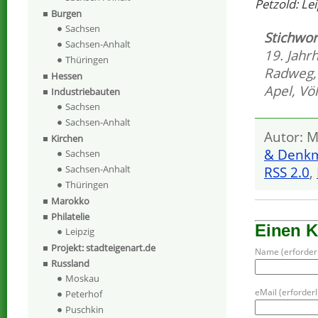
Petzold: Le
Burgen
Sachsen
Stichwor
Sachsen-Anhalt
19. Jahr
Thüringen
Radweg
Hessen
Apel
,
Vö
Industriebauten
Sachsen
Sachsen-Anhalt
Autor: M
Kirchen
& Denkm
Sachsen
Sachsen-Anhalt
RSS 2.0
,
Thüringen
Marokko
Philatelie
Einen 
Leipzig
Projekt: stadteigenart.de
Name (erforderl
Russland
Moskau
eMail (erforderli
Peterhof
Puschkin