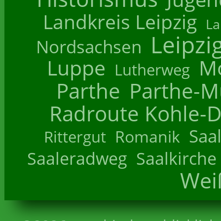
Landkreis Leipzig
La
Leipzi
Nordsachsen
Luppe
M
Lutherweg
Parthe
Parthe-M
Radroute Kohle-D
Saa
Romanik
Rittergut
Saaleradweg
Saalkirche
Wei