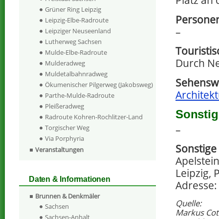
Platz an 
Grüner Ring Leipzig
Personen
Leipzig-Elbe-Radroute
–
Leipziger Neuseenland
Lutherweg Sachsen
Touristi
Mulde-Elbe-Radroute
Durch Ne
Mulderadweg
Muldetalbahnradweg
Sehenswe
Ökumenischer Pilgerweg (Jakobsweg)
Architekt
Parthe-Mulde-Radroute
Pleißeradweg
Sonstig
Radroute Kohren-Rochlitzer-Land
–
Torgischer Weg
Via Porphyria
Sonstige
Veranstaltungen
Apelstein
Leipzig, 
Daten & Informationen
Adresse: 
Brunnen & Denkmäler
Quelle:
Sachsen
Markus Cott
Sachsen-Anhalt