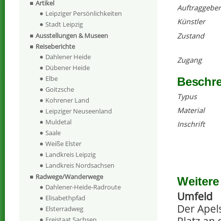
Artikel
Auftraggeber
Leipziger Persönlichkeiten
Künstler
Stadt Leipzig
Zustand
Ausstellungen & Museen
Reiseberichte
Dahlener Heide
Zugang
Dübener Heide
Elbe
Beschr
Goitzsche
Typus
Kohrener Land
Material
Leipziger Neuseenland
Muldetal
Inschrift
Saale
Weiße Elster
Landkreis Leipzig
Landkreis Nordsachsen
Radwege/Wanderwege
Weitere
Dahlener-Heide-Radroute
Umfeld
Elisabethpfad
Der Apel
Elsterradweg
Freistaat Sachsen