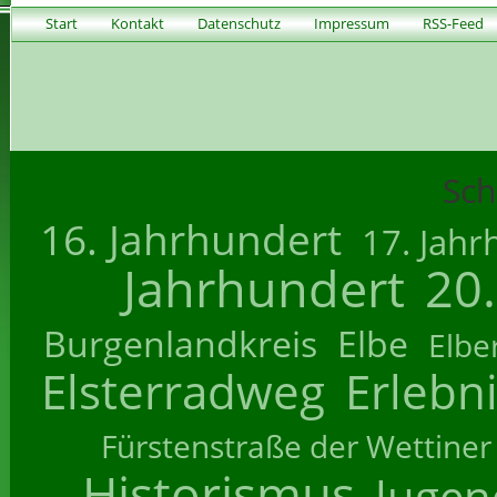
Start
Kontakt
Datenschutz
Impressum
RSS-Feed
Sch
16. Jahrhundert
17. Jahr
Jahrhundert
20
Burgenlandkreis
Elbe
Elbe
Elsterradweg
Erlebn
Fürstenstraße der Wettiner
Historismus
Jugend