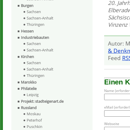
20. Jahr
Burgen
Elberad
Sachsen
Sächsisc
Sachsen-Anhalt
Vinzenz
Thüringen
Hessen
Industriebauten
Autor: M
Sachsen
& Denkm
Sachsen-Anhalt
Kirchen
Feed
RS
Sachsen
Sachsen-Anhalt
Thüringen
Einen 
Marokko
Philatelie
Name (erforderl
Leipzig
Projekt: stadteigenart.de
eMail (erforderli
Russland
Moskau
Peterhof
Webseite
Puschkin