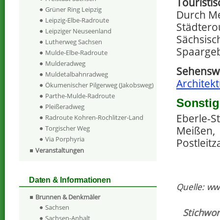
Touristi
Grüner Ring Leipzig
Durch Me
Leipzig-Elbe-Radroute
Städterou
Leipziger Neuseenland
Sächsis
Lutherweg Sachsen
Spaargeb
Mulde-Elbe-Radroute
Mulderadweg
Sehenswe
Muldetalbahnradweg
Architek
Ökumenischer Pilgerweg (Jakobsweg)
Parthe-Mulde-Radroute
Sonstig
Pleißeradweg
Eberle-S
Radroute Kohren-Rochlitzer-Land
Meißen,
Torgischer Weg
Via Porphyria
Postleitz
Veranstaltungen
Daten & Informationen
Quelle: ww
Brunnen & Denkmäler
Sachsen
Stichwor
Sachsen-Anhalt