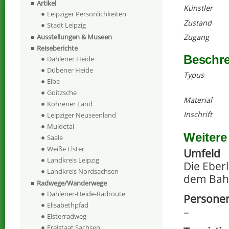
Artikel
Künstler
Leipziger Persönlichkeiten
Zustand
Stadt Leipzig
Zugang
Ausstellungen & Museen
Reiseberichte
Beschr
Dahlener Heide
Dübener Heide
Typus
Elbe
Goitzsche
Material
Kohrener Land
Inschrift
Leipziger Neuseenland
Muldetal
Weitere
Saale
Weiße Elster
Umfeld
Landkreis Leipzig
Die Eber
Landkreis Nordsachsen
dem Bah
Radwege/Wanderwege
Dahlener-Heide-Radroute
Personen
Elisabethpfad
–
Elsterradweg
Freistaat Sachsen