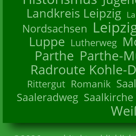
Landkreis Leipzig
La
Leipzi
Nordsachsen
Luppe
M
Lutherweg
Parthe
Parthe-M
Radroute Kohle-D
Saa
Romanik
Rittergut
Saaleradweg
Saalkirche
Wei