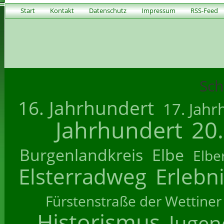
Start
Kontakt
Datenschutz
Impressum
RSS-Feed
Sch
16. Jahrhundert
17. Jahr
Jahrhundert
20
Burgenlandkreis
Elbe
Elbe
Elsterradweg
Erlebn
Fürstenstraße der Wettiner
Historismus
Jugend