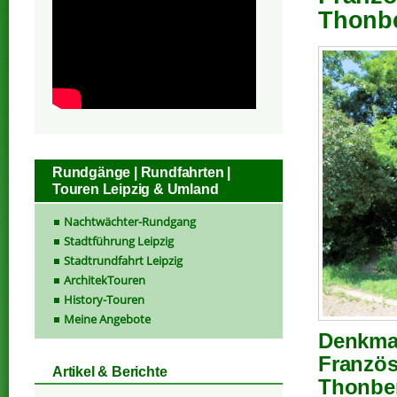
Thonbe
Rundgänge | Rundfahrten |
Touren Leipzig & Umland
Nachtwächter-Rundgang
Stadtführung Leipzig
Stadtrundfahrt Leipzig
ArchitekTouren
History-Touren
Meine Angebote
Denkmal
Französ
Artikel & Berichte
Thonbe