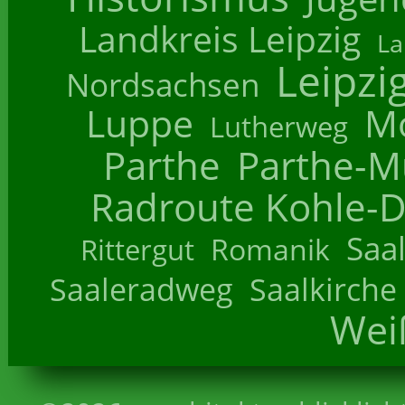
Landkreis Leipzig
La
Leipzi
Nordsachsen
Luppe
M
Lutherweg
Parthe
Parthe-M
Radroute Kohle-D
Saa
Romanik
Rittergut
Saaleradweg
Saalkirche
Wei