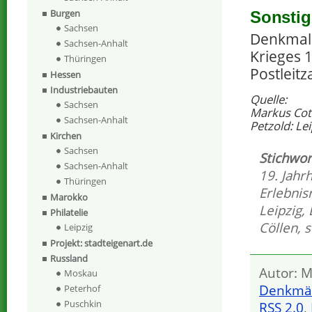
Burgen
Sonstig
Sachsen
Denkmal 
Sachsen-Anhalt
Krieges 
Thüringen
Postleit
Hessen
Industriebauten
Quelle:
Sachsen
Markus Cott
Sachsen-Anhalt
Petzold: Le
Kirchen
Sachsen
Stichwor
Sachsen-Anhalt
19. Jahr
Thüringen
Erlebnis
Marokko
Leipzig
,
Philatelie
Cöllen
,
s
Leipzig
Projekt: stadteigenart.de
Russland
Autor: M
Moskau
Denkmä
Peterhof
Puschkin
RSS 2.0
,