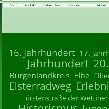
Start
Kontakt
Datenschutz
Impressum
RSS-Feed
Sch
16. Jahrhundert
17. Jahr
Jahrhundert
20
Burgenlandkreis
Elbe
Elbe
Elsterradweg
Erlebn
Fürstenstraße der Wettiner
Historismus
Jugend