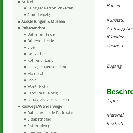
Artikel
Bauzeit
Leipziger Persönlichkeiten
Stadt Leipzig
Kunststil
Ausstellungen & Museen
Reiseberichte
Auftraggeber
Dahlener Heide
Künstler
Dübener Heide
Zustand
Elbe
Goitzsche
Kohrener Land
Zugang
Leipziger Neuseenland
Muldetal
Saale
Weiße Elster
Beschr
Landkreis Leipzig
Landkreis Nordsachsen
Typus
Radwege/Wanderwege
Dahlener-Heide-Radroute
Material
Elisabethpfad
Inschrift
Elsterradweg
Freistaat Sachsen