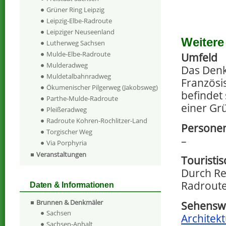
Grüner Ring Leipzig
Leipzig-Elbe-Radroute
Leipziger Neuseenland
Weitere
Lutherweg Sachsen
Mulde-Elbe-Radroute
Umfeld
Mulderadweg
Das Denk
Muldetalbahnradweg
Französi
Ökumenischer Pilgerweg (Jakobsweg)
befindet
Parthe-Mulde-Radroute
einer Gr
Pleißeradweg
Radroute Kohren-Rochlitzer-Land
Personen
Torgischer Weg
–
Via Porphyria
Veranstaltungen
Touristi
Durch Re
Radroute
Daten & Informationen
Brunnen & Denkmäler
Sehenswe
Sachsen
Architekt
Sachsen-Anhalt