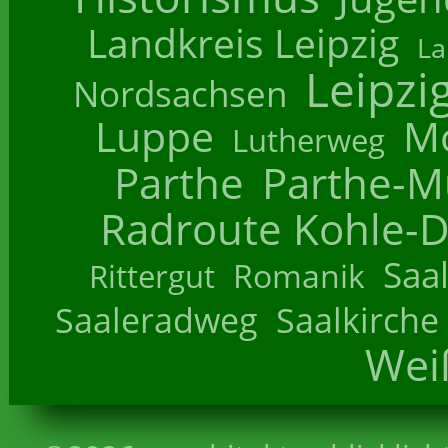
Landkreis Leipzig
La
Leipzi
Nordsachsen
Luppe
M
Lutherweg
Parthe
Parthe-M
Radroute Kohle-D
Saa
Romanik
Rittergut
Saaleradweg
Saalkirche
Wei