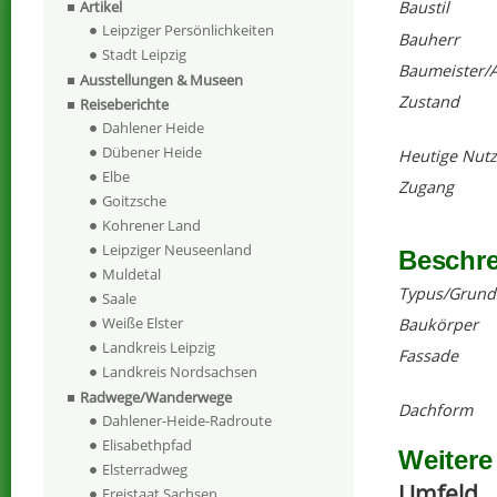
Artikel
Baustil
Leipziger Persönlichkeiten
Bauherr
Stadt Leipzig
Baumeister/A
Ausstellungen & Museen
Zustand
Reiseberichte
Dahlener Heide
Dübener Heide
Heutige Nut
Elbe
Zugang
Goitzsche
Kohrener Land
Leipziger Neuseenland
Beschr
Muldetal
Typus/Grund
Saale
Weiße Elster
Baukörper
Landkreis Leipzig
Fassade
Landkreis Nordsachsen
Radwege/Wanderwege
Dachform
Dahlener-Heide-Radroute
Elisabethpfad
Weitere
Elsterradweg
Umfeld
Freistaat Sachsen