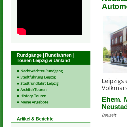
Automo
Rundgänge | Rundfahrten |
Touren Leipzig & Umland
Nachtwächter-Rundgang
Stadtführung Leipzig
Leipzigs
Stadtrundfahrt Leipzig
Volkmars
ArchitekTouren
History-Touren
Ehem. M
Meine Angebote
Neustad
Bauzeit
Artikel & Berichte