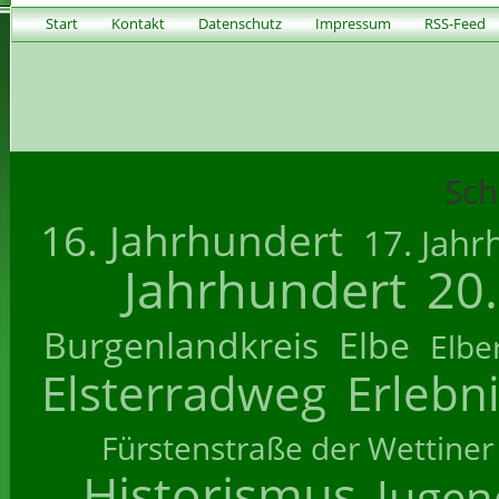
Start
Kontakt
Datenschutz
Impressum
RSS-Feed
Sch
16. Jahrhundert
17. Jahr
Jahrhundert
20
Burgenlandkreis
Elbe
Elbe
Elsterradweg
Erlebn
Fürstenstraße der Wettiner
Historismus
Jugend