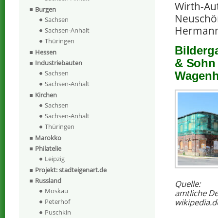
Wirth-Au
Burgen
Neuschöne
Sachsen
Hermann
Sachsen-Anhalt
Thüringen
Bilderg
Hessen
& Sohn 
Industriebauten
Sachsen
Wagenha
Sachsen-Anhalt
Kirchen
Sachsen
Sachsen-Anhalt
Thüringen
Marokko
Philatelie
Leipzig
Projekt: stadteigenart.de
Russland
Quelle:
Moskau
amtliche D
wikipedia.d
Peterhof
Puschkin