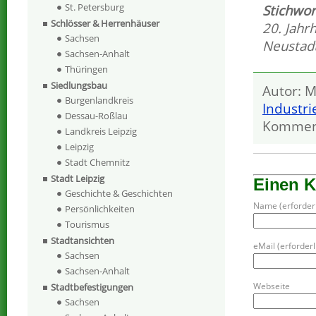
St. Petersburg
Stichwor
Schlösser & Herrenhäuser
20. Jahr
Sachsen
Neustad
Sachsen-Anhalt
Thüringen
Siedlungsbau
Autor: M
Burgenlandkreis
Industr
Dessau-Roßlau
Kommen
Landkreis Leipzig
Leipzig
Stadt Chemnitz
Stadt Leipzig
Einen 
Geschichte & Geschichten
Name (erforderl
Persönlichkeiten
Tourismus
Stadtansichten
eMail (erforderli
Sachsen
Sachsen-Anhalt
Webseite
Stadtbefestigungen
Sachsen