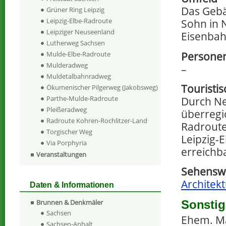
Das Gebä
Grüner Ring Leipzig
Leipzig-Elbe-Radroute
Sohn in 
Leipziger Neuseenland
Eisenbah
Lutherweg Sachsen
Personen
Mulde-Elbe-Radroute
Mulderadweg
–
Muldetalbahnradweg
Touristi
Ökumenischer Pilgerweg (Jakobsweg)
Parthe-Mulde-Radroute
Durch Ne
Pleißeradweg
überregi
Radroute Kohren-Rochlitzer-Land
Radroute 
Torgischer Weg
Leipzig-E
Via Porphyria
erreichb
Veranstaltungen
Sehenswe
Architekt
Daten & Informationen
Sonstig
Brunnen & Denkmäler
Sachsen
Ehem. Ma
Sachsen-Anhalt