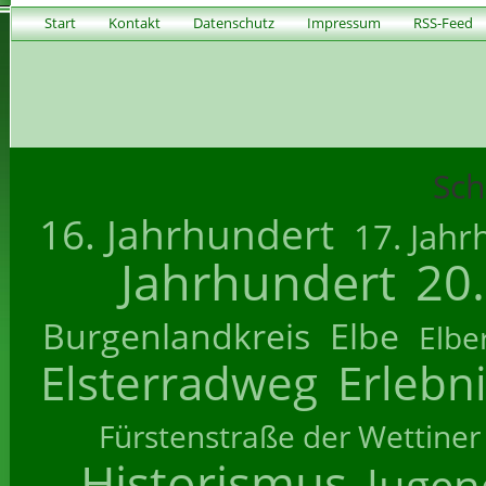
Start
Kontakt
Datenschutz
Impressum
RSS-Feed
Sch
16. Jahrhundert
17. Jahr
Jahrhundert
20
Burgenlandkreis
Elbe
Elbe
Elsterradweg
Erlebn
Fürstenstraße der Wettiner
Historismus
Jugend