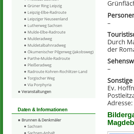
Grünfläc
Grüner Ring Leipzig
Leipzig-Elbe-Radroute
Persone
Leipziger Neuseenland
–
Lutherweg Sachsen
Mulde-Elbe-Radroute
Touristi
Mulderadweg
Durch Ma
Muldetalbahnradweg
der Roma
Ökumenischer Pilgerweg (Jakobsweg)
Parthe-Mulde-Radroute
Sehenswe
Pleißeradweg
–
Radroute Kohren-Rochlitzer-Land
Torgischer Weg
Sonstige
Via Porphyria
Ev. Hoff
Veranstaltungen
Postleitz
Adresse:
Daten & Informationen
Bilderg
Brunnen & Denkmäler
Magdeb
Sachsen
Sachsen-Anhalt