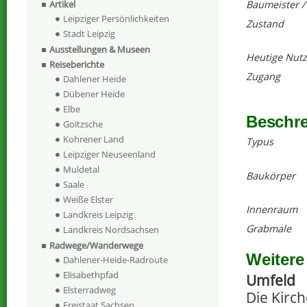
Baumeister /
Artikel
Leipziger Persönlichkeiten
Zustand
Stadt Leipzig
Ausstellungen & Museen
Heutige Nut
Reiseberichte
Zugang
Dahlener Heide
Dübener Heide
Elbe
Beschr
Goitzsche
Kohrener Land
Typus
Leipziger Neuseenland
Muldetal
Baukörper
Saale
Weiße Elster
Innenraum
Landkreis Leipzig
Grabmale
Landkreis Nordsachsen
Radwege/Wanderwege
Weitere
Dahlener-Heide-Radroute
Elisabethpfad
Umfeld
Elsterradweg
Die Kirc
Freistaat Sachsen