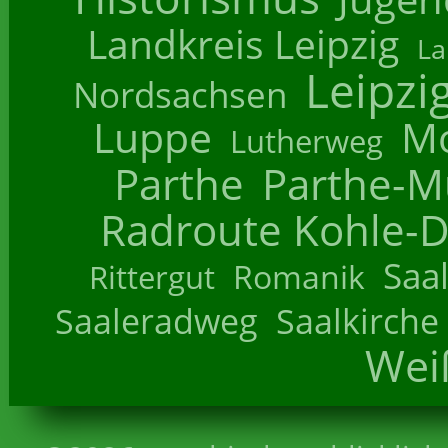
Landkreis Leipzig
La
Leipzi
Nordsachsen
Luppe
M
Lutherweg
Parthe
Parthe-M
Radroute Kohle-D
Saa
Romanik
Rittergut
Saaleradweg
Saalkirche
Wei