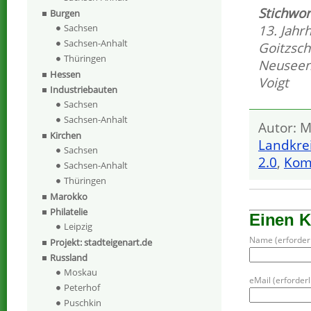
Stichwor
Burgen
Sachsen
13. Jahr
Sachsen-Anhalt
Goitzsc
Thüringen
Neuseen
Hessen
Voigt
Industriebauten
Sachsen
Sachsen-Anhalt
Autor: M
Kirchen
Landkre
Sachsen
2.0
,
Kom
Sachsen-Anhalt
Thüringen
Marokko
Philatelie
Einen 
Leipzig
Name (erforderl
Projekt: stadteigenart.de
Russland
Moskau
eMail (erforderli
Peterhof
Puschkin