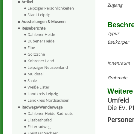
Artikel
Zugang
Leipziger Persönlichkeiten
Stadt Leipzig
Ausstellungen & Museen
Beschr
Reiseberichte
Typus
Dahlener Heide
Dübener Heide
Baukörper
Elbe
Goitzsche
Kohrener Land
Innenraum
Leipziger Neuseenland
Muldetal
Grabmale
Saale
Weiße Elster
Weitere
Landkreis Leipzig
Umfeld
Landkreis Nordsachsen
Die Ev. P
Radwege/Wanderwege
Dahlener-Heide-Radroute
Persone
Elisabethpfad
–
Elsterradweg
Freistaat Sachsen