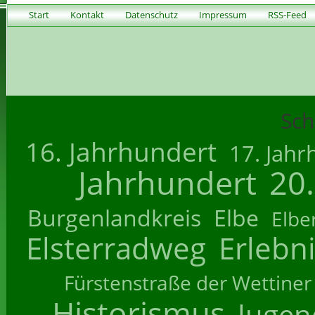
Start
Kontakt
Datenschutz
Impressum
RSS-Feed
Sch
16. Jahrhundert
17. Jahr
Jahrhundert
20
Burgenlandkreis
Elbe
Elbe
Elsterradweg
Erlebn
Fürstenstraße der Wettiner
Historismus
Jugend