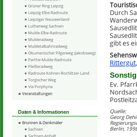
Touristi
Grüner Ring Leipzig
Durch Sa
Leipzig-Elbe-Radroute
Wanderwe
Leipziger Neuseenland
Lutherweg Sachsen
Sausedlit
Mulde-Elbe-Radroute
Sausedlit
Mulderadweg
gibt es 
Muldetalbahnradweg
Ökumenischer Pilgerweg (Jakobsweg)
Sehenswe
Parthe-Mulde-Radroute
Rittergut
Pleißeradweg
Radroute Kohren-Rochlitzer-Land
Sonstig
Torgischer Weg
Ev. Pfarr
Via Porphyria
Nordsac
Veranstaltungen
Postleitz
Quelle:
Daten & Informationen
Georg Dehi
Regierungs
Brunnen & Denkmäler
Berlin, 199
Sachsen
Sachsen-Anhalt