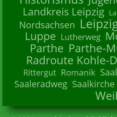
Landkreis Leipzig
La
Leipzi
Nordsachsen
Luppe
M
Lutherweg
Parthe
Parthe-M
Radroute Kohle-D
Saa
Romanik
Rittergut
Saaleradweg
Saalkirche
Wei