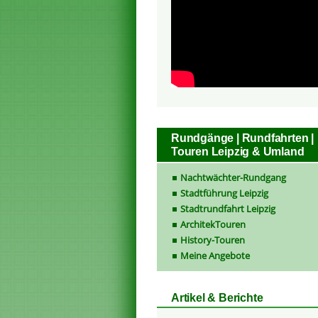
Rundgänge | Rundfahrten |
Touren Leipzig & Umland
Nachtwächter-Rundgang
Stadtführung Leipzig
Stadtrundfahrt Leipzig
ArchitekTouren
History-Touren
Meine Angebote
Artikel & Berichte