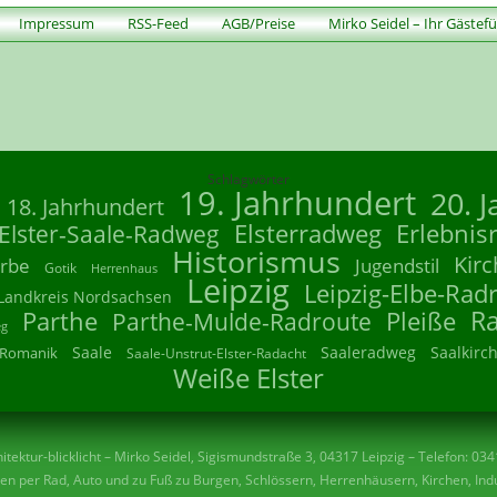
Impressum
RSS-Feed
AGB/Preise
Mirko Seidel – Ihr Gästef
Schlagwörter
19. Jahrhundert
20. 
18. Jahrhundert
Elsterradweg
Erlebnis
Elster-Saale-Radweg
Historismus
Kirc
rbe
Jugendstil
Gotik
Herrenhaus
Leipzig
Leipzig-Elbe-Rad
Landkreis Nordsachsen
R
Parthe
Parthe-Mulde-Radroute
Pleiße
eg
Saale
Saaleradweg
Saalkirc
Romanik
Saale-Unstrut-Elster-Radacht
Weiße Elster
tektur-blicklicht – Mirko Seidel, Sigismundstraße 3, 04317 Leipzig – Telefon: 03
n per Rad, Auto und zu Fuß zu Burgen, Schlössern, Herrenhäusern, Kirchen, Indu