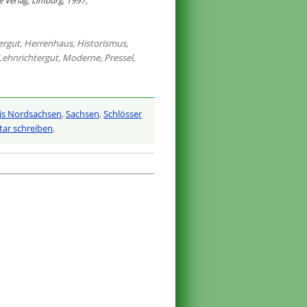
ke Verlag, Limburg, 1997,
ergut
,
Herrenhaus
,
Historismus
,
Lehnrichtergut
,
Moderne
,
Pressel
,
is Nordsachsen
,
Sachsen
,
Schlösser
r schreiben
,