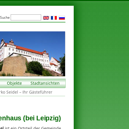
Suche
Objekte
Stadtansichten
rko Seidel – Ihr Gästeführer
enhaus (bei Leipzig)
el
ist ein Ortsteil der Gemeinde