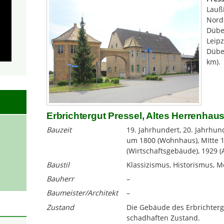
Lauß
Nords
Dübe
Leipz
Düben
km).
Erbrichtergut Pressel, Altes Herrenhau
Bauzeit
19. Jahrhundert, 20. Jahrhun
um 1800 (Wohnhaus), MItte 1
(Wirtschaftsgebäude), 1929 
Baustil
Klassizismus, Historismus, 
Bauherr
–
Baumeister/Architekt
–
Zustand
Die Gebäude des Erbrichtergu
schadhaften Zustand.