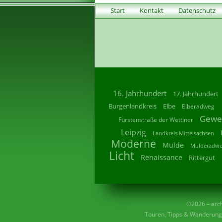
Start
Kontakt
Datenschutz
16. Jahrhundert
17. Jahrhundert
Burgenlandkreis
Elbe
Elberadweg
Gewe
Fürstenstraße der Wettiner
Leipzig
Landkreis Mittelsachsen
Moderne
Mulde
Mulderadw
Licht
Renaissance
Rittergut
©2026 – archi
Touren, Tipps & Wanderunge