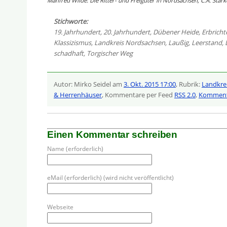
Manfred Wilde: Die Ritter- und Freigüter in Nordsachsen, C.A. Star
Stichworte:
19. Jahrhundert
,
20. Jahrhundert
,
Dübener Heide
,
Erbricht
Klassizismus
,
Landkreis Nordsachsen
,
Laußig
,
Leerstand
,
schadhaft
,
Torgischer Weg
Autor: Mirko Seidel am
3. Okt. 2015 17:00
, Rubrik:
Landkre
& Herrenhäuser
, Kommentare per Feed
RSS 2.0
,
Kommenta
Einen Kommentar schreiben
Name (erforderlich)
eMail (erforderlich) (wird nicht veröffentlicht)
Webseite