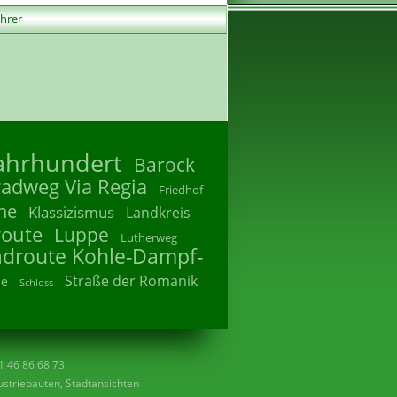
ührer
Jahrhundert
Barock
radweg Via Regia
Friedhof
he
Klassizismus
Landkreis
route
Luppe
Lutherweg
adroute Kohle-Dampf-
Straße der Romanik
he
Schloss
41 46 86 68 73
striebauten, Stadtansichten