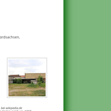
Nordsachsen,
bei wikipedia.de