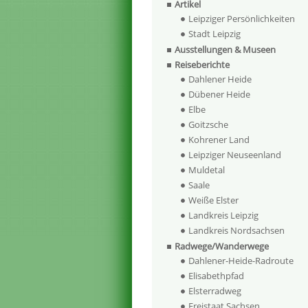
Artikel
Leipziger Persönlichkeiten
Stadt Leipzig
Ausstellungen & Museen
Reiseberichte
Dahlener Heide
Dübener Heide
Elbe
Goitzsche
Kohrener Land
Leipziger Neuseenland
Muldetal
Saale
Weiße Elster
Landkreis Leipzig
Landkreis Nordsachsen
Radwege/Wanderwege
Dahlener-Heide-Radroute
Elisabethpfad
Elsterradweg
Freistaat Sachsen