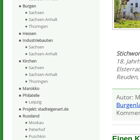
Burgen
Sachsen
Sachsen-Anhalt
Thüringen
Hessen
Industriebauten
Sachsen
Stichwor
Sachsen-Anhalt
18. Jahr
Kirchen
Sachsen
Elsterr
Sachsen-Anhalt
Reuden
Thüringen
Marokko
Philatelie
Autor: M
Leipzig
Burgenl
Projekt: stadteigenart.de
Kommen
Russland
Moskau
Peterhof
Puschkin
Einen 