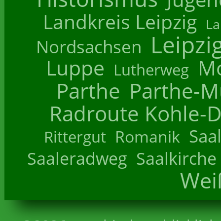
Landkreis Leipzig
La
Leipzi
Nordsachsen
Luppe
M
Lutherweg
Parthe
Parthe-M
Radroute Kohle-D
Saa
Romanik
Rittergut
Saaleradweg
Saalkirche
Wei