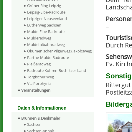
Landscha
Grüner Ring Leipzig
Leipzig-Elbe-Radroute
Persone
Leipziger Neuseenland
–
Lutherweg Sachsen
Mulde-Elbe-Radroute
Touristi
Mulderadweg
Durch Re
Muldetalbahnradweg
Ökumenischer Pilgerweg (Jakobsweg)
Sehenswe
Parthe-Mulde-Radroute
Ev. Kirch
Pleißeradweg
Radroute Kohren-Rochlitzer-Land
Sonstig
Torgischer Weg
Via Porphyria
Rittergu
Veranstaltungen
Postleitz
Bilderg
Daten & Informationen
Brunnen & Denkmäler
Sachsen
Sachsen-Anhalt