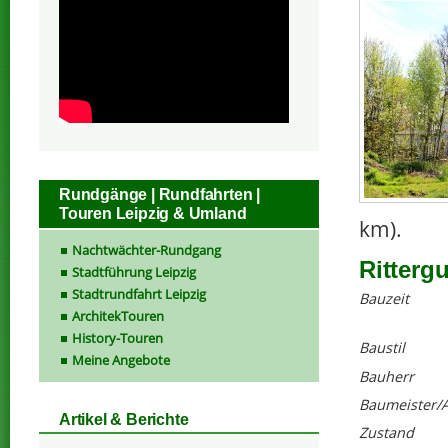
Rundgänge | Rundfahrten |
Touren Leipzig & Umland
km).
Nachtwächter-Rundgang
Ritterg
Stadtführung Leipzig
Stadtrundfahrt Leipzig
Bauzeit
ArchitekTouren
History-Touren
Baustil
Meine Angebote
Bauherr
Baumeister/A
Artikel & Berichte
Zustand