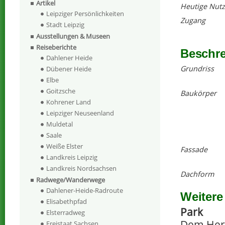
Artikel
Heutige Nut
Leipziger Persönlichkeiten
Zugang
Stadt Leipzig
Ausstellungen & Museen
Reiseberichte
Beschr
Dahlener Heide
Grundriss
Dübener Heide
Elbe
Goitzsche
Baukörper
Kohrener Land
Leipziger Neuseenland
Muldetal
Saale
Weiße Elster
Fassade
Landkreis Leipzig
Landkreis Nordsachsen
Dachform
Radwege/Wanderwege
Dahlener-Heide-Radroute
Weitere
Elisabethpfad
Park
Elsterradweg
Dem Herr
Freistaat Sachsen