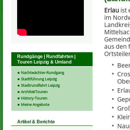
Erlau
ist
im Nord
Landkrei
Mittelsac
Gemeinde
aus den 
Ortsteil
Rundgänge | Rundfahrten |
Touren Leipzig & Umland
Beer
Nachtwächter-Rundgang
Cros
Stadtführung Leipzig
Ober
Stadtrundfahrt Leipzig
Erla
ArchitekTouren
Gepü
History-Touren
Meine Angebote
Groß
Klei
Artikel & Berichte
Nau