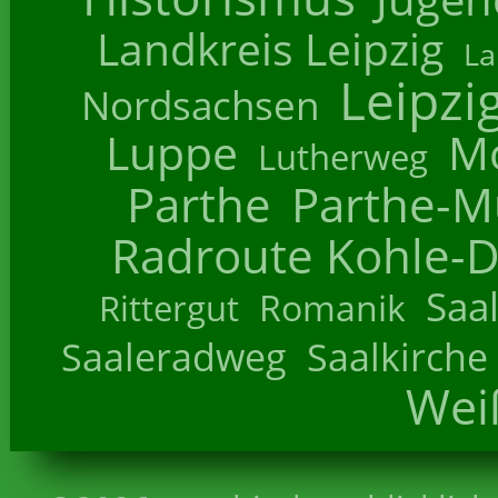
Landkreis Leipzig
La
Leipzi
Nordsachsen
Luppe
M
Lutherweg
Parthe
Parthe-M
Radroute Kohle-D
Saa
Romanik
Rittergut
Saaleradweg
Saalkirche
Wei