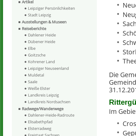
Artikel
Neu
Leipziger Persönlichkeiten
Neug
Stadt Leipzig
Ausstellungen & Museen
Sach
Reiseberichte
Schö
Dahlener Heide
Schw
Dübener Heide
Elbe
Stor
Goitzsche
Thee
Kohrener Land
Leipziger Neuseenland
Die Geme
Muldetal
Gemeinde
Saale
Weiße Elster
31.12.20
Landkreis Leipzig
Ritterg
Landkreis Nordsachsen
Radwege/Wanderwege
Im Gebie
Dahlener-Heide-Radroute
Elisabethpfad
Cros
Elsterradweg
Gepü
Freistaat Sachsen