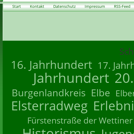
Start
Kontakt
Datenschutz
Impressum
RSS-Feed
Sch
16. Jahrhundert
17. Jahr
Jahrhundert
20
Burgenlandkreis
Elbe
Elbe
Elsterradweg
Erlebn
Fürstenstraße der Wettiner
Historismus
Jugend