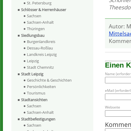
St. Petersburg
Theesdo
Schlösser & Herrenhäuser
Sachsen
Sachsen-Anhalt
Autor: M
Thüringen
Mittels
Siedlungsbau
Kommen
Burgenlandkreis
Dessau-Roßlau
Landkreis Leipzig
Leipzig
Einen 
Stadt Chemnitz
Name (erforderl
Stadt Leipzig
Geschichte & Geschichten
Persönlichkeiten
eMail (erforderli
Tourismus
Stadtansichten
Sachsen
Webseite
Sachsen-Anhalt
Stadtbefestigungen
Kommen
Sachsen