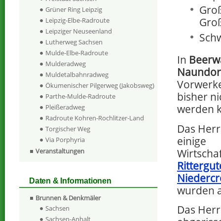
Groß
Grüner Ring Leipzig
Groß
Leipzig-Elbe-Radroute
Leipziger Neuseenland
Schw
Lutherweg Sachsen
Mulde-Elbe-Radroute
In
Beerw
Mulderadweg
Naundor
Muldetalbahnradweg
Vorwerke
Ökumenischer Pilgerweg (Jakobsweg)
bisher ni
Parthe-Mulde-Radroute
werden 
Pleißeradweg
Radroute Kohren-Rochlitzer-Land
Das Her
Torgischer Weg
einige
Via Porphyria
Wirtscha
Veranstaltungen
Rittergut
Niedercr
Daten & Informationen
wurden a
Brunnen & Denkmäler
Das Her
Sachsen
Sachsen-Anhalt