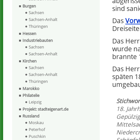
abgeriss
Burgen
sind sani
Sachsen
Das
Vorw
Sachsen-Anhalt
Thüringen
Dreiseit
Hessen
Das Her
Industriebauten
Sachsen
wurde na
Sachsen-Anhalt
brannte 
Kirchen
Das Her
Sachsen
Sachsen-Anhalt
späten 1
Thüringen
umgebaut
Marokko
Philatelie
Stichwor
Leipzig
18. Jahr
Projekt: stadteigenart.de
Gepülzig
Russland
Moskau
Mittelsa
Peterhof
Niederc
Puschkin
Schönfel