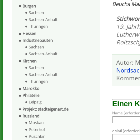
Beucha Mar
Burgen
Sachsen
Stichwor
Sachsen-Anhalt
19. Jahr
Thüringen
Lutherw
Hessen
Industriebauten
Roitzsch
Sachsen
Sachsen-Anhalt
Kirchen
Autor: M
Sachsen
Nordsac
Sachsen-Anhalt
Kommen
Thüringen
Marokko
Philatelie
Leipzig
Einen 
Projekt: stadteigenart.de
Name (erforderl
Russland
Moskau
Peterhof
eMail (erforderli
Puschkin