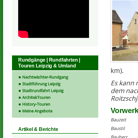
Rundgänge | Rundfahrten |
Touren Leipzig & Umland
km).
Nachtwächter-Rundgang
Es kann n
Stadtführung Leipzig
dem nach
Stadtrundfahrt Leipzig
Roitzschj
ArchitekTouren
History-Touren
Vorwerk
Meine Angebote
Bauzeit
Baustil
Artikel & Berichte
Bauherr