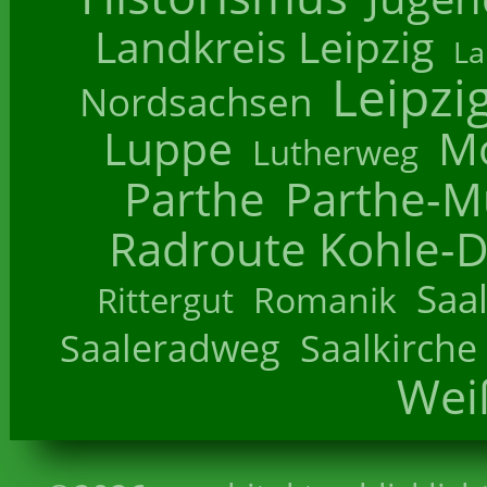
Landkreis Leipzig
La
Leipzi
Nordsachsen
Luppe
M
Lutherweg
Parthe
Parthe-M
Radroute Kohle-D
Saa
Romanik
Rittergut
Saaleradweg
Saalkirche
Wei