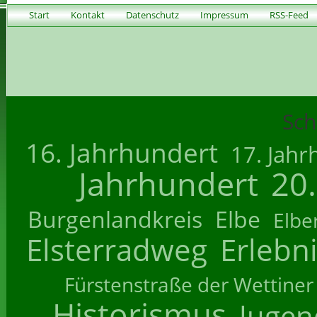
Start
Kontakt
Datenschutz
Impressum
RSS-Feed
Sch
16. Jahrhundert
17. Jahr
Jahrhundert
20
Burgenlandkreis
Elbe
Elbe
Elsterradweg
Erlebn
Fürstenstraße der Wettiner
Historismus
Jugend