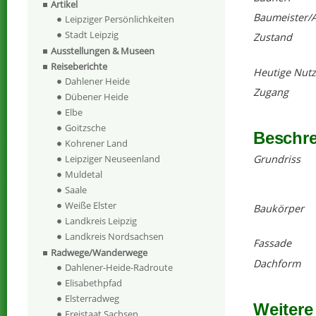
Artikel
Baumeister/A
Leipziger Persönlichkeiten
Stadt Leipzig
Zustand
Ausstellungen & Museen
Reiseberichte
Heutige Nut
Dahlener Heide
Zugang
Dübener Heide
Elbe
Goitzsche
Beschr
Kohrener Land
Grundriss
Leipziger Neuseenland
Muldetal
Saale
Weiße Elster
Baukörper
Landkreis Leipzig
Landkreis Nordsachsen
Fassade
Radwege/Wanderwege
Dachform
Dahlener-Heide-Radroute
Elisabethpfad
Elsterradweg
Weitere
Freistaat Sachsen