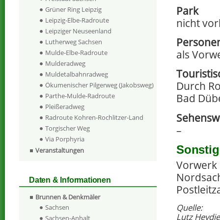
Park
Grüner Ring Leipzig
Leipzig-Elbe-Radroute
nicht vo
Leipziger Neuseenland
Personen
Lutherweg Sachsen
als Vorw
Mulde-Elbe-Radroute
Mulderadweg
Touristi
Muldetalbahnradweg
Durch Ro
Ökumenischer Pilgerweg (Jakobsweg)
Parthe-Mulde-Radroute
Bad Dübe
Pleißeradweg
Sehenswe
Radroute Kohren-Rochlitzer-Land
–
Torgischer Weg
Via Porphyria
Sonstig
Veranstaltungen
Vorwerk 
Nordsac
Daten & Informationen
Postleitz
Brunnen & Denkmäler
Quelle:
Sachsen
Lutz Heydie
Sachsen-Anhalt