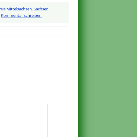
eis Mittelsachsen
,
Sachsen
,
,
Kommentar schreiben
,