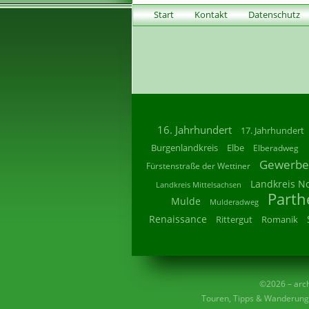
Start
Kontakt
Datenschutz
16. Jahrhundert
17. Jahrhundert
Burgenlandkreis
Elbe
Elberadweg
Gewerbe
Fürstenstraße der Wettiner
Landkreis N
Landkreis Mittelsachsen
Parth
Mulde
Mulderadweg
Renaissance
Rittergut
Romanik
©2026 – archi
Touren, Tipps & Wanderunge