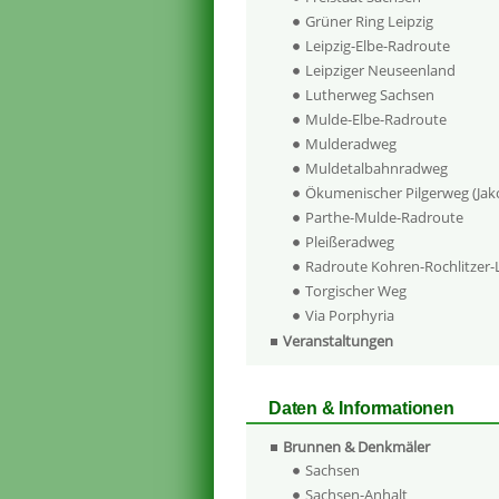
Grüner Ring Leipzig
Leipzig-Elbe-Radroute
Leipziger Neuseenland
Lutherweg Sachsen
Mulde-Elbe-Radroute
Mulderadweg
Muldetalbahnradweg
Ökumenischer Pilgerweg (Ja
Parthe-Mulde-Radroute
Pleißeradweg
Radroute Kohren-Rochlitzer
Torgischer Weg
Via Porphyria
Veranstaltungen
Daten & Informationen
Brunnen & Denkmäler
Sachsen
Sachsen-Anhalt