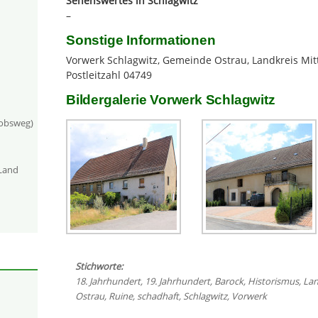
Sehenswertes in Schlagwitz
–
Sonstige Informationen
Vorwerk Schlagwitz, Gemeinde Ostrau, Landkreis Mit
Postleitzahl 04749
Bildergalerie Vorwerk Schlagwitz
kobsweg)
-Land
Stichworte:
18. Jahrhundert
,
19. Jahrhundert
,
Barock
,
Historismus
,
Lan
Ostrau
,
Ruine
,
schadhaft
,
Schlagwitz
,
Vorwerk