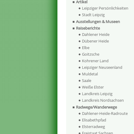
Artikel
Leipziger Persönlichkeiten
Stadt Leipzig
Ausstellungen & Museen
Reiseberichte
Dahlener Heide
Dübener Heide
Elbe
Goitzsche
Kohrener Land
Leipziger Neuseenland
Muldetal
Saale
Weiße Elster
Landkreis Leipzig
Landkreis Nordsachsen
Radwege/Wanderwege
Dahlener-Heide-Radroute
Elisabethpfad
Elsterradweg
Freistaat Sachsen