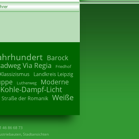
ührer
Jahrhundert
Barock
radweg Via Regia
Friedhof
Klassizismus
Landkreis Leipzig
uppe
Moderne
Lutherweg
 Kohle-Dampf-Licht
Weiße
Straße der Romanik
41 46 86 68 73
striebauten, Stadtansichten