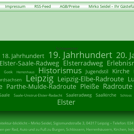
Impressum
RSS-Feed
AGB/Preise
Mirko Seidel – Ihr Gästef
Schlagwörter
19. Jahrhundert
20. 
18. Jahrhundert
Elsterradweg
Erlebnis
Elster-Saale-Radweg
Historismus
Kirche
Jugendstil
Gotik
Herrenhaus
Leipzig
Leipzig-Elbe-Radroute
L
ordsachsen
Radroute
e
Parthe-Mulde-Radroute
Pleiße
Saale
Saaleradweg
Saalkirche
Saale-Unstrut-Elster-Radacht
Schloss
Elster
tektur-blicklicht – Mirko Seidel, Sigismundstraße 3, 04317 Leipzig – Telefon: 03
n per Rad, Auto und zu Fuß zu Burgen, Schlössern, Herrenhäusern, Kirchen, Indu