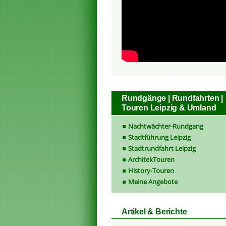
Rundgänge | Rundfahrten |
Touren Leipzig & Umland
Nachtwächter-Rundgang
Stadtführung Leipzig
Stadtrundfahrt Leipzig
ArchitekTouren
History-Touren
Meine Angebote
Artikel & Berichte