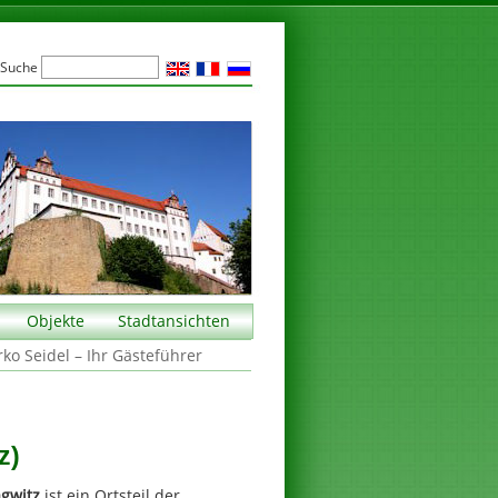
Suche
Objekte
Stadtansichten
rko Seidel – Ihr Gästeführer
z)
agwitz
ist ein Ortsteil der