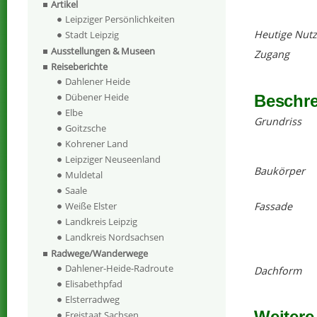
Artikel
Leipziger Persönlichkeiten
Heutige Nut
Stadt Leipzig
Ausstellungen & Museen
Zugang
Reiseberichte
Dahlener Heide
Dübener Heide
Beschr
Elbe
Grundriss
Goitzsche
Kohrener Land
Leipziger Neuseenland
Baukörper
Muldetal
Saale
Fassade
Weiße Elster
Landkreis Leipzig
Landkreis Nordsachsen
Radwege/Wanderwege
Dahlener-Heide-Radroute
Dachform
Elisabethpfad
Elsterradweg
Weitere
Freistaat Sachsen