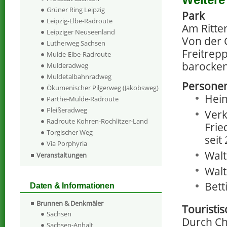
Grüner Ring Leipzig
Park
Leipzig-Elbe-Radroute
Am Ritte
Leipziger Neuseenland
Von der 
Lutherweg Sachsen
Freitrepp
Mulde-Elbe-Radroute
barocken
Mulderadweg
Muldetalbahnradweg
Persone
Ökumenischer Pilgerweg (Jakobsweg)
Hein
Parthe-Mulde-Radroute
Pleißeradweg
Verk
Radroute Kohren-Rochlitzer-Land
Frie
Torgischer Weg
seit
Via Porphyria
Walt
Veranstaltungen
Walt
Bett
Daten & Informationen
Brunnen & Denkmäler
Touristi
Sachsen
Durch Ch
Sachsen-Anhalt