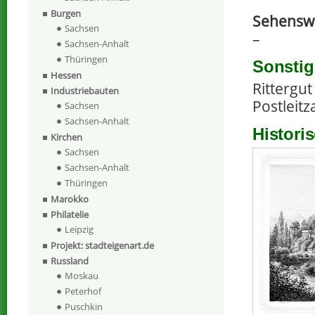
Burgen
Sehenswe
Sachsen
–
Sachsen-Anhalt
Thüringen
Sonstig
Hessen
Rittergut
Industriebauten
Postleitz
Sachsen
Sachsen-Anhalt
Histori
Kirchen
Sachsen
Sachsen-Anhalt
Thüringen
Marokko
Philatelie
Leipzig
Projekt: stadteigenart.de
Russland
Moskau
Peterhof
Puschkin