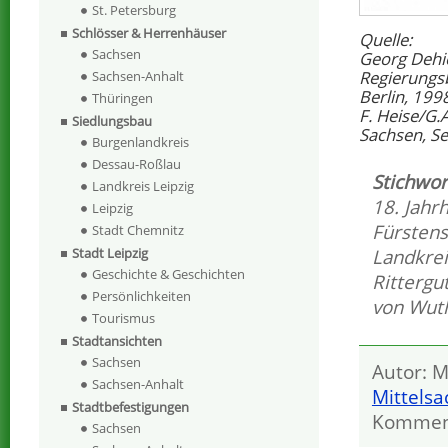
St. Petersburg
Schlösser & Herrenhäuser
Quelle:
Sachsen
Georg Dehi
Regierungs
Sachsen-Anhalt
Berlin, 199
Thüringen
F. Heise/G.
Siedlungsbau
Sachsen, Se
Burgenlandkreis
Dessau-Roßlau
Stichwor
Landkreis Leipzig
18. Jahr
Leipzig
Fürstens
Stadt Chemnitz
Landkrei
Stadt Leipzig
Geschichte & Geschichten
Rittergu
Persönlichkeiten
von Wut
Tourismus
Stadtansichten
Sachsen
Autor: M
Sachsen-Anhalt
Mittels
Stadtbefestigungen
Kommen
Sachsen