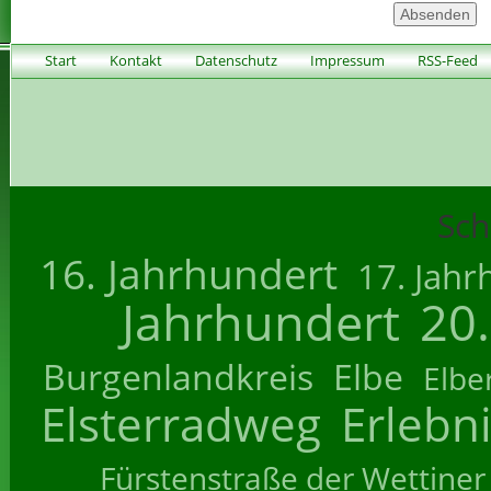
Start
Kontakt
Datenschutz
Impressum
RSS-Feed
Sch
16. Jahrhundert
17. Jahr
Jahrhundert
20
Burgenlandkreis
Elbe
Elbe
Elsterradweg
Erlebn
Fürstenstraße der Wettiner