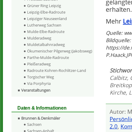
gelangte
Grüner Ring Leipzig
erhalten.
Leipzig-Elbe-Radroute
Leipziger Neuseenland
Mehr
Lei
Lutherweg Sachsen
Mulde-Elbe-Radroute
Quelle: ww
Mulderadweg
Bildquelle
Muldetalbahnradweg
https://de
Ökumenischer Pilgerweg (Jakobsweg)
P.Haack.J
Parthe-Mulde-Radroute
Pleißeradweg
Stichwor
Radroute Kohren-Rochlitzer-Land
Calbitz
,
Torgischer Weg
Via Porphyria
Breitkop
Veranstaltungen
Kirche
,
L
Daten & Informationen
Autor: M
Persönli
Brunnen & Denkmäler
Sachsen
2.0
,
Kom
Sachsen-Anhalt