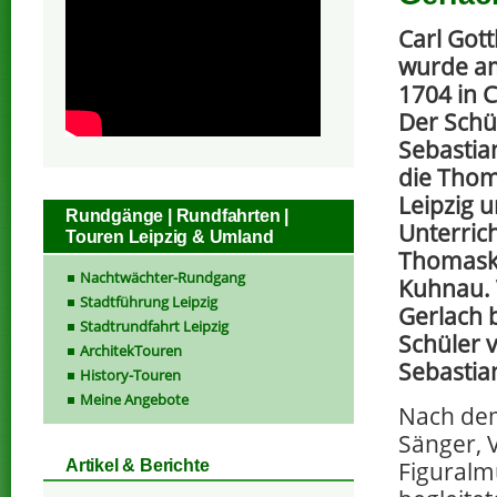
Carl Gott
wurde a
1704 in C
Der Schü
Sebastia
die Thom
Leipzig 
Rundgänge | Rundfahrten |
Unterric
Touren Leipzig & Umland
Thomask
Nachtwächter-Rundgang
Kuhnau. 
Stadtführung Leipzig
Gerlach b
Stadtrundfahrt Leipzig
Schüler 
ArchitekTouren
Sebastia
History-Touren
Meine Angebote
Nach dem
Sänger, V
Figuralm
Artikel & Berichte