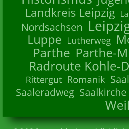
Landkreis Leipzig
La
Leipzi
Nordsachsen
Luppe
M
Lutherweg
Parthe
Parthe-M
Radroute Kohle-D
Saa
Romanik
Rittergut
Saaleradweg
Saalkirche
Wei