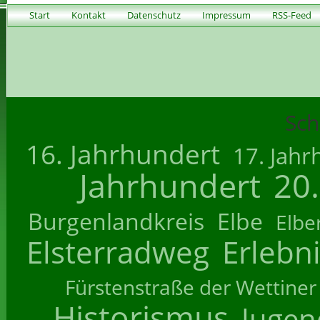
Start
Kontakt
Datenschutz
Impressum
RSS-Feed
Sch
16. Jahrhundert
17. Jahr
Jahrhundert
20
Burgenlandkreis
Elbe
Elbe
Elsterradweg
Erlebn
Fürstenstraße der Wettiner
Historismus
Jugend