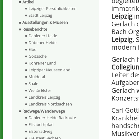
begleite
Artikel
immatriku
Leipziger Persönlichkeiten
Leipzig
in
Stadt Leipzig
Gerlach 
Ausstellungen & Museen
Reiseberichte
Bach Org
Dahlener Heide
Leipzig
. 
Dübener Heide
modern fü
Elbe
Goitzsche
Gerlach h
Kohrener Land
Collegi
Leipziger Neuseenland
Leiter d
Muldetal
Aufgabe
Saale
Gerlach 
Weiße Elster
Konzerts
Landkreis Leipzig
Landkreis Nordsachsen
Carl Gott
Radwege/Wanderwege
Krankheit
Dahlener-Heide-Radroute
handschri
Elisabethpfad
Elsterradweg
Musikver
Freistaat Sachsen