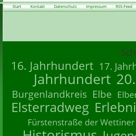
Start
Kontakt
Datenschutz
Impressum
RSS-Feed
Sch
16. Jahrhundert
17. Jahr
Jahrhundert
20
Burgenlandkreis
Elbe
Elbe
Elsterradweg
Erlebn
Fürstenstraße der Wettiner
Historismus
Jugend