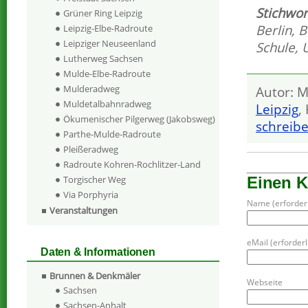
Stichwor
Grüner Ring Leipzig
Berlin
,
B
Leipzig-Elbe-Radroute
Leipziger Neuseenland
Schule
,
U
Lutherweg Sachsen
Mulde-Elbe-Radroute
Mulderadweg
Autor: M
Muldetalbahnradweg
Leipzig
,
Ökumenischer Pilgerweg (Jakobsweg)
schreib
Parthe-Mulde-Radroute
Pleißeradweg
Radroute Kohren-Rochlitzer-Land
Einen 
Torgischer Weg
Via Porphyria
Name (erforderl
Veranstaltungen
eMail (erforderli
Daten & Informationen
Brunnen & Denkmäler
Webseite
Sachsen
Sachsen-Anhalt