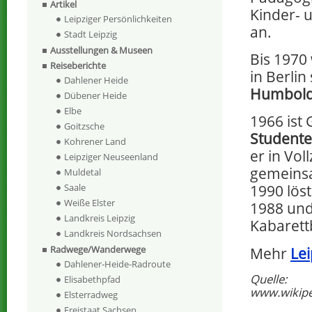
Artikel
Kinder- 
Leipziger Persönlichkeiten
an.
Stadt Leipzig
Ausstellungen & Museen
Bis 1970
Reiseberichte
in Berlin
Dahlener Heide
Humboldt
Dübener Heide
Elbe
1966 ist
Goitzsche
Studente
Kohrener Land
er in Vo
Leipziger Neuseenland
gemeins
Muldetal
Saale
1990 lös
Weiße Elster
1988 und
Landkreis Leipzig
Kabarett
Landkreis Nordsachsen
Radwege/Wanderwege
Mehr
Lei
Dahlener-Heide-Radroute
Quelle:
Elisabethpfad
www.wikipe
Elsterradweg
Freistaat Sachsen