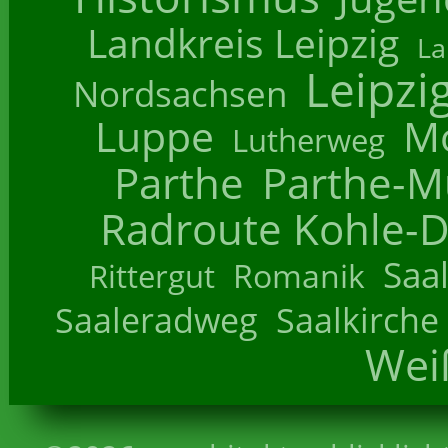
Landkreis Leipzig
La
Leipzi
Nordsachsen
Luppe
M
Lutherweg
Parthe
Parthe-M
Radroute Kohle-D
Saa
Romanik
Rittergut
Saaleradweg
Saalkirche
Wei