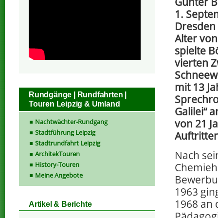
Gunter 
1. Septe
Dresden 
Alter von
spielte 
vierten 
Schneewi
mit 13 Ja
Rundgänge | Rundfahrten |
Sprechro
Touren Leipzig & Umland
Galilei“ 
von 21 J
Nachtwächter-Rundgang
Stadtführung Leipzig
Auftritte
Stadtrundfahrt Leipzig
Nach sei
ArchitekTouren
History-Touren
Chemiehi
Meine Angebote
Bewerbun
1963 gin
1968 an d
Artikel & Berichte
Pädagogi