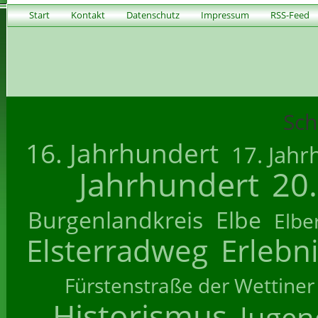
Start
Kontakt
Datenschutz
Impressum
RSS-Feed
Sch
16. Jahrhundert
17. Jahr
Jahrhundert
20
Burgenlandkreis
Elbe
Elbe
Elsterradweg
Erlebn
Fürstenstraße der Wettiner
Historismus
Jugend