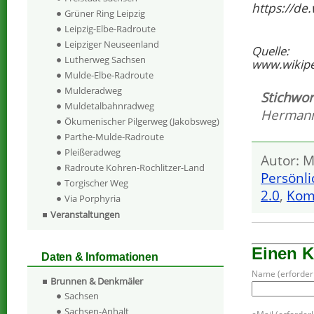
https://de
Grüner Ring Leipzig
Leipzig-Elbe-Radroute
Leipziger Neuseenland
Quelle:
Lutherweg Sachsen
www.wikipe
Mulde-Elbe-Radroute
Mulderadweg
Stichwor
Muldetalbahnradweg
Hermann 
Ökumenischer Pilgerweg (Jakobsweg)
Parthe-Mulde-Radroute
Pleißeradweg
Autor: M
Radroute Kohren-Rochlitzer-Land
Persönli
Torgischer Weg
2.0
,
Kom
Via Porphyria
Veranstaltungen
Einen 
Daten & Informationen
Name (erforderl
Brunnen & Denkmäler
Sachsen
Sachsen-Anhalt