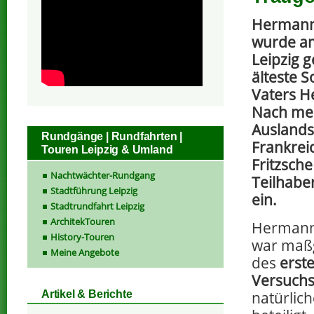
Hermann 
wurde am
Leipzig 
älteste 
Vaters H
Nach me
Auslands
Rundgänge | Rundfahrten |
Frankreic
Touren Leipzig & Umland
Fritzsch
Nachtwächter-Rundgang
Teilhaber
Stadtführung Leipzig
ein.
Stadtrundfahrt Leipzig
ArchitekTouren
Hermann 
History-Touren
war maßg
Meine Angebote
des
erste
Versuchs
natürlic
Artikel & Berichte