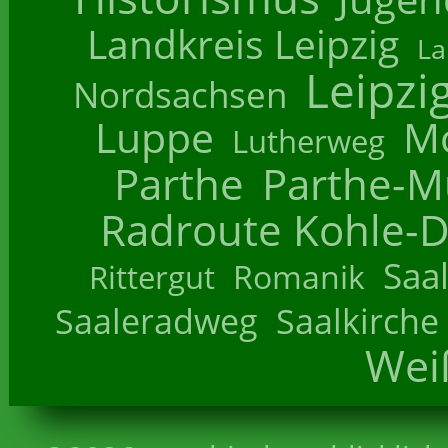
Landkreis Leipzig
La
Leipzi
Nordsachsen
Luppe
M
Lutherweg
Parthe
Parthe-M
Radroute Kohle-D
Saa
Romanik
Rittergut
Saaleradweg
Saalkirche
Wei