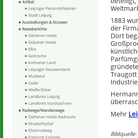
beteilig
Artikel
Weltmark
Leipziger Persönlichkeiten
Stadt Leipzig
1883 wur
Ausstellungen & Museen
der Firm
Reiseberichte
Dort bega
Dahlener Heide
Großprod
Dübener Heide
Elbe
künstlic
Goitzsche
Parfümgr
Kohrener Land
gründete
Leipziger Neuseenland
Traugott
Muldetal
Industrie
Saale
Weiße Elster
Hermann 
Landkreis Leipzig
überrasc
Landkreis Nordsachsen
Radwege/Wanderwege
Mehr
Lei
Dahlener-Heide-Radroute
Elisabethpfad
Elsterradweg
Bildquelle
Freistaat Sachsen