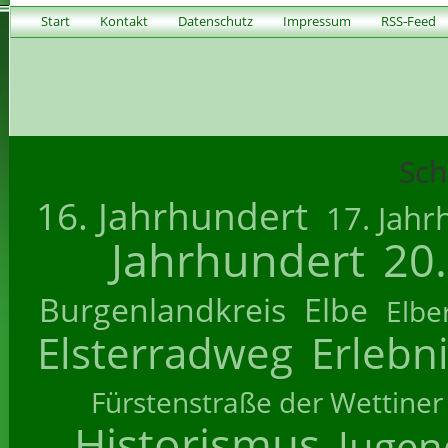
Start
Kontakt
Datenschutz
Impressum
RSS-Feed
Sch
16. Jahrhundert
17. Jahr
Jahrhundert
20
Burgenlandkreis
Elbe
Elbe
Elsterradweg
Erlebn
Fürstenstraße der Wettiner
Historismus
Jugend