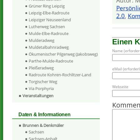
Autor: M
Grüner Ring Leipzig
Persönli
Leipzig-Elbe-Radroute
2.0
,
Kom
Leipziger Neuseenland
Lutherweg Sachsen
Mulde-Elbe-Radroute
Einen 
Mulderadweg
Muldetalbahnradweg
Name (erforderl
Ökumenischer Pilgerweg (Jakobsweg)
Parthe-Mulde-Radroute
Pleißeradweg
eMail (erforderli
Radroute Kohren-Rochlitzer-Land
Torgischer Weg
Webseite
Via Porphyria
Veranstaltungen
Kommen
Daten & Informationen
Brunnen & Denkmäler
Sachsen
Sachsen-Anhalt