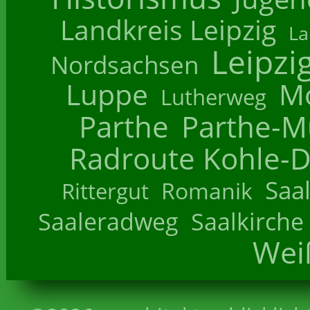
Landkreis Leipzig
La
Leipzi
Nordsachsen
Luppe
M
Lutherweg
Parthe
Parthe-M
Radroute Kohle-D
Saa
Romanik
Rittergut
Saaleradweg
Saalkirche
Wei