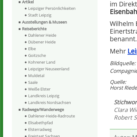
Artikel
im Direk
Leipziger Persönlichkeiten
Eisenbah
Stadt Leipzig
Wilhelm 
Ausstellungen & Museen
Reiseberichte
Einertst
Dahlener Heide
benannt.
Dübener Heide
Elbe
Mehr
Lei
Goitzsche
Bildquelle
Kohrener Land
Leipziger Neuseenland
Compagnie
Muldetal
Quelle:
Saale
Horst Riedel
Weiße Elster
Landkreis Leipzig
Stichwor
Landkreis Nordsachsen
Clara Wi
Radwege/Wanderwege
Dahlener-Heide-Radroute
Robert 
Elisabethpfad
Elsterradweg
Freistaat Sachsen