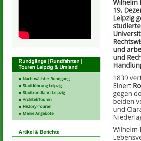
Wilhelm 
19. Deze
Leipzig 
studierte
Universit
Rechtswi
und arbe
und Rech
Rundgänge | Rundfahrten |
Handlung
Touren Leipzig & Umland
1839 ver
Nachtwächter-Rundgang
Einert
Ro
Stadtführung Leipzig
gegen den
Stadtrundfahrt Leipzig
ArchitekTouren
beiden v
History-Touren
und Clara
Meine Angebote
Niederlag
Wilhelm 
Artikel & Berichte
Lebensve