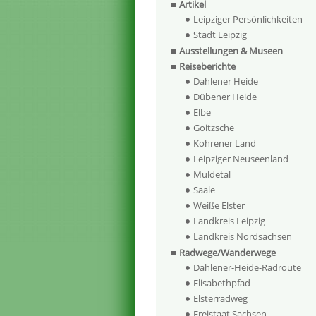
Artikel
Leipziger Persönlichkeiten
Stadt Leipzig
Ausstellungen & Museen
Reiseberichte
Dahlener Heide
Dübener Heide
Elbe
Goitzsche
Kohrener Land
Leipziger Neuseenland
Muldetal
Saale
Weiße Elster
Landkreis Leipzig
Landkreis Nordsachsen
Radwege/Wanderwege
Dahlener-Heide-Radroute
Elisabethpfad
Elsterradweg
Freistaat Sachsen