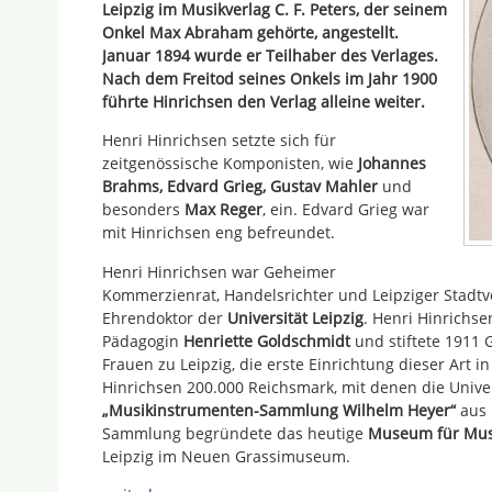
Leipzig im Musikverlag C. F. Peters, der seinem
Onkel Max Abraham gehörte, angestellt.
Januar 1894 wurde er Teilhaber des Verlages.
Nach dem Freitod seines Onkels im Jahr 1900
führte Hinrichsen den Verlag alleine weiter.
Henri Hinrichsen setzte sich für
zeitgenössische Komponisten, wie
Johannes
Brahms, Edvard Grieg, Gustav Mahler
und
besonders
Max Reger
, ein. Edvard Grieg war
mit Hinrichsen eng befreundet.
Henri Hinrichsen war Geheimer
Kommerzienrat, Handelsrichter und Leipziger Stadtv
Ehrendoktor der
Universität Leipzig
. Henri Hinrichs
Pädagogin
Henriette Goldschmidt
und stiftete 1911 
Frauen zu Leipzig, die erste Einrichtung dieser Art i
Hinrichsen 200.000 Reichsmark, mit denen die Univer
„Musikinstrumenten-Sammlung Wilhelm Heyer“
aus 
Sammlung begründete das heutige
Museum für Mus
Leipzig im Neuen Grassimuseum.