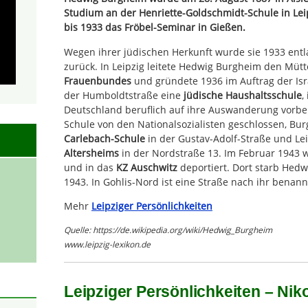
Studium an der Henriette-Goldschmidt-Schule in Lei
bis 1933 das Fröbel-Seminar in Gießen.
Wegen ihrer jüdischen Herkunft wurde sie 1933 entl
zurück. In Leipzig leitete Hedwig Burgheim den Müt
Frauenbundes
und gründete 1936 im Auftrag der Isr
der Humboldtstraße eine
jüdische Haushaltsschule
,
Deutschland beruflich auf ihre Auswanderung vorbe
Schule von den Nationalsozialisten geschlossen, Bu
Carlebach-Schule
in der Gustav-Adolf-Straße und Lei
Altersheims
in der Nordstraße 13. Im Februar 1943 
und in das
KZ Auschwitz
deportiert. Dort starb Hed
1943. In Gohlis-Nord ist eine Straße nach ihr benann
Mehr
Leipziger Persönlichkeiten
Quelle: https://de.wikipedia.org/wiki/Hedwig_Burgheim
www.leipzig-lexikon.de
Leipziger Persönlichkeiten – Ni