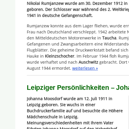
Nikolai Rumjanzew wurde am 30. Dezember 1912 in G
geboren. Der Schlosser war während des 2. Weltkr
1941 in deutsche Gefangenschaft.
Rumjanzew konnte aus dem Lager fliehen, wurde ern
Frau nach Deutschland verschleppt. 1942 arbeitete 
den Mitteldeutschen Motorenwerke in
Taucha
. Rumj
Gefangenen und Zwangsarbeitern eine Widerstandsor
Flugblätter. Die geheime Druckwerkstatt befand sic
Hauke in
Kleinzschocher
. Im Februar 1944 floh Rum
wurde verhaftet und nach
Auschwitz
gebracht. Dort
August 1944 ermordet.
weiterlesen »
Leipziger Persönlichkeiten – Jo
Johanna Moosdorf wurde am 12. Juli 1911 in
Leipzig geboren. Sie wuchs in einer
Buchdruckerfamilie auf und besuchte die Höhere
Mädchenschule in Leipzig.
Meinungsverschiedenheiten mit Ihrem Vater
führten Johanna Moosdorf auf den Habertshof,