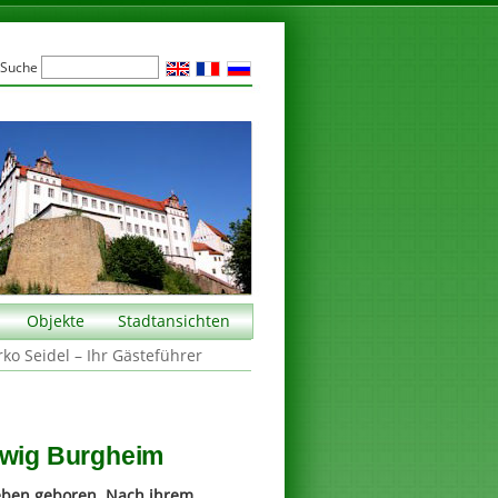
Suche
Objekte
Stadtansichten
rko Seidel – Ihr Gästeführer
dwig Burgheim
eben geboren. Nach ihrem