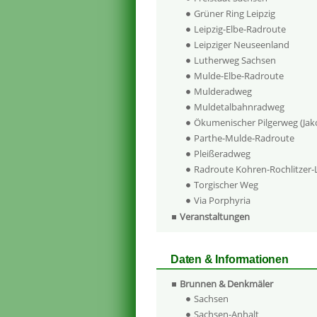
Grüner Ring Leipzig
Leipzig-Elbe-Radroute
Leipziger Neuseenland
Lutherweg Sachsen
Mulde-Elbe-Radroute
Mulderadweg
Muldetalbahnradweg
Ökumenischer Pilgerweg (Ja
Parthe-Mulde-Radroute
Pleißeradweg
Radroute Kohren-Rochlitzer
Torgischer Weg
Via Porphyria
Veranstaltungen
Daten & Informationen
Brunnen & Denkmäler
Sachsen
Sachsen-Anhalt