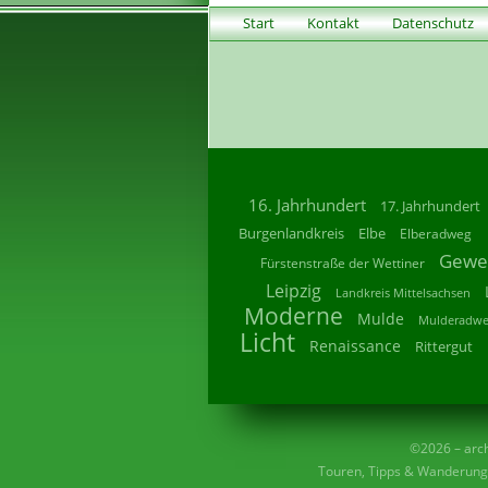
Start
Kontakt
Datenschutz
16. Jahrhundert
17. Jahrhundert
Burgenlandkreis
Elbe
Elberadweg
Gewe
Fürstenstraße der Wettiner
Leipzig
Landkreis Mittelsachsen
Moderne
Mulde
Mulderadw
Licht
Renaissance
Rittergut
©2026 – archi
Touren, Tipps & Wanderunge