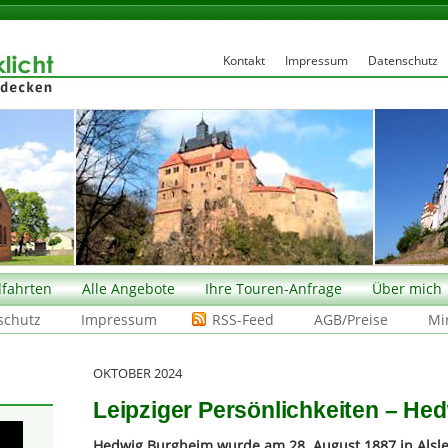
Kontakt
Impressum
Datenschutz
fahrten
Alle Angebote
Ihre Touren-Anfrage
Über mich
schutz
Impressum
RSS-Feed
AGB/Preise
Mi
OKTOBER 2024
Leipziger Persönlichkeiten – He
Hedwig Burgheim wurde am 28. August 1887 in Alsl