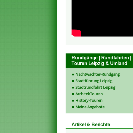
Rundgänge | Rundfahrten |
Touren Leipzig & Umland
Nachtwächter-Rundgang
Stadtführung Leipzig
Stadtrundfahrt Leipzig
ArchitekTouren
History-Touren
Meine Angebote
Artikel & Berichte