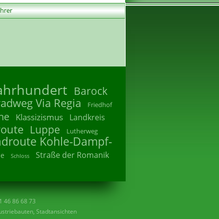
ührer
Jahrhundert
Barock
radweg Via Regia
Friedhof
he
Klassizismus
Landkreis
route
Luppe
Lutherweg
adroute Kohle-Dampf-
Straße der Romanik
he
Schloss
41 46 86 68 73
striebauten, Stadtansichten