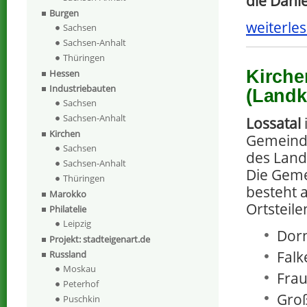
die Dahl
Burgen
weiterles
Sachsen
Sachsen-Anhalt
Thüringen
Kirche
Hessen
Industriebauten
(Landk
Sachsen
Sachsen-Anhalt
Lossatal
Kirchen
Gemeind
Sachsen
des Landk
Sachsen-Anhalt
Die Geme
Thüringen
besteht 
Marokko
Ortsteile
Philatelie
Leipzig
Dorn
Projekt: stadteigenart.de
Falk
Russland
Moskau
Frau
Peterhof
Gro
Puschkin