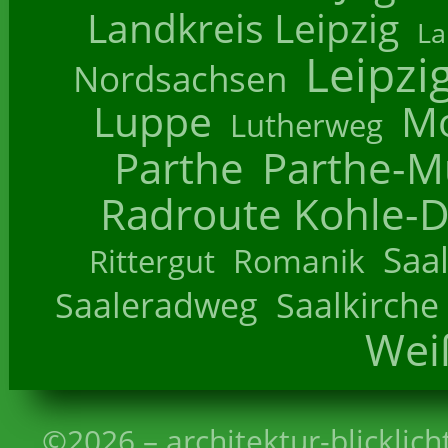
Landkreis Leipzig
La
Leipzi
Nordsachsen
Luppe
M
Lutherweg
Parthe
Parthe-M
Radroute Kohle-D
Saa
Romanik
Rittergut
Saaleradweg
Saalkirche
Wei
©2026 – architektur-blicklich