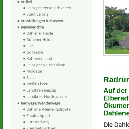
Artikel
Leipziger Persönlichkeiten
Stadt Leipzig
Ausstellungen & Museen
Reiseberichte
Dahlener Heide
Dübener Heide
Elbe
Goitzsche
Kohrener Land
Leipziger Neuseenland
Muldetal
Saale
Radrun
Weiße Elster
Auf der
Landkreis Leipzig
Landkreis Nordsachsen
Elberad
Radwege/Wanderwege
Ökumeni
Dahlener-Heide-Radroute
Dahlene
Elisabethpfad
Elsterradweg
Die Dahle
Freistaat Sachsen