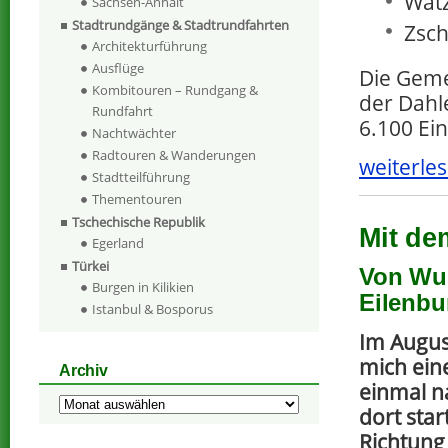
Watz
Sachsen-Anhalt
Stadtrundgänge & Stadtrundfahrten
Zsch
Architekturführung
Ausflüge
Die Geme
Kombitouren – Rundgang &
der Dahl
Rundfahrt
6.100 Ei
Nachtwächter
Radtouren & Wanderungen
weiterles
Stadtteilführung
Thementouren
Tschechische Republik
Mit de
Egerland
Türkei
Von Wur
Burgen in Kilikien
Eilenbu
Istanbul & Bosporus
Im Augus
mich ein
Archiv
einmal n
Archiv
dort star
Richtung