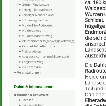
ca. 180 
Grüner Ring Leipzig
Waldgebi
Leipzig-Elbe-Radroute
Wurzen u
Leipziger Neuseenland
Schildau
Lutherweg Sachsen
hügelige
Mulde-Elbe-Radroute
Mulderadweg
Endmorä
Muldetalbahnradweg
die sich 
Ökumenischer Pilgerweg (Jakobsweg)
ansprec
Parthe-Mulde-Radroute
Landscha
Pleißeradweg
auszeich
Radroute Kohren-Rochlitzer-Land
Torgischer Weg
Die
Dahl
Via Porphyria
Radrout
Veranstaltungen
Heide und
Landscha
Daten & Informationen
Teil und 
Dahlener
Brunnen & Denkmäler
Elberad
Sachsen
Sachsen-Anhalt