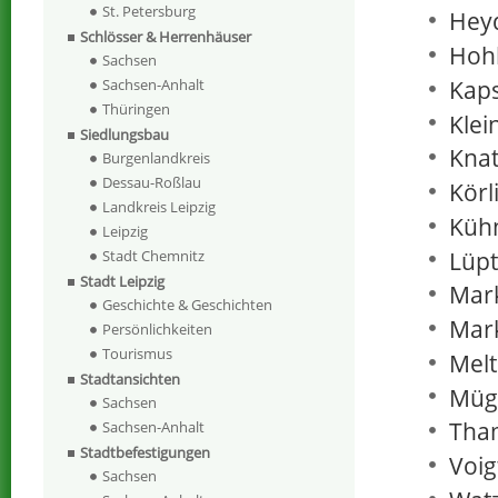
St. Petersburg
Hey
Schlösser & Herrenhäuser
Hoh
Sachsen
Kaps
Sachsen-Anhalt
Thüringen
Klei
Siedlungsbau
Knat
Burgenlandkreis
Dessau-Roßlau
Körli
Landkreis Leipzig
Kühn
Leipzig
Lüpti
Stadt Chemnitz
Stadt Leipzig
Mark
Geschichte & Geschichten
Mark
Persönlichkeiten
Tourismus
Melt
Stadtansichten
Müg
Sachsen
Tha
Sachsen-Anhalt
Stadtbefestigungen
Voig
Sachsen