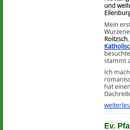
und weit
Eilenbur
Mein erst
Wurzener
Roitzsch
Katholis
besuchte
stammt a
Ich mach
romanis
hat eine
Dachreit
weiterles
Ev. Pf