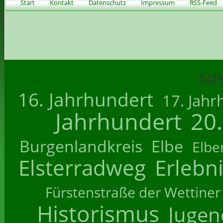
Start
Kontakt
Datenschutz
Impressum
RSS-Feed
Sch
16. Jahrhundert
17. Jahr
Jahrhundert
20
Burgenlandkreis
Elbe
Elbe
Elsterradweg
Erlebn
Fürstenstraße der Wettiner
Historismus
Jugend