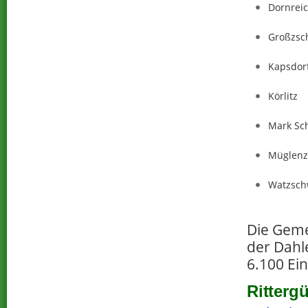
Dornrei
Großzsc
Kapsdor
Körlitz
Mark Sc
Müglen
Watzsch
Die Geme
der Dahl
6.100 Ei
Ritterg