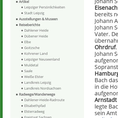
Johann S
Artikel
Eisenach
Leipziger Persönlichkeiten
Stadt Leipzig
bereits 
Ausstellungen & Museen
Johann A
Reiseberichte
Johann S
Dahlener Heide
Vater. D
Dübener Heide
übernahm
Elbe
Ohrdruf
Goitzsche
Johann S
Kohrener Land
aufgeno
Leipziger Neuseenland
Muldetal
Sopranst
Saale
Hambur
Weiße Elster
Bach das
Landkreis Leipzig
in die H
Landkreis Nordsachsen
aufgenom
Radwege/Wanderwege
Arnstadt
Dahlener-Heide-Radroute
legte Ba
Elisabethpfad
Elsterradweg
sein Amt
Freistaat Sachsen