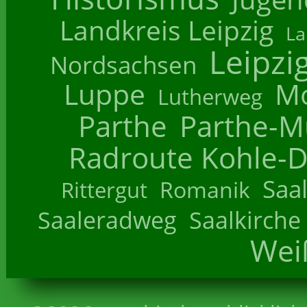
Landkreis Leipzig
La
Leipzi
Nordsachsen
Luppe
M
Lutherweg
Parthe
Parthe-M
Radroute Kohle-D
Saa
Romanik
Rittergut
Saaleradweg
Saalkirche
Wei