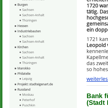
1720 war
Burgen
Sachsen
tätig. D
Sachsen-Anhalt
hochgesc
Thüringen
gemeinsa
Hessen
ein dopp
Industriebauten
Sachsen
1721 kam
Sachsen-Anhalt
Leopold 
Kirchen
kennenle
Sachsen
Kapellme
Sachsen-Anhalt
das zwei
Thüringen
so hohes
Marokko
Philatelie
weiterles
Leipzig
Projekt: stadteigenart.de
Russland
Bank f
Moskau
Peterhof
(Stadt 
Puschkin