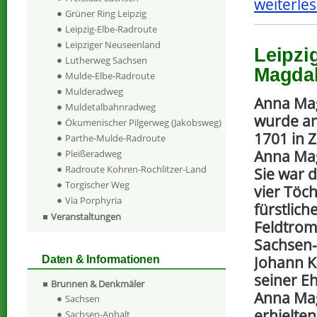
weiterles
Grüner Ring Leipzig
Leipzig-Elbe-Radroute
Leipziger Neuseenland
Leipzi
Lutherweg Sachsen
Magda
Mulde-Elbe-Radroute
Mulderadweg
Anna Ma
Muldetalbahnradweg
wurde a
Ökumenischer Pilgerweg (Jakobsweg)
1701 in Z
Parthe-Mulde-Radroute
Anna Mag
Pleißeradweg
Radroute Kohren-Rochlitzer-Land
Sie war d
Torgischer Weg
vier Töc
Via Porphyria
fürstlich
Veranstaltungen
Feldtrom
Sachsen-
Johann K
Daten & Informationen
seiner Eh
Brunnen & Denkmäler
Anna Mag
Sachsen
erhielte
Sachsen-Anhalt