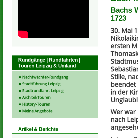
Bachs W
1723
30. Mai 1
Nikolaiki
ersten M
Thomask
Stadtmus
Rundgänge | Rundfahrten |
Touren Leipzig & Umland
Sebastia
Stille, 
Nachtwächter-Rundgang
beendet 
Stadtführung Leipzig
Stadtrundfahrt Leipzig
in der Ki
ArchitekTouren
Unglaubl
History-Touren
Wer war 
Meine Angebote
nach Lei
angeseh
Artikel & Berichte