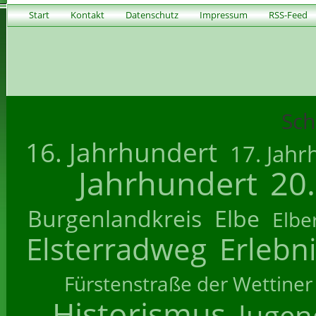
Start
Kontakt
Datenschutz
Impressum
RSS-Feed
Sch
16. Jahrhundert
17. Jahr
Jahrhundert
20
Burgenlandkreis
Elbe
Elbe
Elsterradweg
Erlebn
Fürstenstraße der Wettiner
Historismus
Jugend