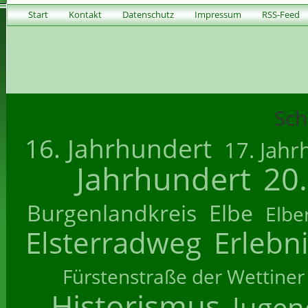
Start
Kontakt
Datenschutz
Impressum
RSS-Feed
Sch
16. Jahrhundert
17. Jahr
Jahrhundert
20
Burgenlandkreis
Elbe
Elbe
Elsterradweg
Erlebn
Fürstenstraße der Wettiner
Historismus
Jugend