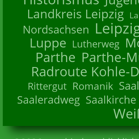
Landkreis Leipzig
La
Leipzi
Nordsachsen
Luppe
M
Lutherweg
Parthe
Parthe-M
Radroute Kohle-D
Saa
Romanik
Rittergut
Saaleradweg
Saalkirche
Wei