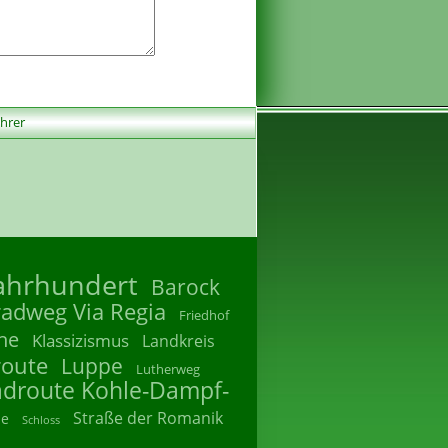
ührer
Jahrhundert
Barock
radweg Via Regia
Friedhof
he
Klassizismus
Landkreis
route
Luppe
Lutherweg
adroute Kohle-Dampf-
Straße der Romanik
he
Schloss