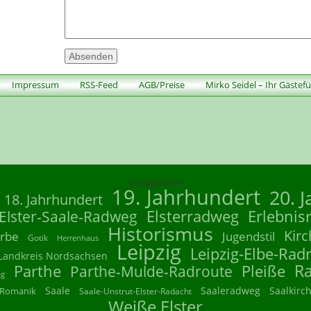
Impressum
RSS-Feed
AGB/Preise
Mirko Seidel – Ihr Gästef
Schlagwörter
19. Jahrhundert
20. 
18. Jahrhundert
Elsterradweg
Erlebnis
Elster-Saale-Radweg
Historismus
Kirc
rbe
Jugendstil
Gotik
Herrenhaus
Leipzig
Leipzig-Elbe-Rad
Landkreis Nordsachsen
R
Parthe
Parthe-Mulde-Radroute
Pleiße
eg
Saale
Saaleradweg
Saalkirc
Romanik
Saale-Unstrut-Elster-Radacht
Weiße Elster