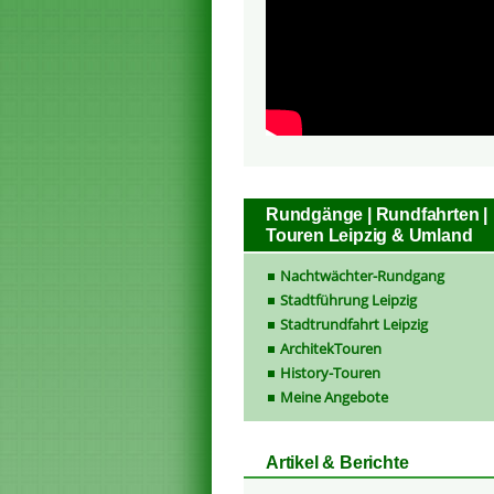
Rundgänge | Rundfahrten |
Touren Leipzig & Umland
Nachtwächter-Rundgang
Stadtführung Leipzig
Stadtrundfahrt Leipzig
ArchitekTouren
History-Touren
Meine Angebote
Artikel & Berichte