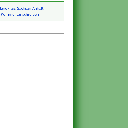
landkreis
,
Sachsen-Anhalt
,
,
Kommentar schreiben
,