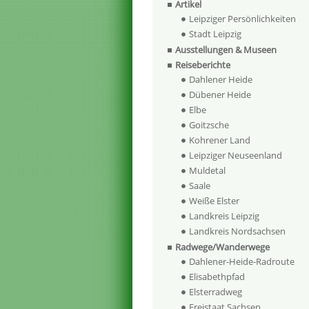
Artikel
Leipziger Persönlichkeiten
Stadt Leipzig
Ausstellungen & Museen
Reiseberichte
Dahlener Heide
Dübener Heide
Elbe
Goitzsche
Kohrener Land
Leipziger Neuseenland
Muldetal
Saale
Weiße Elster
Landkreis Leipzig
Landkreis Nordsachsen
Radwege/Wanderwege
Dahlener-Heide-Radroute
Elisabethpfad
Elsterradweg
Freistaat Sachsen