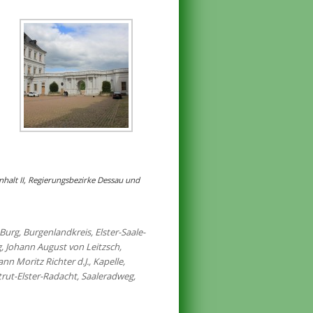
alt II, Regierungsbezirke Dessau und
Burg
,
Burgenlandkreis
,
Elster-Saale-
g
,
Johann August von Leitzsch
,
ann Moritz Richter d.J.
,
Kapelle
,
trut-Elster-Radacht
,
Saaleradweg
,