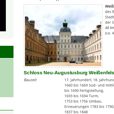
Weiß
des 
Stadt
der S
48 km
(ca. 
Schloss Neu-Augustusburg Weißenfel
Bauzeit
17. Jahrhundert, 18. Jahrhund
1660 bis 1669 Süd- und mittl
bis 1690 Fertigstellung,
1693 bis 1694 Turm,
1753 bis 1756 Umbau,
Erneuerungen 1783 bis 1790, 
1837 bis 1848