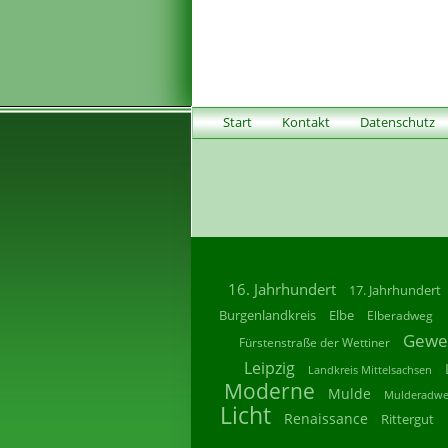
Start
Kontakt
Datenschutz
16. Jahrhundert
17. Jahrhundert
Burgenlandkreis
Elbe
Elberadweg
Gewe
Fürstenstraße der Wettiner
Leipzig
Landkreis Mittelsachsen
Moderne
Mulde
Mulderadw
Licht
Renaissance
Rittergut