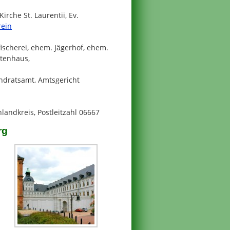
 Kirche St. Laurentii, Ev.
rein
ischerei, ehem. Jägerhof, ehem.
stenhaus,
andratsamt, Amtsgericht
andkreis, Postleitzahl 06667
rg