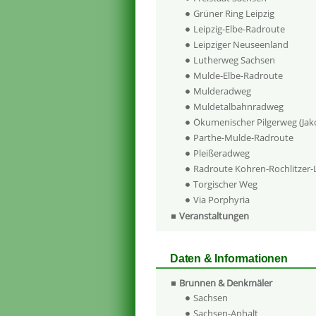
Grüner Ring Leipzig
Leipzig-Elbe-Radroute
Leipziger Neuseenland
Lutherweg Sachsen
Mulde-Elbe-Radroute
Mulderadweg
Muldetalbahnradweg
Ökumenischer Pilgerweg (Ja
Parthe-Mulde-Radroute
Pleißeradweg
Radroute Kohren-Rochlitzer
Torgischer Weg
Via Porphyria
Veranstaltungen
Daten & Informationen
Brunnen & Denkmäler
Sachsen
Sachsen-Anhalt