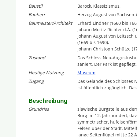
Baustil
Barock, Klassizismus,
Bauherr
Herzog August von Sachsen-
Baumeister/Architekt
Erhard Lindner (1660 bis 166
Johann Moritz Richter d.Ä. (1
Johann August von Leitzsch u
(1669 bis 1690),
Johann Christoph Schütze (17
Zustand
Das Schloss Neu-Augustusburg
saniert. Der Park ist gepflegt.
Heutige Nutzung
Museum
Zugang
Das Gelände des Schlosses 
ist öffentlich zugänglich. Da
Beschreibung
Grundriss
slawische Burgstelle aus dem
Burg im 12. Jahrhundert, dav
symmetrischer, hufeisenför
Felsen über der Stadt, Mittel
lange Seitenflügel mit je 22