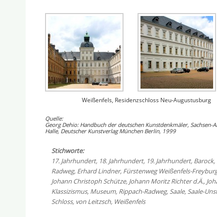
Weißenfels, Residenzschloss Neu-Augustusburg
Quelle:
Georg Dehio: Handbuch der deutschen Kunstdenkmäler, Sachsen-Anh
Halle, Deutscher Kunstverlag München Berlin, 1999
Stichworte:
17. Jahrhundert
,
18. Jahrhundert
,
19. Jahrhundert
,
Barock
,
Radweg
,
Erhard Lindner
,
Fürstenweg Weißenfels-Freybur
Johann Christoph Schütze
,
Johann Moritz Richter d.Ä.
,
Joh
Klassizismus
,
Museum
,
Rippach-Radweg
,
Saale
,
Saale-Uns
Schloss
,
von Leitzsch
,
Weißenfels