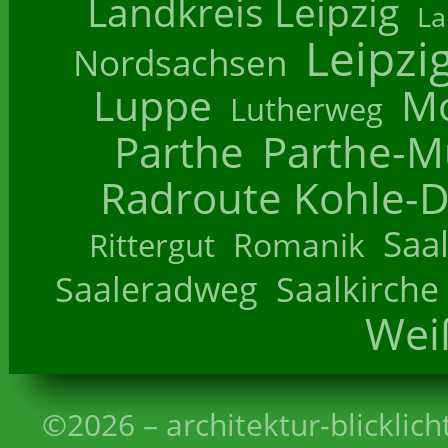
Landkreis Leipzig
La
Leipzi
Nordsachsen
Luppe
M
Lutherweg
Parthe
Parthe-M
Radroute Kohle-D
Saa
Romanik
Rittergut
Saaleradweg
Saalkirche
Wei
©2026 – architektur-blicklich