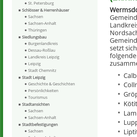
St. Petersburg
Wermsdo
Schlösser & Herrenhäuser
Gemeind
Sachsen
Sachsen-Anhalt
Landkrei
Thüringen
Nordsach
Siedlungsbau
Gemeind
Burgenlandkreis
setzt sic
Dessau-Roßlau
folgende
Landkreis Leipzig
zusamm
Leipzig
Stadt Chemnitz
Calbi
Stadt Leipzig
Coll
Geschichte & Geschichten
Persönlichkeiten
Grö
Tourismus
Kötit
Stadtansichten
Sachsen
Lam
Sachsen-Anhalt
Lup
Stadtbefestigungen
Lipti
Sachsen