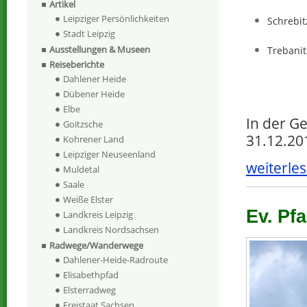
Artikel
Leipziger Persönlichkeiten
Schrebit
Stadt Leipzig
Ausstellungen & Museen
Trebanit
Reiseberichte
Dahlener Heide
Dübener Heide
Elbe
In der G
Goitzsche
31.12.20
Kohrener Land
Leipziger Neuseenland
weiterles
Muldetal
Saale
Weiße Elster
Ev. Pf
Landkreis Leipzig
Landkreis Nordsachsen
Radwege/Wanderwege
Dahlener-Heide-Radroute
Elisabethpfad
Elsterradweg
Freistaat Sachsen