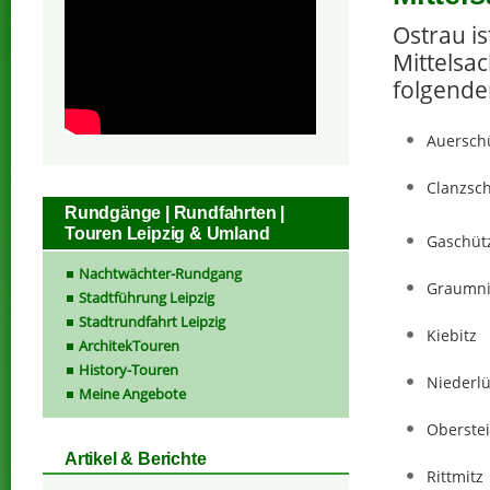
Ostrau i
Mittelsa
folgende
Auersch
Clanzsc
Rundgänge | Rundfahrten |
Touren Leipzig & Umland
Gaschüt
Nachtwächter-Rundgang
Graumni
Stadtführung Leipzig
Stadtrundfahrt Leipzig
Kiebitz
ArchitekTouren
History-Touren
Niederl
Meine Angebote
Oberste
Artikel & Berichte
Rittmitz