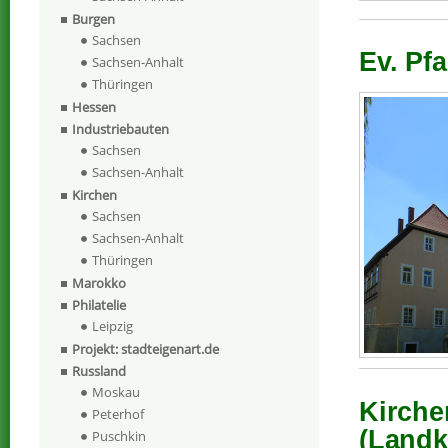
Burgen
Sachsen
Ev. Pfa
Sachsen-Anhalt
Thüringen
Hessen
Industriebauten
Sachsen
Sachsen-Anhalt
Kirchen
Sachsen
Sachsen-Anhalt
Thüringen
Marokko
Philatelie
Leipzig
Projekt: stadteigenart.de
Russland
Moskau
Kirche
Peterhof
(Landk
Puschkin