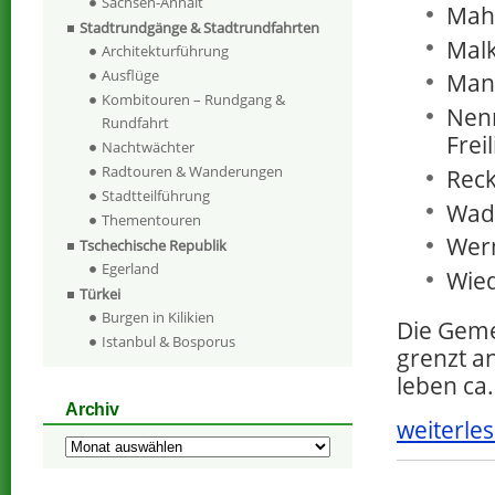
Sachsen-Anhalt
Mahl
Stadtrundgänge & Stadtrundfahrten
Malk
Architekturführung
Ausflüge
Man
Kombitouren – Rundgang &
Nenn
Rundfahrt
Frei
Nachtwächter
Radtouren & Wanderungen
Reck
Stadtteilführung
Wade
Thementouren
Wer
Tschechische Republik
Egerland
Wie
Türkei
Burgen in Kilikien
Die Geme
Istanbul & Bosporus
grenzt a
leben ca
Archiv
weiterles
Archiv