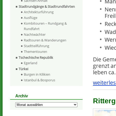
Man
Sachsen-Anhalt
Stadtrundgänge & Stadtrundfahrten
Nenn
Architekturführung
Frei
Ausflüge
Reck
Kombitouren – Rundgang &
Rundfahrt
Wade
Nachtwächter
Wer
Radtouren & Wanderungen
Stadtteilführung
Wie
Thementouren
Tschechische Republik
Die Geme
Egerland
grenzt a
Türkei
leben ca
Burgen in Kilikien
Istanbul & Bosporus
weiterles
Archiv
Ritterg
Archiv