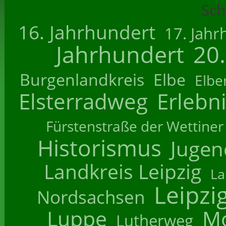
Sch
16. Jahrhundert
17. Jahr
Jahrhundert
20
Burgenlandkreis
Elbe
Elbe
Elsterradweg
Erlebn
Fürstenstraße der Wettiner
Historismus
Jugend
Landkreis Leipzig
La
Leipzi
Nordsachsen
Luppe
M
Lutherweg