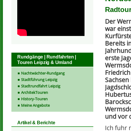
Radtou
Der Wer
war einst
Kurfürst
Bereits i
Jahrhund
erste Jag
Rundgänge | Rundfahrten |
Touren Leipzig & Umland
Wermsdor
Friedrich
Nachtwächter-Rundgang
Sachsen 
Stadtführung Leipzig
Jagdschl
Stadtrundfahrt Leipzig
ArchitekTouren
Hubertusb
History-Touren
Barocksc
Meine Angebote
Wermsdor
und vor 
Artikel & Berichte
Ich fuhr