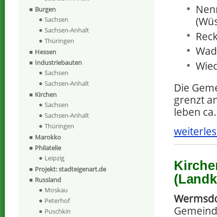
Nen
Burgen
(Wüs
Sachsen
Sachsen-Anhalt
Reck
Thüringen
Wade
Hessen
Industriebauten
Wie
Sachsen
Sachsen-Anhalt
Die Geme
Kirchen
grenzt a
Sachsen
leben ca
Sachsen-Anhalt
Thüringen
weiterles
Marokko
Philatelie
Leipzig
Kirche
Projekt: stadteigenart.de
(Landk
Russland
Moskau
Wermsdo
Peterhof
Gemeind
Puschkin