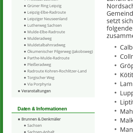
Nordsach
Grüner Ring Leipzig
Gemeind
Leipzig-Elbe-Radroute
Leipziger Neuseenland
setzt sic
Lutherweg Sachsen
folgende
Mulde-Elbe-Radroute
zusamm
Mulderadweg
Muldetalbahnradweg
Calbi
Ökumenischer Pilgerweg (Jakobsweg)
Coll
Parthe-Mulde-Radroute
Grö
Pleißeradweg
Radroute Kohren-Rochlitzer-Land
Kötit
Torgischer Weg
Lam
Via Porphyria
Veranstaltungen
Lup
Lipti
Daten & Informationen
Mahl
Malk
Brunnen & Denkmäler
Sachsen
Man
Sachsen-Anhalt