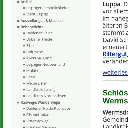
Artikel
Luppa
. 
Leipziger Persönlichkeiten
vor alle
Stadt Leipzig
im nahe
Ausstellungen & Museen
älteren 
Reiseberichte
stammt a
Dahlener Heide
David Sc
Dübener Heide
erneuert
Elbe
Goitzsche
Rittergut
Kohrener Land
veränder
Leipziger Neuseenland
Muldetal
weiterles
Saale
Weiße Elster
Landkreis Leipzig
Schlös
Landkreis Nordsachsen
Wermsd
Radwege/Wanderwege
Dahlener-Heide-Radroute
Wermsdo
Elisabethpfad
Gemeind
Elsterradweg
Landkrei
Freistaat Sachsen