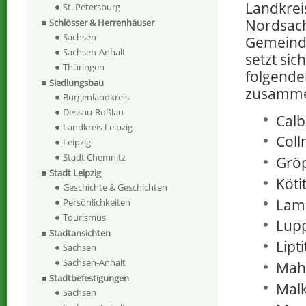
Landkrei
St. Petersburg
Nordsach
Schlösser & Herrenhäuser
Sachsen
Gemeind
Sachsen-Anhalt
setzt sic
Thüringen
folgende
Siedlungsbau
zusamm
Burgenlandkreis
Dessau-Roßlau
Calbi
Landkreis Leipzig
Coll
Leipzig
Stadt Chemnitz
Grö
Stadt Leipzig
Kötit
Geschichte & Geschichten
Lam
Persönlichkeiten
Tourismus
Lup
Stadtansichten
Lipti
Sachsen
Sachsen-Anhalt
Mahl
Stadtbefestigungen
Malk
Sachsen