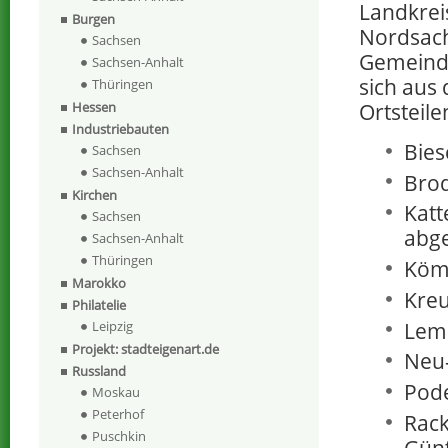
Landkrei
Burgen
Nordsach
Sachsen
Gemeinde
Sachsen-Anhalt
sich aus
Thüringen
Hessen
Ortsteil
Industriebauten
Bies
Sachsen
Sachsen-Anhalt
Bro
Kirchen
Katt
Sachsen
abge
Sachsen-Anhalt
Thüringen
Kömm
Marokko
Kre
Philatelie
Lems
Leipzig
Projekt: stadteigenart.de
Neu-
Russland
Pode
Moskau
Peterhof
Rack
Puschkin
Günt