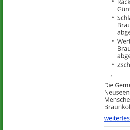
Rack
Günt
Schl
Bra
abge
Werb
Bra
abge
Zsch
,
Die Geme
Neuseenl
Menschen
Braunko
weiterles