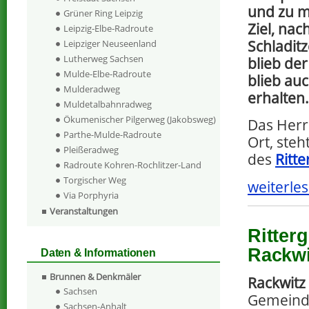
und zu m
Grüner Ring Leipzig
Ziel, nac
Leipzig-Elbe-Radroute
Schladitz
Leipziger Neuseenland
Lutherweg Sachsen
blieb de
Mulde-Elbe-Radroute
blieb au
Mulderadweg
erhalten.
Muldetalbahnradweg
Ökumenischer Pilgerweg (Jakobsweg)
Das Her
Parthe-Mulde-Radroute
Ort, steh
Pleißeradweg
des
Ritte
Radroute Kohren-Rochlitzer-Land
Torgischer Weg
weiterles
Via Porphyria
Veranstaltungen
Ritter
Rackwi
Daten & Informationen
Brunnen & Denkmäler
Rackwitz
Sachsen
Gemeind
Sachsen-Anhalt