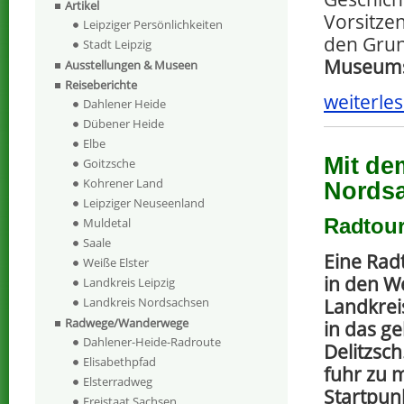
Artikel
Vorsitze
Leipziger Persönlichkeiten
den Grun
Stadt Leipzig
Museum
Ausstellungen & Museen
Reiseberichte
weiterles
Dahlener Heide
Dübener Heide
Elbe
Mit de
Goitzsche
Kohrener Land
Nords
Leipziger Neuseenland
Radtour
Muldetal
Saale
Eine Rad
Weiße Elster
in den W
Landkreis Leipzig
Landkrei
Landkreis Nordsachsen
Radwege/Wanderwege
in das ge
Dahlener-Heide-Radroute
Delitzsc
Elisabethpfad
fuhr zu
Elsterradweg
Startpun
Freistaat Sachsen