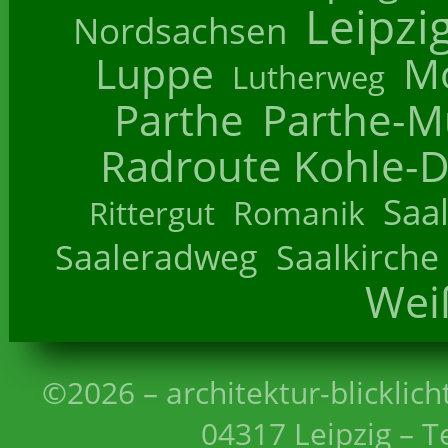
Leipzi
Nordsachsen
Luppe
M
Lutherweg
Parthe
Parthe-M
Radroute Kohle-D
Saa
Romanik
Rittergut
Saaleradweg
Saalkirche
Wei
©2026 – architektur-blicklich
04317 Leipzig – T