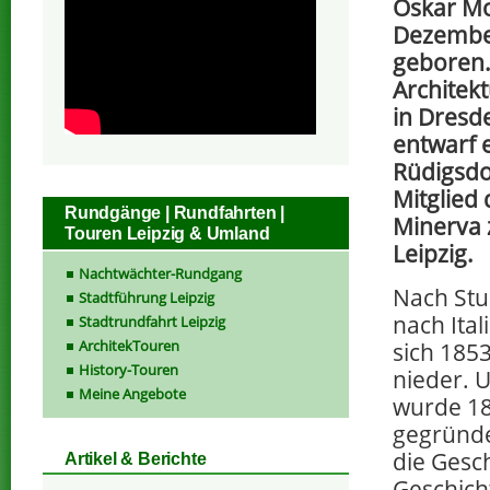
Oskar Mo
Dezember
geboren.
Architek
in Dresd
entwarf e
Rüdigsdo
Mitglied
Rundgänge | Rundfahrten |
Minerva 
Touren Leipzig & Umland
Leipzig.
Nachtwächter-Rundgang
Nach Stu
Stadtführung Leipzig
nach Ital
Stadtrundfahrt Leipzig
ArchitekTouren
sich 1853
History-Touren
nieder. U
Meine Angebote
wurde 1
gegründe
die Gesch
Artikel & Berichte
Geschich