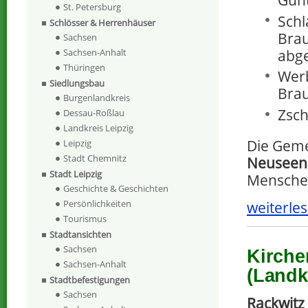
St. Petersburg
Schl
Schlösser & Herrenhäuser
Bra
Sachsen
abge
Sachsen-Anhalt
Thüringen
Werb
Siedlungsbau
Brau
Burgenlandkreis
Zsch
Dessau-Roßlau
Landkreis Leipzig
Die Geme
Leipzig
Stadt Chemnitz
Neuseen
Stadt Leipzig
Mensche
Geschichte & Geschichten
Persönlichkeiten
weiterles
Tourismus
Stadtansichten
Sachsen
Kirche
Sachsen-Anhalt
(Landk
Stadtbefestigungen
Sachsen
Rackwitz