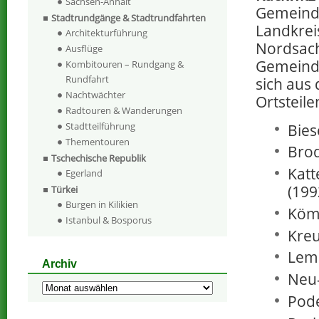
Sachsen-Anhalt
Gemeind
Stadtrundgänge & Stadtrundfahrten
Landkrei
Architekturführung
Nordsach
Ausflüge
Gemeinde
Kombitouren – Rundgang &
Rundfahrt
sich aus
Nachtwächter
Ortsteil
Radtouren & Wanderungen
Stadtteilführung
Bies
Thementouren
Bro
Tschechische Republik
Katt
Egerland
(199
Türkei
Burgen in Kilikien
Kömm
Istanbul & Bosporus
Kre
Lems
Archiv
Neu-
Archiv
Pode