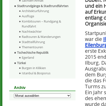
Düben. 
Sachsen-Anhalt
und ein 
Stadtrundgänge & Stadtrundfahrten
auf Erku
Architekturführung
Ausflüge
entlang 
Kombitouren – Rundgang &
Organisi
Rundfahrt
Nachtwächter
Startpun
Radtouren & Wanderungen
war die
I
Stadtteilführung
Eilenbur
Thementouren
erste Exk
Tschechische Republik
2015 end
Egerland
Ilburg. 
Türkei
Ausgrabu
Burgen in Kilikien
Istanbul & Bosporus
dem Burg
die das 
Turms zu
Archiv
Ein Jahr 
Archiv
des ehema
wurde da