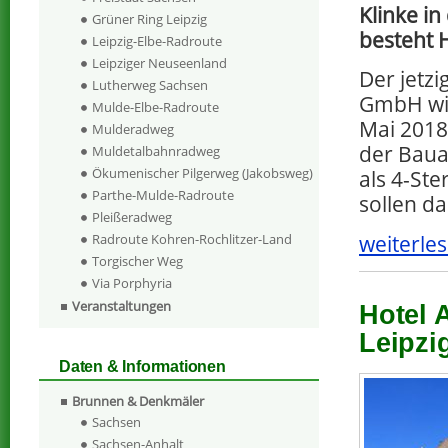
Klinke i
Grüner Ring Leipzig
besteht 
Leipzig-Elbe-Radroute
Leipziger Neuseenland
Der jetz
Lutherweg Sachsen
GmbH wil
Mulde-Elbe-Radroute
Mai 2018 
Mulderadweg
der Bauan
Muldetalbahnradweg
Ökumenischer Pilgerweg (Jakobsweg)
als 4-St
Parthe-Mulde-Radroute
sollen d
Pleißeradweg
weiterles
Radroute Kohren-Rochlitzer-Land
Torgischer Weg
Via Porphyria
Veranstaltungen
Hotel 
Leipzi
Daten & Informationen
Brunnen & Denkmäler
Sachsen
Sachsen-Anhalt