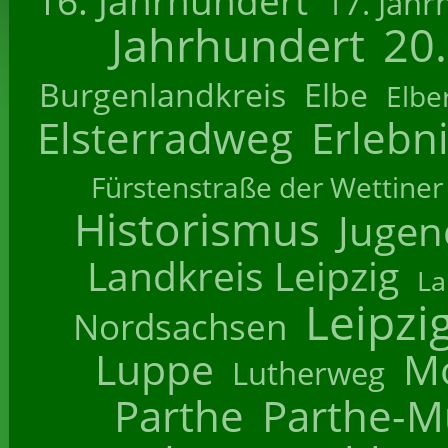
16. Jahrhundert
17. Jahr
Jahrhundert
20
Burgenlandkreis
Elbe
Elbe
Elsterradweg
Erlebn
Fürstenstraße der Wettiner
Historismus
Jugend
Landkreis Leipzig
La
Leipzi
Nordsachsen
Luppe
M
Lutherweg
Parthe
Parthe-M