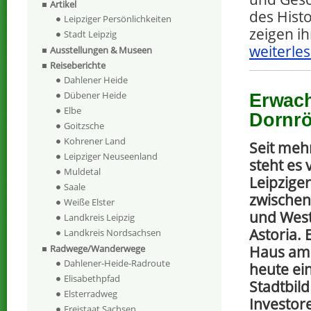
Artikel
des Hist
Leipziger Persönlichkeiten
zeigen i
Stadt Leipzig
weiterles
Ausstellungen & Museen
Reiseberichte
Dahlener Heide
Dübener Heide
Erwach
Elbe
Dornrö
Goitzsche
Kohrener Land
Seit mehr
Leipziger Neuseenland
steht es 
Muldetal
Leipzige
Saale
zwische
Weiße Elster
und West
Landkreis Leipzig
Astoria. 
Landkreis Nordsachsen
Haus am P
Radwege/Wanderwege
Dahlener-Heide-Radroute
heute ei
Elisabethpfad
Stadtbild
Elsterradweg
Investor
Freistaat Sachsen