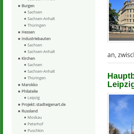
Burgen
Sachsen
Sachsen-Anhalt
Thüringen
Hessen
Industriebauten
Sachsen
Sachsen-Anhalt
an, zwis
Kirchen
Sachsen
Sachsen-Anhalt
Hauptb
Thüringen
Leipzi
Marokko
Philatelie
Leipzig
Projekt: stadteigenart.de
Russland
Moskau
Peterhof
Puschkin