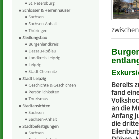
St. Petersburg
Schlösser & Herrenhäuser
Sachsen
Sachsen-Anhalt
zwischen
Thüringen
Siedlungsbau
Burgenlandkreis
Burgen
Dessau-Roßlau
Landkreis Leipzig
entlan
Leipzig
Exkursi
Stadt Chemnitz
Stadt Leipzig
Bereits 
Geschichte & Geschichten
fand ein
Persönlichkeiten
Tourismus
Volkshoc
Stadtansichten
an die Mu
Sachsen
Anfang J
Sachsen-Anhalt
die dritt
Stadtbefestigungen
Eilenbur
Sachsen