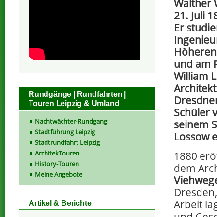
Walther 
21. Juli 
Er studie
Ingenieu
Höheren
und am P
William L
Architekt
Rundgänge | Rundfahrten |
Dresdner
Touren Leipzig & Umland
Schüler 
Nachtwächter-Rundgang
seinem S
Stadtführung Leipzig
Lossow ei
Stadtrundfahrt Leipzig
ArchitekTouren
1880 erö
History-Touren
dem Arc
Meine Angebote
Viehweg
Dresden,
Arbeit la
Artikel & Berichte
und Gesc