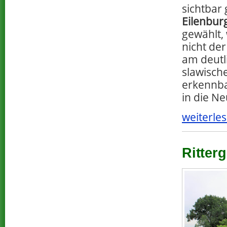
sichtbar
Eilenbur
gewählt,
nicht der
am deutl
slawisch
erkennba
in die Ne
weiterles
Ritterg