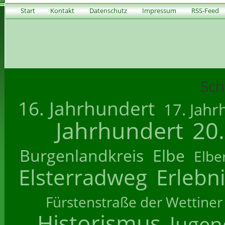
Start
Kontakt
Datenschutz
Impressum
RSS-Feed
Sch
16. Jahrhundert
17. Jahr
Jahrhundert
20
Burgenlandkreis
Elbe
Elbe
Elsterradweg
Erlebn
Fürstenstraße der Wettiner
Historismus
Jugend