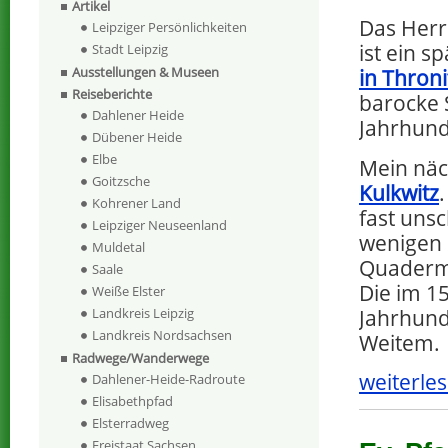
Artikel
Das Her
Leipziger Persönlichkeiten
ist ein s
Stadt Leipzig
Ausstellungen & Museen
in Throni
Reiseberichte
barocke 
Dahlener Heide
Jahrhund
Dübener Heide
Elbe
Mein näc
Goitzsche
Kulkwitz
Kohrener Land
fast uns
Leipziger Neuseenland
wenigen 
Muldetal
Quaderm
Saale
Die im 1
Weiße Elster
Jahrhund
Landkreis Leipzig
Landkreis Nordsachsen
Weitem.
Radwege/Wanderwege
weiterles
Dahlener-Heide-Radroute
Elisabethpfad
Elsterradweg
Freistaat Sachsen