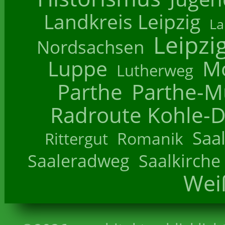
Landkreis Leipzig
La
Leipzi
Nordsachsen
Luppe
M
Lutherweg
Parthe
Parthe-M
Radroute Kohle-D
Saa
Romanik
Rittergut
Saaleradweg
Saalkirche
Wei