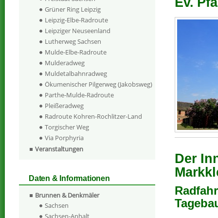
Ev. Pf
Grüner Ring Leipzig
Leipzig-Elbe-Radroute
Leipziger Neuseenland
Lutherweg Sachsen
Mulde-Elbe-Radroute
Mulderadweg
Muldetalbahnradweg
Ökumenischer Pilgerweg (Jakobsweg)
Parthe-Mulde-Radroute
Pleißeradweg
Radroute Kohren-Rochlitzer-Land
Torgischer Weg
Via Porphyria
Veranstaltungen
Der In
Markkl
Daten & Informationen
Radfahr
Brunnen & Denkmäler
Tagebau
Sachsen
Sachsen-Anhalt