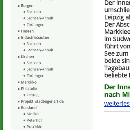
Der Inne
Burgen
umschlie
Sachsen
Leipzig 
Sachsen-Anhalt
Der Absc
Thüringen
Markklee
Hessen
Industriebauten
im Südwe
Sachsen
führt v
Sachsen-Anhalt
See zum 
Kirchen
beide sin
Sachsen
Tagebaur
Sachsen-Anhalt
beliebte
Thüringen
Marokko
Der Inn
Philatelie
nach Mil
Leipzig
Projekt: stadteigenart.de
weiterles
Russland
Moskau
Peterhof
Puschkin