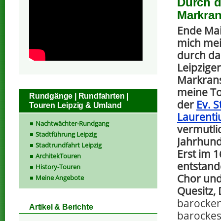
Durch d
Markran
Ende Mai
mich mei
durch da
Leipzige
Markrans
meine To
Rundgänge | Rundfahrten |
der
Ev. S
Touren Leipzig & Umland
Laurenti
Nachtwächter-Rundgang
vermutlic
Stadtführung Leipzig
Jahrhund
Stadtrundfahrt Leipzig
Erst im 
ArchitekTouren
entstand
History-Touren
Chor und
Meine Angebote
Quesitz,
barocke
Artikel & Berichte
barocke