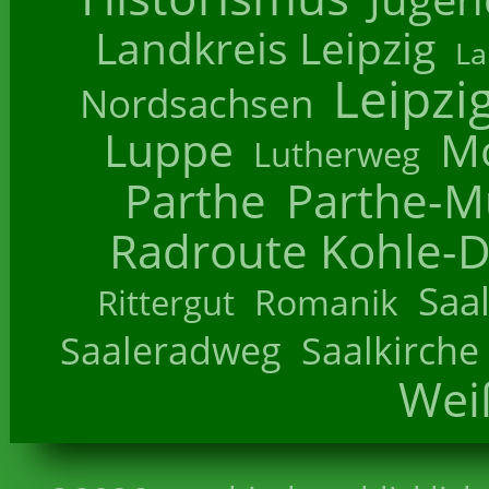
Landkreis Leipzig
La
Leipzi
Nordsachsen
Luppe
M
Lutherweg
Parthe
Parthe-M
Radroute Kohle-D
Saa
Romanik
Rittergut
Saaleradweg
Saalkirche
Wei