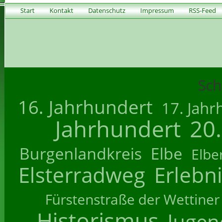
Start
Kontakt
Datenschutz
Impressum
RSS-Feed
Sch
16. Jahrhundert
17. Jahr
Jahrhundert
20
Burgenlandkreis
Elbe
Elbe
Elsterradweg
Erlebn
Fürstenstraße der Wettiner
Historismus
Jugend