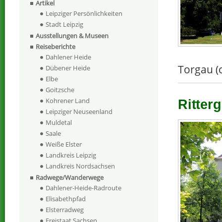
Artikel
Leipziger Persönlichkeiten
Stadt Leipzig
Ausstellungen & Museen
Reiseberichte
Dahlener Heide
Torgau (
Dübener Heide
Elbe
Goitzsche
Kohrener Land
Ritterg
Leipziger Neuseenland
Muldetal
Saale
Weiße Elster
Landkreis Leipzig
Landkreis Nordsachsen
Radwege/Wanderwege
Dahlener-Heide-Radroute
Elisabethpfad
Elsterradweg
Freistaat Sachsen