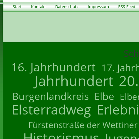
Start
Kontakt
Datenschutz
Impressum
RSS-Feed
Sch
16. Jahrhundert
17. Jahr
Jahrhundert
20
Burgenlandkreis
Elbe
Elbe
Elsterradweg
Erlebn
Fürstenstraße der Wettiner
Historismus
Jugend