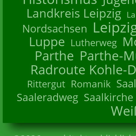
Landkreis Leipzig
La
Leipzi
Nordsachsen
Luppe
M
Lutherweg
Parthe
Parthe-M
Radroute Kohle-D
Saa
Romanik
Rittergut
Saaleradweg
Saalkirche
Wei