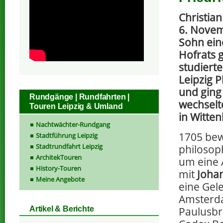
Christia
6. Novem
Sohn ein
Hofrats 
studierte
Leipzig P
und ging
Rundgänge | Rundfahrten |
wechselt
Touren Leipzig & Umland
in Witten
Nachtwächter-Rundgang
1705 bew
Stadtführung Leipzig
Stadtrundfahrt Leipzig
philosoph
ArchitekTouren
um eine 
History-Touren
mit
Joha
Meine Angebote
eine Gele
Amsterda
Paulusbr
Artikel & Berichte