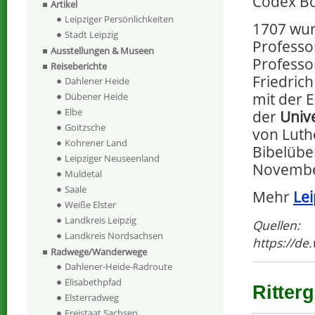
Codex Bo
Artikel
Leipziger Persönlichkeiten
1707 wur
Stadt Leipzig
Professo
Ausstellungen & Museen
Professo
Reiseberichte
Friedric
Dahlener Heide
mit der 
Dübener Heide
Elbe
der
Unive
Goitzsche
von Luthe
Kohrener Land
Bibelübe
Leipziger Neuseenland
November
Muldetal
Saale
Mehr
Lei
Weiße Elster
Landkreis Leipzig
Quellen:
Landkreis Nordsachsen
https://de
Radwege/Wanderwege
Dahlener-Heide-Radroute
Elisabethpfad
Ritter
Elsterradweg
Freistaat Sachsen