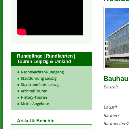
Rundgänge | Rundfahrten |
Touren Leipzig & Umland
Nachtwächter-Rundgang
Bauhau
Stadtführung Leipzig
Stadtrundfahrt Leipzig
Bauzeit
ArchitekTouren
History-Touren
Meine Angebote
Baustil
Bauherr
Artikel & Berichte
Baumeister/A