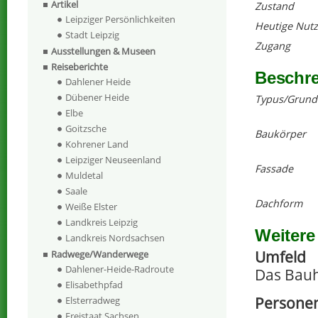
Artikel
Zustand
Leipziger Persönlichkeiten
Heutige Nut
Stadt Leipzig
Zugang
Ausstellungen & Museen
Reiseberichte
Beschr
Dahlener Heide
Dübener Heide
Typus/Grund
Elbe
Goitzsche
Baukörper
Kohrener Land
Leipziger Neuseenland
Fassade
Muldetal
Saale
Dachform
Weiße Elster
Landkreis Leipzig
Weitere
Landkreis Nordsachsen
Umfeld
Radwege/Wanderwege
Dahlener-Heide-Radroute
Das Bauh
Elisabethpfad
Personen
Elsterradweg
Freistaat Sachsen