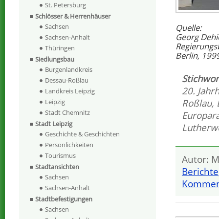
St. Petersburg
Schlösser & Herrenhäuser
Sachsen
Quelle:
Georg Dehi
Sachsen-Anhalt
Regierungs
Thüringen
Berlin, 199
Siedlungsbau
Burgenlandkreis
Stichwor
Dessau-Roßlau
20. Jahr
Landkreis Leipzig
Roßlau
,
Leipzig
Stadt Chemnitz
Europar
Stadt Leipzig
Lutherw
Geschichte & Geschichten
Persönlichkeiten
Tourismus
Autor: M
Stadtansichten
Berichte
Sachsen
Komment
Sachsen-Anhalt
Stadtbefestigungen
Sachsen