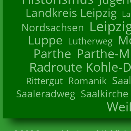
Landkreis Leipzig
La
Leipzi
Nordsachsen
Luppe
M
Lutherweg
Parthe
Parthe-M
Radroute Kohle-D
Saa
Romanik
Rittergut
Saaleradweg
Saalkirche
Wei