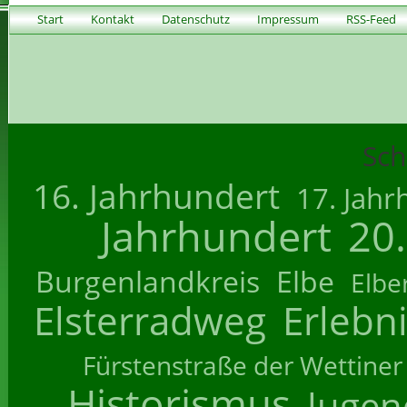
Start
Kontakt
Datenschutz
Impressum
RSS-Feed
Sch
16. Jahrhundert
17. Jahr
Jahrhundert
20
Burgenlandkreis
Elbe
Elbe
Elsterradweg
Erlebn
Fürstenstraße der Wettiner
Historismus
Jugend