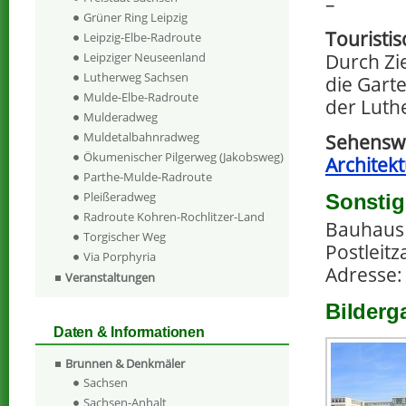
–
Grüner Ring Leipzig
Touristi
Leipzig-Elbe-Radroute
Durch Zi
Leipziger Neuseenland
Lutherweg Sachsen
die Gart
Mulde-Elbe-Radroute
der Luth
Mulderadweg
Muldetalbahnradweg
Sehenswe
Ökumenischer Pilgerweg (Jakobsweg)
Architek
Parthe-Mulde-Radroute
Pleißeradweg
Sonstig
Radroute Kohren-Rochlitzer-Land
Bauhaus 
Torgischer Weg
Postleitz
Via Porphyria
Adresse:
Veranstaltungen
Bilderg
Daten & Informationen
Brunnen & Denkmäler
Sachsen
Sachsen-Anhalt