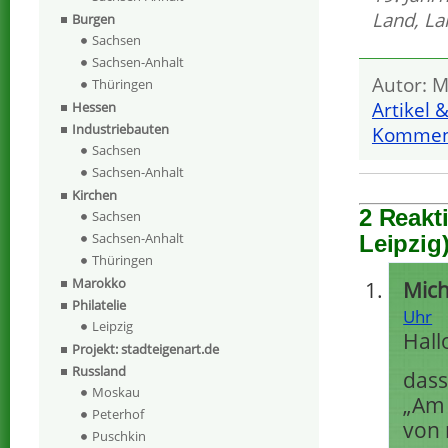
Land
,
La
Burgen
Sachsen
Sachsen-Anhalt
Autor: M
Thüringen
Artikel 
Hessen
Industriebauten
Komment
Sachsen
Sachsen-Anhalt
Kirchen
2 Reakt
Sachsen
Sachsen-Anhalt
Leipzig
Thüringen
Marokko
Mich
Philatelie
Uhr
Leipzig
Hall
Projekt: stadteigenart.de
Russland
dass
Moskau
„Am 
Peterhof
von 
Puschkin