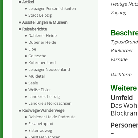
Artikel
Heutige Nut
Leipziger Persönlichkeiten
Zugang
Stadt Leipzig
Ausstellungen & Museen
Reiseberichte
Beschr
Dahlener Heide
Typus/Grund
Dübener Heide
Elbe
Baukörper
Goitzsche
Fassade
Kohrener Land
Leipziger Neuseenland
Dachform
Muldetal
Saale
Weitere
Weiße Elster
Umfeld
Landkreis Leipzig
Landkreis Nordsachsen
Das Wohn
Radwege/Wanderwege
Blockran
Dahlener-Heide-Radroute
Personen
Elisabethpfad
Elsterradweg
–
Freistaat Sachsen