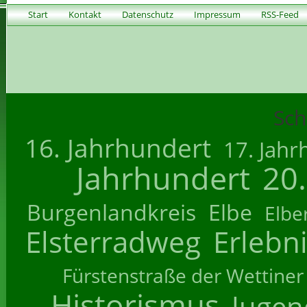
Start
Kontakt
Datenschutz
Impressum
RSS-Feed
Sch
16. Jahrhundert
17. Jahr
Jahrhundert
20
Burgenlandkreis
Elbe
Elbe
Elsterradweg
Erlebn
Fürstenstraße der Wettiner
Historismus
Jugend