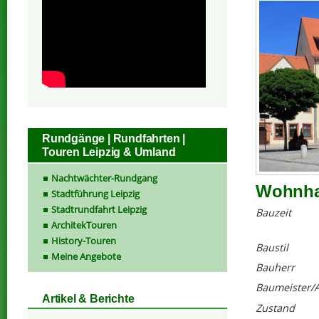
Rundgänge | Rundfahrten |
Touren Leipzig & Umland
Nachtwächter-Rundgang
Wohnhau
Stadtführung Leipzig
Stadtrundfahrt Leipzig
Bauzeit
ArchitekTouren
History-Touren
Baustil
Meine Angebote
Bauherr
Baumeister/A
Artikel & Berichte
Zustand