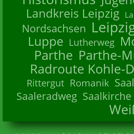
Landkreis Leipzig
La
Leipzi
Nordsachsen
Luppe
M
Lutherweg
Parthe
Parthe-M
Radroute Kohle-D
Saa
Romanik
Rittergut
Saaleradweg
Saalkirche
Wei