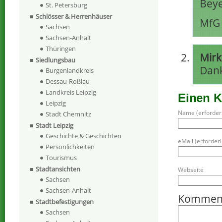
Beye
St. Petersburg
Schlösser & Herrenhäuser
MfG
Sachsen
Sachsen-Anhalt
Thüringen
Mirk
Siedlungsbau
Dank
Burgenlandkreis
Dessau-Roßlau
Landkreis Leipzig
Einen 
Leipzig
Name (erforderl
Stadt Chemnitz
Stadt Leipzig
Geschichte & Geschichten
eMail (erforderli
Persönlichkeiten
Tourismus
Stadtansichten
Webseite
Sachsen
Sachsen-Anhalt
Kommen
Stadtbefestigungen
Sachsen