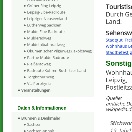
Touristi
Grüner Ring Leipzig
Leipzig-Elbe-Radroute
Durch Ge
Leipziger Neuseenland
Land.
Lutherweg Sachsen
Sehenswe
Mulde-Elbe-Radroute
Mulderadweg
Stadtgut
,
Fre
Muldetalbahnradweg
Wohnhaus Lei
Ökumenischer Pilgerweg (Jakobsweg)
Stadtbefesti
Parthe-Mulde-Radroute
Sonstig
Pleißeradweg
Radroute Kohren-Rochlitzer-Land
Wohnhaus
Torgischer Weg
Leipzig,
Via Porphyria
Postleitz
Veranstaltungen
Quelle:
amtliche D
Daten & Informationen
wikipedia.d
Brunnen & Denkmäler
Stichwor
Sachsen
19. Jahr
Sachsen-Anhalt