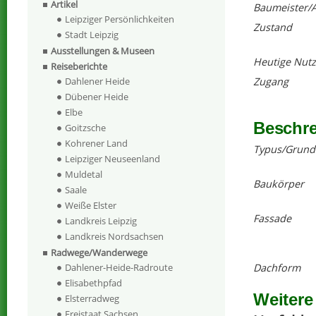
Artikel
Baumeister/A
Leipziger Persönlichkeiten
Zustand
Stadt Leipzig
Ausstellungen & Museen
Heutige Nut
Reiseberichte
Dahlener Heide
Zugang
Dübener Heide
Elbe
Beschr
Goitzsche
Kohrener Land
Typus/Grund
Leipziger Neuseenland
Muldetal
Baukörper
Saale
Weiße Elster
Fassade
Landkreis Leipzig
Landkreis Nordsachsen
Radwege/Wanderwege
Dachform
Dahlener-Heide-Radroute
Elisabethpfad
Weitere
Elsterradweg
Freistaat Sachsen