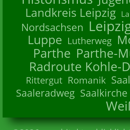
Landkreis Leipzig
La
Leipzi
Nordsachsen
Luppe
M
Lutherweg
Parthe
Parthe-M
Radroute Kohle-D
Saa
Romanik
Rittergut
Saaleradweg
Saalkirche
Wei