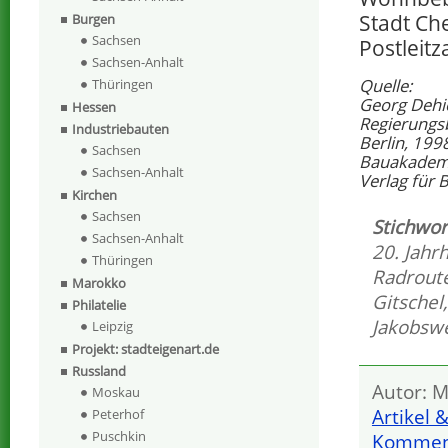
Stadt Ch
Burgen
Sachsen
Postleit
Sachsen-Anhalt
Quelle:
Thüringen
Georg Dehi
Hessen
Regierungs
Industriebauten
Berlin, 199
Sachsen
Bauakademi
Sachsen-Anhalt
Verlag für 
Kirchen
Sachsen
Stichwor
Sachsen-Anhalt
20. Jahr
Thüringen
Radrout
Marokko
Gitschel
Philatelie
Jakobsw
Leipzig
Projekt: stadteigenart.de
Russland
Autor: M
Moskau
Artikel 
Peterhof
Puschkin
Komment