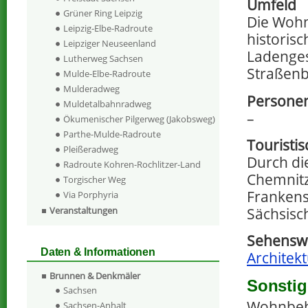
Umfeld
Grüner Ring Leipzig
Die Wohn
Leipzig-Elbe-Radroute
historis
Leipziger Neuseenland
Ladenges
Lutherweg Sachsen
Straßen
Mulde-Elbe-Radroute
Mulderadweg
Personen
Muldetalbahnradweg
–
Ökumenischer Pilgerweg (Jakobsweg)
Parthe-Mulde-Radroute
Touristi
Pleißeradweg
Durch di
Radroute Kohren-Rochlitzer-Land
Chemnitz
Torgischer Weg
Frankens
Via Porphyria
Sächsisc
Veranstaltungen
Sehenswe
Daten & Informationen
Architek
Brunnen & Denkmäler
Sonstig
Sachsen
Wohnbeba
Sachsen-Anhalt