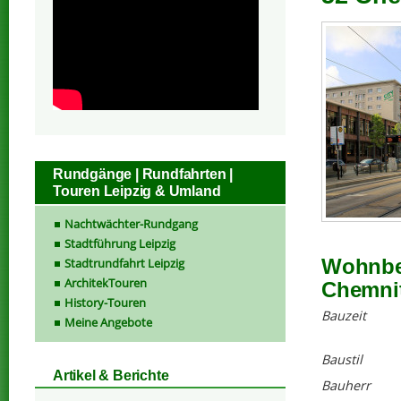
Rundgänge | Rundfahrten |
Touren Leipzig & Umland
Nachtwächter-Rundgang
Stadtführung Leipzig
Wohnbeb
Stadtrundfahrt Leipzig
ArchitekTouren
Chemni
History-Touren
Bauzeit
Meine Angebote
Baustil
Artikel & Berichte
Bauherr