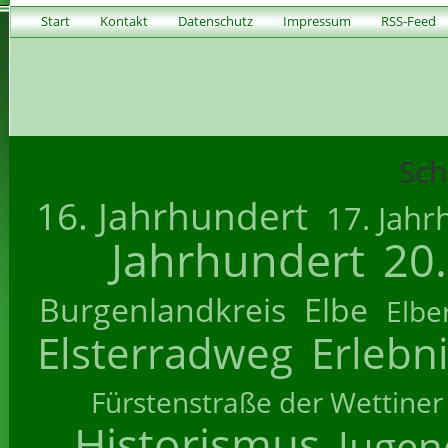
Start
Kontakt
Datenschutz
Impressum
RSS-Feed
Sch
16. Jahrhundert
17. Jahr
Jahrhundert
20
Burgenlandkreis
Elbe
Elbe
Elsterradweg
Erlebn
Fürstenstraße der Wettiner
Historismus
Jugend