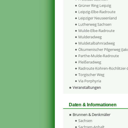
Grüner Ring Leipzig
Leipzig-Elbe-Radroute
Leipziger Neuseenland
Lutherweg Sachsen
Mulde-Elbe-Radroute
Mulderadweg
Muldetalbahnradweg
Ökumenischer Pilgerweg (Ja
Parthe-Mulde-Radroute
Pleißeradweg
Radroute Kohren-Rochlitzer
Torgischer Weg
Via Porphyria
Veranstaltungen
Daten & Informationen
Brunnen & Denkmäler
Sachsen
Sachsen-Anhalt