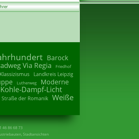
ührer
Jahrhundert
Barock
radweg Via Regia
Friedhof
Klassizismus
Landkreis Leipzig
uppe
Moderne
Lutherweg
 Kohle-Dampf-Licht
Weiße
Straße der Romanik
41 46 86 68 73
striebauten, Stadtansichten