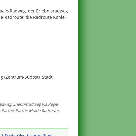
-Saale-Radweg, der Erlebnisradweg
be-Radroute, die Radroute Kohle-
g (Zentrum-Südost), Stadt
radweg
,
Erlebnisradweg Via Regia
,
,
Parthe
,
Parthe-Mulde-Radroute
,
 & Denkmäler
,
Sachsen
,
Stadt