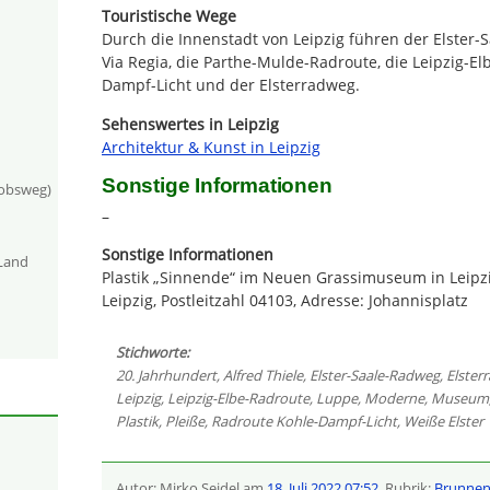
Touristische Wege
Durch die Innenstadt von Leipzig führen der Elster
Via Regia, die Parthe-Mulde-Radroute, die Leipzig-El
Dampf-Licht und der Elsterradweg.
Sehenswertes in Leipzig
Architektur & Kunst in Leipzig
Sonstige Informationen
kobsweg)
–
Sonstige Informationen
-Land
Plastik „Sinnende“ im Neuen Grassimuseum in Leipzi
Leipzig, Postleitzahl 04103, Adresse: Johannisplatz
Stichworte:
20. Jahrhundert
,
Alfred Thiele
,
Elster-Saale-Radweg
,
Elster
Leipzig
,
Leipzig-Elbe-Radroute
,
Luppe
,
Moderne
,
Museum
Plastik
,
Pleiße
,
Radroute Kohle-Dampf-Licht
,
Weiße Elster
Autor: Mirko Seidel am
18. Juli 2022 07:52
, Rubrik:
Brunnen