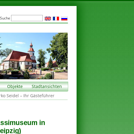
Suche
Objekte
Stadtansichten
rko Seidel – Ihr Gästeführer
assimuseum in
eipzig)