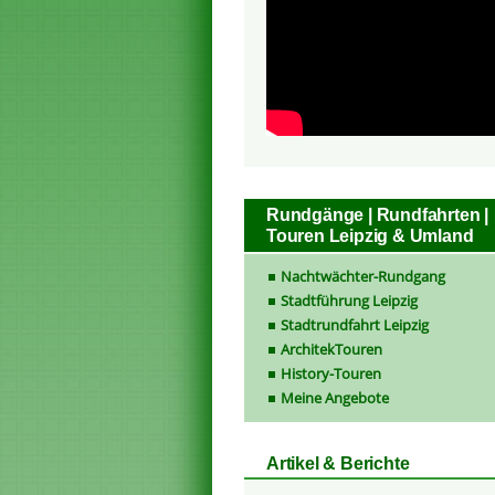
Rundgänge | Rundfahrten |
Touren Leipzig & Umland
Nachtwächter-Rundgang
Stadtführung Leipzig
Stadtrundfahrt Leipzig
ArchitekTouren
History-Touren
Meine Angebote
Artikel & Berichte