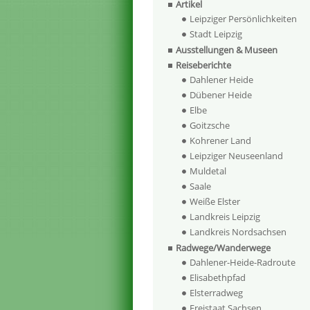
Artikel
Leipziger Persönlichkeiten
Stadt Leipzig
Ausstellungen & Museen
Reiseberichte
Dahlener Heide
Dübener Heide
Elbe
Goitzsche
Kohrener Land
Leipziger Neuseenland
Muldetal
Saale
Weiße Elster
Landkreis Leipzig
Landkreis Nordsachsen
Radwege/Wanderwege
Dahlener-Heide-Radroute
Elisabethpfad
Elsterradweg
Freistaat Sachsen