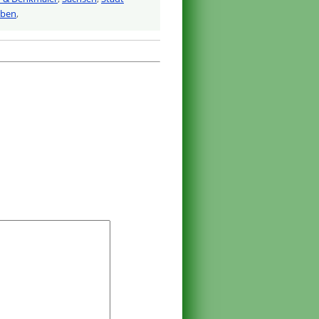
iben
,