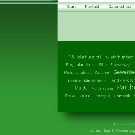
Start
Kontakt
Datenschutz
16. Jahrhundert
17. Jahrhundert
Burgenlandkreis
Elbe
Elberadweg
Gewerbe
Fürstenstraße der Wettiner
Landkreis N
Landkreis Mittelsachsen
Parth
Mulde
Mulderadweg
Renaissance
Rittergut
Romanik
©2026 – archi
Touren, Tipps & Wanderunge