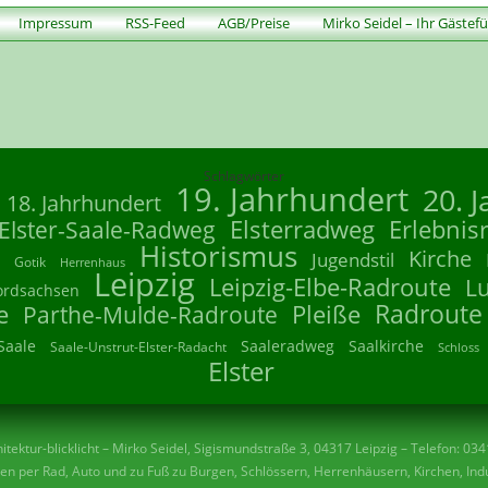
Impressum
RSS-Feed
AGB/Preise
Mirko Seidel – Ihr Gästef
Schlagwörter
19. Jahrhundert
20. 
18. Jahrhundert
Elsterradweg
Erlebnis
Elster-Saale-Radweg
Historismus
Kirche
Jugendstil
Gotik
Herrenhaus
Leipzig
Leipzig-Elbe-Radroute
L
ordsachsen
Radroute
e
Parthe-Mulde-Radroute
Pleiße
Saale
Saaleradweg
Saalkirche
Saale-Unstrut-Elster-Radacht
Schloss
Elster
tektur-blicklicht – Mirko Seidel, Sigismundstraße 3, 04317 Leipzig – Telefon: 03
n per Rad, Auto und zu Fuß zu Burgen, Schlössern, Herrenhäusern, Kirchen, Indu