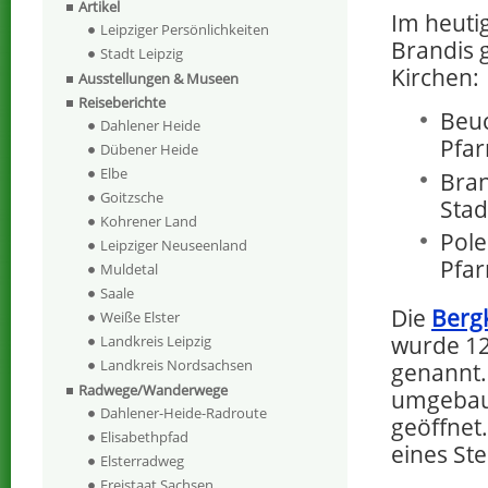
Artikel
Im heuti
Leipziger Persönlichkeiten
Brandis g
Stadt Leipzig
Kirchen:
Ausstellungen & Museen
Reiseberichte
Beuc
Dahlener Heide
Pfar
Dübener Heide
Elbe
Bran
Goitzsche
Stad
Kohrener Land
Pole
Leipziger Neuseenland
Pfar
Muldetal
Saale
Die
Berg
Weiße Elster
wurde 12
Landkreis Leipzig
Landkreis Nordsachsen
genannt.
Radwege/Wanderwege
umgebaut
Dahlener-Heide-Radroute
geöffnet
Elisabethpfad
eines St
Elsterradweg
Freistaat Sachsen