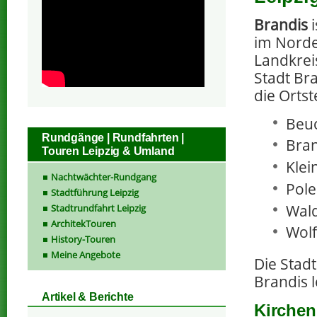
Brandis
i
im Nord
Landkreis
Stadt Br
die Ortst
Beu
Rundgänge | Rundfahrten |
Bran
Touren Leipzig & Umland
Klei
Nachtwächter-Rundgang
Pole
Stadtführung Leipzig
Wald
Stadtrundfahrt Leipzig
ArchitekTouren
Wolf
History-Touren
Meine Angebote
Die Stadt
Brandis 
Artikel & Berichte
Kirchen