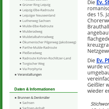
Die
Ev. S
Grüner Ring Leipzig
romanisc
Leipzig-Elbe-Radroute
des 15. 
Leipziger Neuseenland
Chorerwe
Lutherweg Sachsen
Brauthall
Mulde-Elbe-Radroute
angebaut.
Mulderadweg
Muldetalbahnradweg
flachgede
Ökumenischer Pilgerweg (Jakobsweg)
kreuzgra
Parthe-Mulde-Radroute
Netzgew
Pleißeradweg
Radroute Kohren-Rochlitzer-Land
Die
Ev. P
Torgischer Weg
wurde vo
Via Porphyria
umgebaut
Veranstaltungen
vereinfa
Geißler w
Daten & Informationen
wieder e
Brunnen & Denkmäler
Sachsen
Stichwor
Sachsen-Anhalt