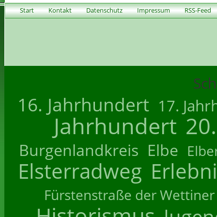
Start
Kontakt
Datenschutz
Impressum
RSS-Feed
Sch
16. Jahrhundert
17. Jahr
Jahrhundert
20
Burgenlandkreis
Elbe
Elbe
Elsterradweg
Erlebn
Fürstenstraße der Wettiner
Historismus
Jugend