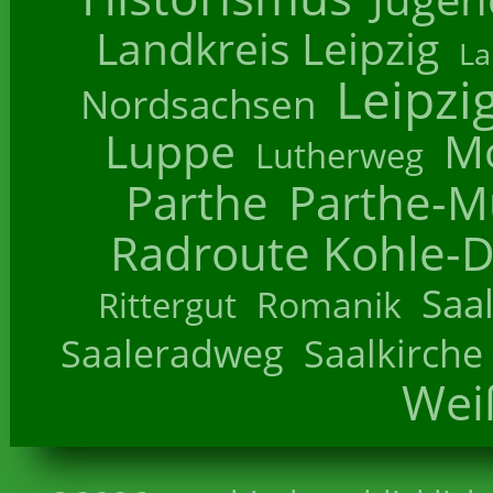
Landkreis Leipzig
La
Leipzi
Nordsachsen
Luppe
M
Lutherweg
Parthe
Parthe-M
Radroute Kohle-D
Saa
Romanik
Rittergut
Saaleradweg
Saalkirche
Wei