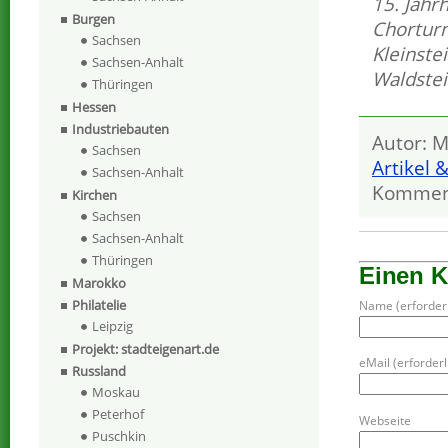
15. Jahr
Burgen
Chortur
Sachsen
Kleinste
Sachsen-Anhalt
Waldste
Thüringen
Hessen
Industriebauten
Autor: M
Sachsen
Artikel 
Sachsen-Anhalt
Kommen
Kirchen
Sachsen
Sachsen-Anhalt
Thüringen
Einen 
Marokko
Philatelie
Name (erforderl
Leipzig
Projekt: stadteigenart.de
eMail (erforderli
Russland
Moskau
Peterhof
Webseite
Puschkin