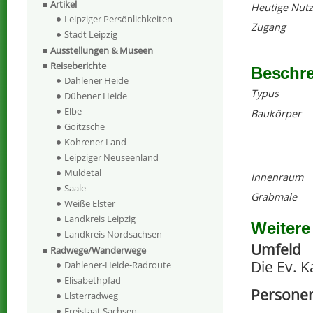
Artikel
Heutige Nut
Leipziger Persönlichkeiten
Zugang
Stadt Leipzig
Ausstellungen & Museen
Reiseberichte
Beschr
Dahlener Heide
Typus
Dübener Heide
Elbe
Baukörper
Goitzsche
Kohrener Land
Leipziger Neuseenland
Muldetal
Innenraum
Saale
Grabmale
Weiße Elster
Landkreis Leipzig
Weitere
Landkreis Nordsachsen
Umfeld
Radwege/Wanderwege
Die Ev. K
Dahlener-Heide-Radroute
Elisabethpfad
Persone
Elsterradweg
–
Freistaat Sachsen