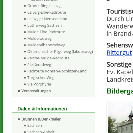
Grüner Ring Leipzig
Touristi
Leipzig-Elbe-Radroute
Durch Li
Leipziger Neuseenland
Wanderwe
Lutherweg Sachsen
Mulde-Elbe-Radroute
in Brand-
Mulderadweg
Sehenswe
Muldetalbahnradweg
Rittergut
Ökumenischer Pilgerweg (Jakobsweg)
Parthe-Mulde-Radroute
Sonstige
Pleißeradweg
Ev. Kapel
Radroute Kohren-Rochlitzer-Land
Torgischer Weg
Landkreis
Via Porphyria
Bilderg
Veranstaltungen
Daten & Informationen
Brunnen & Denkmäler
Sachsen
Sachsen-Anhalt