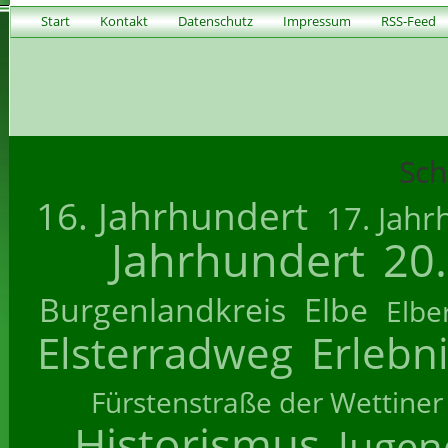
Start
Kontakt
Datenschutz
Impressum
RSS-Feed
Sch
16. Jahrhundert
17. Jahr
Jahrhundert
20
Burgenlandkreis
Elbe
Elbe
Elsterradweg
Erlebn
Fürstenstraße der Wettiner
Historismus
Jugend