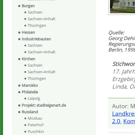
Burgen
Sachsen
Sachsen-Anhalt
Thüringen
Quelle:
Hessen
Georg Dehi
Industriebauten
Regierungs
Sachsen
Berlin, 199
Sachsen-Anhalt
Kirchen
Stichwor
Sachsen
17. Jahr
Sachsen-Anhalt
Erzgebir
Thüringen
Linda
,
O
Marokko
Philatelie
Leipzig
Autor: M
Projekt: stadteigenart.de
Russland
Landkrei
Moskau
2.0
,
Kom
Peterhof
Puschkin