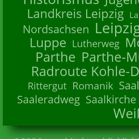
Landkreis Leipzig
La
Leipzi
Nordsachsen
Luppe
M
Lutherweg
Parthe
Parthe-M
Radroute Kohle-D
Saa
Romanik
Rittergut
Saaleradweg
Saalkirche
Wei