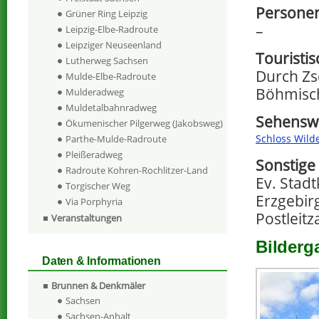
Persone
Grüner Ring Leipzig
–
Leipzig-Elbe-Radroute
Leipziger Neuseenland
Touristi
Lutherweg Sachsen
Durch Zs
Mulde-Elbe-Radroute
Böhmisch
Mulderadweg
Muldetalbahnradweg
Sehenswe
Ökumenischer Pilgerweg (Jakobsweg)
Schloss Wild
Parthe-Mulde-Radroute
Pleißeradweg
Sonstige
Radroute Kohren-Rochlitzer-Land
Ev. Stadt
Torgischer Weg
Erzgebirg
Via Porphyria
Postleitz
Veranstaltungen
Bilderg
Daten & Informationen
Brunnen & Denkmäler
Sachsen
Sachsen-Anhalt