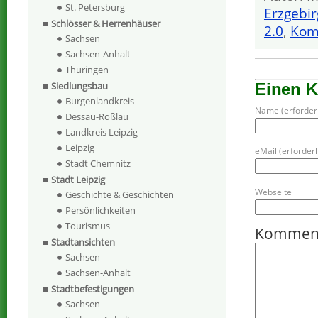
St. Petersburg
Erzgebir
Schlösser & Herrenhäuser
2.0
,
Kom
Sachsen
Sachsen-Anhalt
Thüringen
Siedlungsbau
Einen 
Burgenlandkreis
Name (erforderl
Dessau-Roßlau
Landkreis Leipzig
Leipzig
eMail (erforderli
Stadt Chemnitz
Stadt Leipzig
Webseite
Geschichte & Geschichten
Persönlichkeiten
Tourismus
Kommen
Stadtansichten
Sachsen
Sachsen-Anhalt
Stadtbefestigungen
Sachsen