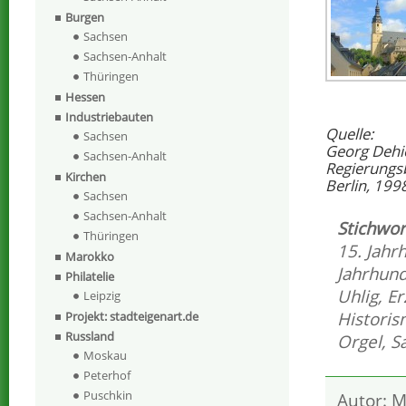
Burgen
Sachsen
Sachsen-Anhalt
Thüringen
Hessen
Industriebauten
Quelle:
Sachsen
Georg Dehi
Sachsen-Anhalt
Regierungs
Kirchen
Berlin, 199
Sachsen
Sachsen-Anhalt
Stichwor
Thüringen
15. Jahr
Marokko
Jahrhund
Philatelie
Uhlig
,
Er
Leipzig
Histori
Projekt: stadteigenart.de
Russland
Orgel
,
S
Moskau
Peterhof
Puschkin
Autor: M