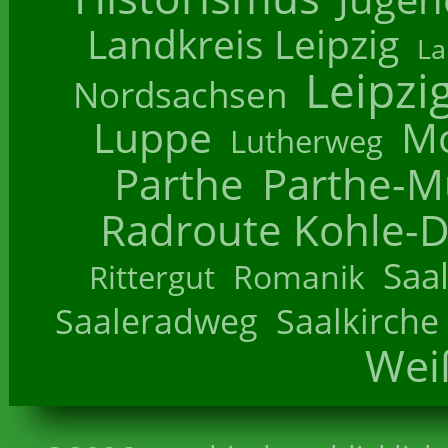
Landkreis Leipzig
La
Leipzi
Nordsachsen
Luppe
M
Lutherweg
Parthe
Parthe-M
Radroute Kohle-D
Saa
Romanik
Rittergut
Saaleradweg
Saalkirche
Wei