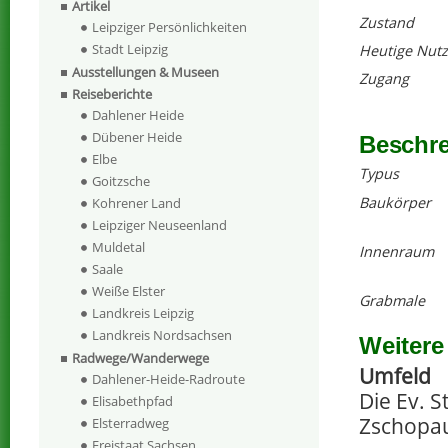
Artikel
Zustand
Leipziger Persönlichkeiten
Stadt Leipzig
Heutige Nut
Ausstellungen & Museen
Zugang
Reiseberichte
Dahlener Heide
Dübener Heide
Beschr
Elbe
Typus
Goitzsche
Baukörper
Kohrener Land
Leipziger Neuseenland
Muldetal
Innenraum
Saale
Weiße Elster
Grabmale
Landkreis Leipzig
Landkreis Nordsachsen
Weitere
Radwege/Wanderwege
Umfeld
Dahlener-Heide-Radroute
Die Ev. S
Elisabethpfad
Zschopa
Elsterradweg
Freistaat Sachsen