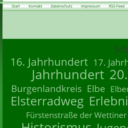
Start
Kontakt
Datenschutz
Impressum
RSS-Feed
Sch
16. Jahrhundert
17. Jahr
Jahrhundert
20
Burgenlandkreis
Elbe
Elbe
Elsterradweg
Erlebn
Fürstenstraße der Wettiner
Historismus
Jugend