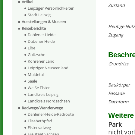
Artikel
Zustand
Leipziger Persönlichkeiten
Stadt Leipzig
Ausstellungen & Museen
Heutige Nut
Reiseberichte
Dahlener Heide
Zugang
Dübener Heide
Elbe
Beschr
Goitzsche
Kohrener Land
Grundriss
Leipziger Neuseenland
Muldetal
Saale
Baukörper
Weiße Elster
Fassade
Landkreis Leipzig
Landkreis Nordsachsen
Dachform
Radwege/Wanderwege
Weitere
Dahlener-Heide-Radroute
Elisabethpfad
Park
Elsterradweg
nicht vo
Freistaat Sachsen