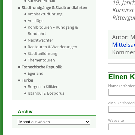
Sachsen-Anhalt
19. Jahr
Stadtrundgänge & Stadtrundfahrten
Kurfürst
Architekturführung
Rittergu
Ausflüge
Kombitouren – Rundgang &
Rundfahrt
Autor: M
Nachtwächter
Mittels
Radtouren & Wanderungen
Kommen
Stadtteilführung
Thementouren
Tschechische Republik
Egerland
Einen 
Türkei
Name (erforderl
Burgen in Kilikien
Istanbul & Bosporus
eMail (erforderli
Archiv
Webseite
Archiv