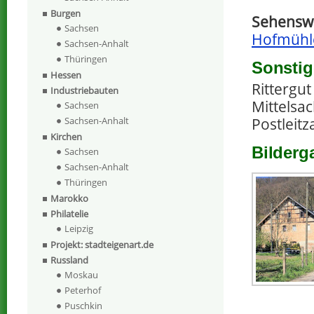
Burgen
Sehenswe
Sachsen
Hofmühl
Sachsen-Anhalt
Thüringen
Sonstig
Hessen
Rittergu
Industriebauten
Mittelsa
Sachsen
Sachsen-Anhalt
Postleitz
Kirchen
Bilderg
Sachsen
Sachsen-Anhalt
Thüringen
Marokko
Philatelie
Leipzig
Projekt: stadteigenart.de
Russland
Moskau
Peterhof
Puschkin