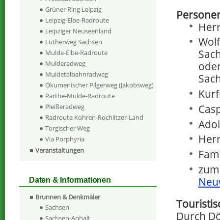
Grüner Ring Leipzig
Personen
Leipzig-Elbe-Radroute
Herr
Leipziger Neuseenland
Wolf
Lutherweg Sachsen
Sach
Mulde-Elbe-Radroute
Mulderadweg
oder
Muldetalbahnradweg
Sach
Ökumenischer Pilgerweg (Jakobsweg)
Kurf
Parthe-Mulde-Radroute
Casp
Pleißeradweg
Radroute Kohren-Rochlitzer-Land
Adol
Torgischer Weg
Herr
Via Porphyria
Veranstaltungen
Fami
zum
Neu
Daten & Informationen
Brunnen & Denkmäler
Touristi
Sachsen
Durch Dö
Sachsen-Anhalt