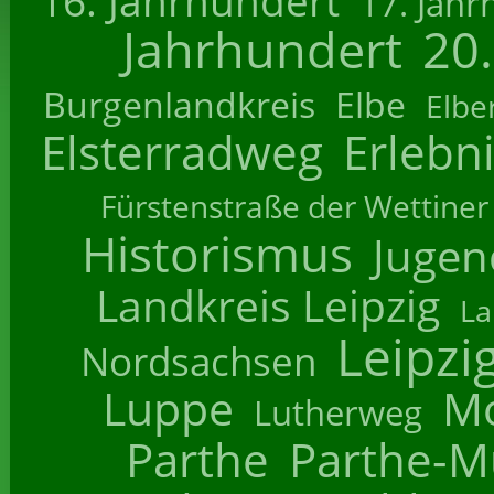
16. Jahrhundert
17. Jahr
Jahrhundert
20
Burgenlandkreis
Elbe
Elbe
Elsterradweg
Erlebn
Fürstenstraße der Wettiner
Historismus
Jugend
Landkreis Leipzig
La
Leipzi
Nordsachsen
Luppe
M
Lutherweg
Parthe
Parthe-M