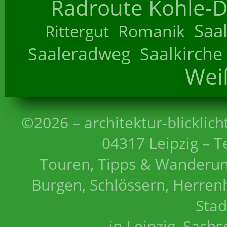
Radroute Kohle-D
Saa
Romanik
Rittergut
Saaleradweg
Saalkirche
Wei
©2026 – architektur-blicklich
04317 Leipzig – T
Touren, Tipps & Wanderun
Burgen, Schlössern, Herrenh
Stad
in Leipzig, Sach