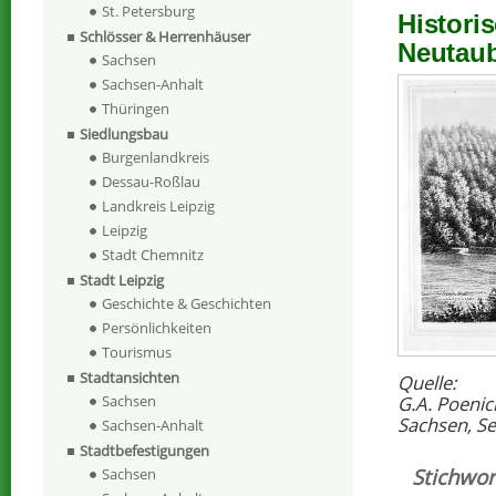
St. Petersburg
Histori
Schlösser & Herrenhäuser
Neutau
Sachsen
Sachsen-Anhalt
Thüringen
Siedlungsbau
Burgenlandkreis
Dessau-Roßlau
Landkreis Leipzig
Leipzig
Stadt Chemnitz
Stadt Leipzig
Geschichte & Geschichten
Persönlichkeiten
Tourismus
Stadtansichten
Quelle:
Sachsen
G.A. Poenic
Sachsen, Sec
Sachsen-Anhalt
Stadtbefestigungen
Stichwor
Sachsen