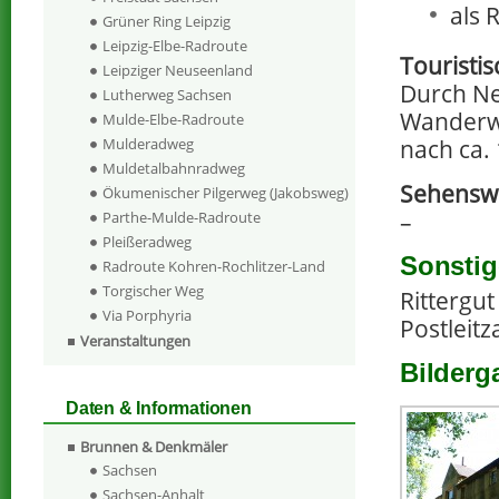
als 
Grüner Ring Leipzig
Leipzig-Elbe-Radroute
Touristi
Leipziger Neuseenland
Durch Ne
Lutherweg Sachsen
Wanderwe
Mulde-Elbe-Radroute
nach ca.
Mulderadweg
Muldetalbahnradweg
Sehenswe
Ökumenischer Pilgerweg (Jakobsweg)
–
Parthe-Mulde-Radroute
Pleißeradweg
Sonstig
Radroute Kohren-Rochlitzer-Land
Torgischer Weg
Rittergut
Via Porphyria
Postleitz
Veranstaltungen
Bilderg
Daten & Informationen
Brunnen & Denkmäler
Sachsen
Sachsen-Anhalt