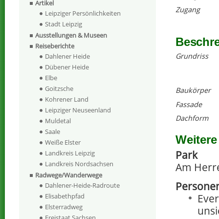
Artikel
Zugang
Leipziger Persönlichkeiten
Stadt Leipzig
Ausstellungen & Museen
Beschr
Reiseberichte
Grundriss
Dahlener Heide
Dübener Heide
Elbe
Goitzsche
Baukörper
Kohrener Land
Fassade
Leipziger Neuseenland
Dachform
Muldetal
Saale
Weitere
Weiße Elster
Park
Landkreis Leipzig
Landkreis Nordsachsen
Am Herre
Radwege/Wanderwege
Personen
Dahlener-Heide-Radroute
Ever
Elisabethpfad
Elsterradweg
unsi
Freistaat Sachsen