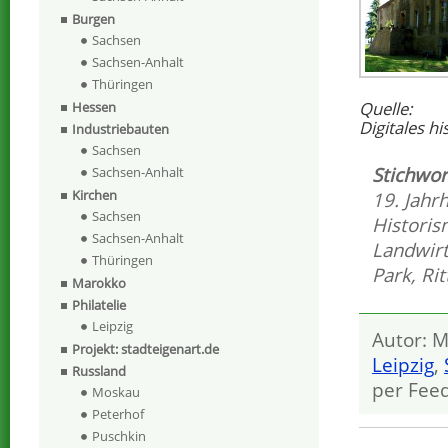
Burgen
Sachsen
Sachsen-Anhalt
Thüringen
Quelle:
Hessen
Digitales h
Industriebauten
Sachsen
Stichwor
Sachsen-Anhalt
Kirchen
19. Jahr
Sachsen
Histori
Sachsen-Anhalt
Landwirt
Thüringen
Park
,
Rit
Marokko
Philatelie
Leipzig
Autor: M
Projekt: stadteigenart.de
Leipzig
,
Russland
per Fee
Moskau
Peterhof
Puschkin