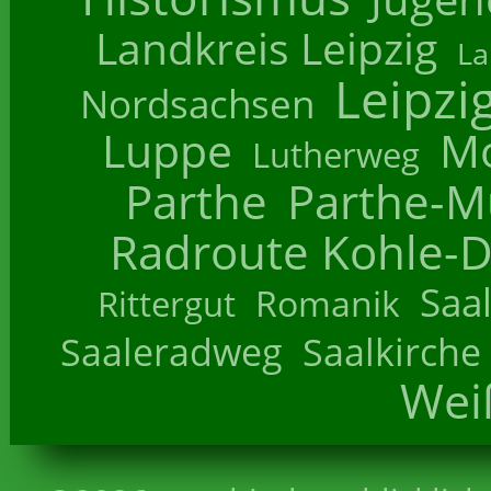
Landkreis Leipzig
La
Leipzi
Nordsachsen
Luppe
M
Lutherweg
Parthe
Parthe-M
Radroute Kohle-D
Saa
Romanik
Rittergut
Saaleradweg
Saalkirche
Wei