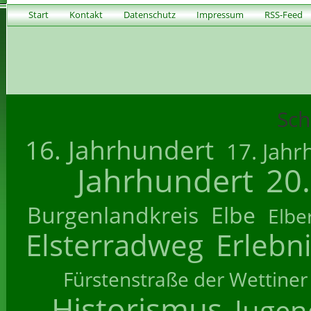
Start
Kontakt
Datenschutz
Impressum
RSS-Feed
Sch
16. Jahrhundert
17. Jahr
Jahrhundert
20
Burgenlandkreis
Elbe
Elbe
Elsterradweg
Erlebn
Fürstenstraße der Wettiner
Historismus
Jugend