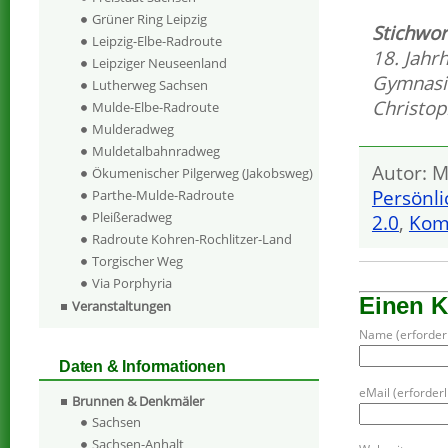
Grüner Ring Leipzig
Stichwor
Leipzig-Elbe-Radroute
18. Jahr
Leipziger Neuseenland
Gymnas
Lutherweg Sachsen
Christo
Mulde-Elbe-Radroute
Mulderadweg
Muldetalbahnradweg
Autor: M
Ökumenischer Pilgerweg (Jakobsweg)
Persönli
Parthe-Mulde-Radroute
Pleißeradweg
2.0
,
Kom
Radroute Kohren-Rochlitzer-Land
Torgischer Weg
Via Porphyria
Einen 
Veranstaltungen
Name (erforderl
Daten & Informationen
eMail (erforderli
Brunnen & Denkmäler
Sachsen
Sachsen-Anhalt