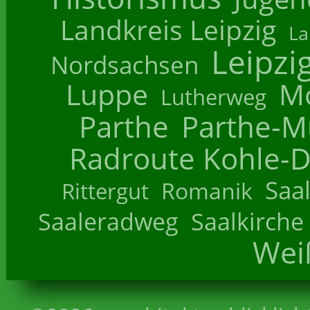
Landkreis Leipzig
La
Leipzi
Nordsachsen
Luppe
M
Lutherweg
Parthe
Parthe-M
Radroute Kohle-D
Saa
Romanik
Rittergut
Saaleradweg
Saalkirche
Wei