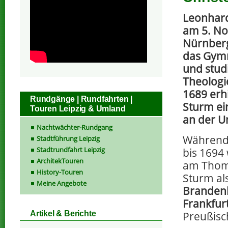
Leonhard
am 5. No
Nürnberg
das Gymn
und stud
Theologie
1689 erh
Rundgänge | Rundfahrten |
Sturm ei
Touren Leipzig & Umland
an der Un
Nachtwächter-Rundgang
Während 
Stadtführung Leipzig
Stadtrundfahrt Leipzig
bis 1694
ArchitekTouren
am Thoma
History-Touren
Sturm al
Meine Angebote
Brandenb
Frankfur
Preußisc
Artikel & Berichte