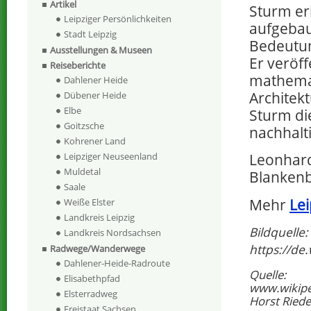
Artikel
Sturm er
Leipziger Persönlichkeiten
aufgebau
Stadt Leipzig
Bedeutun
Ausstellungen & Museen
Er veröf
Reiseberichte
mathemat
Dahlener Heide
Architek
Dübener Heide
Elbe
Sturm di
Goitzsche
nachhalti
Kohrener Land
Leonhard
Leipziger Neuseenland
Muldetal
Blankenb
Saale
Mehr
Lei
Weiße Elster
Landkreis Leipzig
Bildquelle:
Landkreis Nordsachsen
https://de
Radwege/Wanderwege
Dahlener-Heide-Radroute
Quelle:
Elisabethpfad
www.wikipe
Elsterradweg
Horst Riedel
Freistaat Sachsen