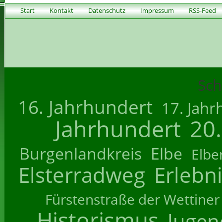
Start
Kontakt
Datenschutz
Impressum
RSS-Feed
Sch
16. Jahrhundert
17. Jahr
Jahrhundert
20
Burgenlandkreis
Elbe
Elbe
Elsterradweg
Erlebn
Fürstenstraße der Wettiner
Historismus
Jugend