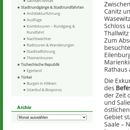
Sachsen-Anhalt
Zwischen
Stadtrundgänge & Stadtrundfahrten
Canitz un
Architekturführung
Wasewitz
Ausflüge
Schloss u
Kombitouren – Rundgang &
Thallwit
Rundfahrt
Nachtwächter
Zum Absc
Radtouren & Wanderungen
besuchte
Stadtteilführung
Eilenburg
Thementouren
Marienki
Tschechische Republik
Rathaus
Egerland
Türkei
Die Exku
Burgen in Kilikien
des
Befe
Istanbul & Bosporus
der Zeit
und Sali
Archiv
östliche
Gebiet st
Archiv
Saale – 