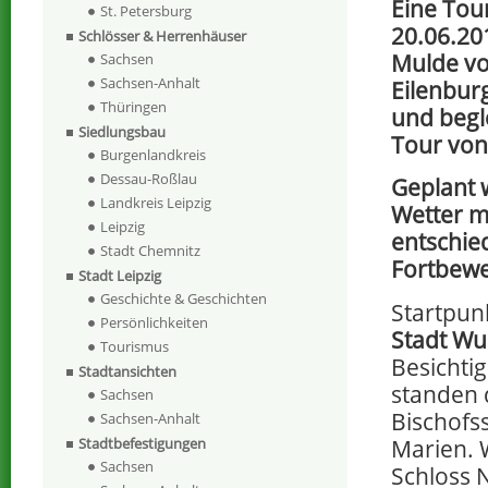
Eine Tou
St. Petersburg
20.06.20
Schlösser & Herrenhäuser
Mulde v
Sachsen
Sachsen-Anhalt
Eilenburg
Thüringen
und begl
Siedlungsbau
Tour von
Burgenlandkreis
Dessau-Roßlau
Geplant 
Landkreis Leipzig
Wetter m
Leipzig
entschied
Stadt Chemnitz
Fortbewe
Stadt Leipzig
Geschichte & Geschichten
Startpun
Persönlichkeiten
Stadt Wu
Tourismus
Besicht
Stadtansichten
standen 
Sachsen
Bischofs
Sachsen-Anhalt
Marien. 
Stadtbefestigungen
Sachsen
Schloss 