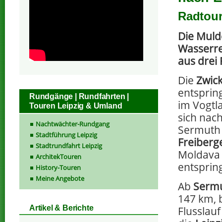
Radtour
Die Muld
Wasserre
aus drei 
Die
Zwic
entsprin
Rundgänge | Rundfahrten |
im Vogtl
Touren Leipzig & Umland
sich nac
Nachtwächter-Rundgang
Sermuth 
Stadtführung Leipzig
Freiberg
Stadtrundfahrt Leipzig
Moldava 
ArchitekTouren
entspring
History-Touren
Meine Angebote
Ab
Serm
147 km, 
Artikel & Berichte
Flusslau