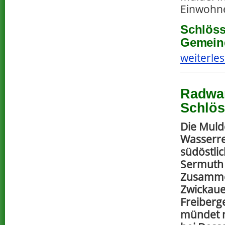
Einwohn
Schlöss
Gemeind
weiterles
Radwan
Schlös
Die Muld
Wasserre
südöstlic
Sermuth
Zusamme
Zwickaue
Freiberg
mündet n