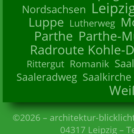
Leipzi
Nordsachsen
Luppe
M
Lutherweg
Parthe
Parthe-M
Radroute Kohle-D
Saa
Romanik
Rittergut
Saaleradweg
Saalkirche
Wei
©2026 – architektur-blicklich
04317 Leipzig – T