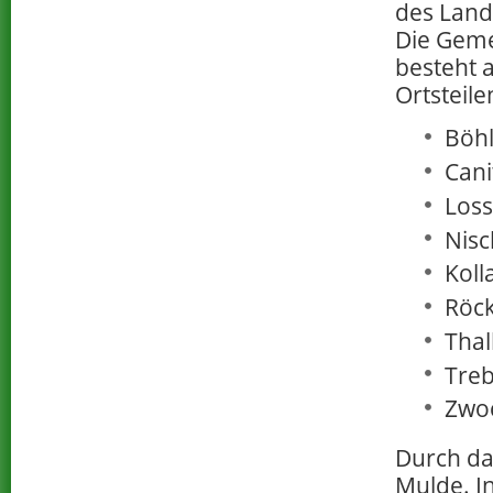
des Landk
Die Geme
besteht 
Ortsteile
Böhl
Cani
Loss
Nisc
Koll
Röck
Thal
Treb
Zwo
Durch da
Mulde. I