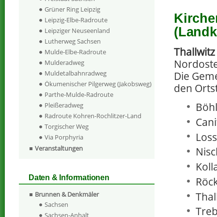
Grüner Ring Leipzig
Kirche
Leipzig-Elbe-Radroute
(Landk
Leipziger Neuseenland
Lutherweg Sachsen
Thallwitz
Mulde-Elbe-Radroute
Nordoste
Mulderadweg
Muldetalbahnradweg
Die Geme
Ökumenischer Pilgerweg (Jakobsweg)
den Orts
Parthe-Mulde-Radroute
Böhl
Pleißeradweg
Radroute Kohren-Rochlitzer-Land
Cani
Torgischer Weg
Loss
Via Porphyria
Veranstaltungen
Nisc
Koll
Daten & Informationen
Röck
Thal
Brunnen & Denkmäler
Sachsen
Treb
Sachsen-Anhalt