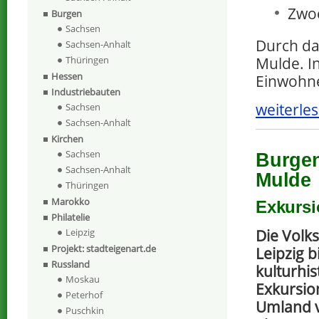
Zwo
Burgen
Sachsen
Durch da
Sachsen-Anhalt
Thüringen
Mulde. I
Hessen
Einwohn
Industriebauten
weiterles
Sachsen
Sachsen-Anhalt
Kirchen
Sachsen
Burgen
Sachsen-Anhalt
Mulde
Thüringen
Marokko
Exkursi
Philatelie
Die Volk
Leipzig
Projekt: stadteigenart.de
Leipzig b
Russland
kulturhis
Moskau
Exkursio
Peterhof
Umland v
Puschkin