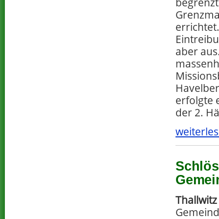
begrenzt
Grenzmar
errichtet
Eintreib
aber aus.
massenha
Missions
Havelber
erfolgte 
der 2. Hä
weiterles
Schlös
Gemein
Thallwitz
Gemeind