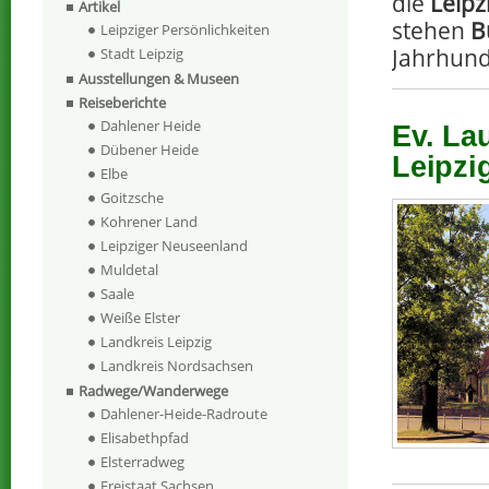
die
Leipz
Artikel
stehen
B
Leipziger Persönlichkeiten
Jahrhund
Stadt Leipzig
Ausstellungen & Museen
Reiseberichte
Dahlener Heide
Ev. La
Dübener Heide
Leipzi
Elbe
Goitzsche
Kohrener Land
Leipziger Neuseenland
Muldetal
Saale
Weiße Elster
Landkreis Leipzig
Landkreis Nordsachsen
Radwege/Wanderwege
Dahlener-Heide-Radroute
Elisabethpfad
Elsterradweg
Freistaat Sachsen