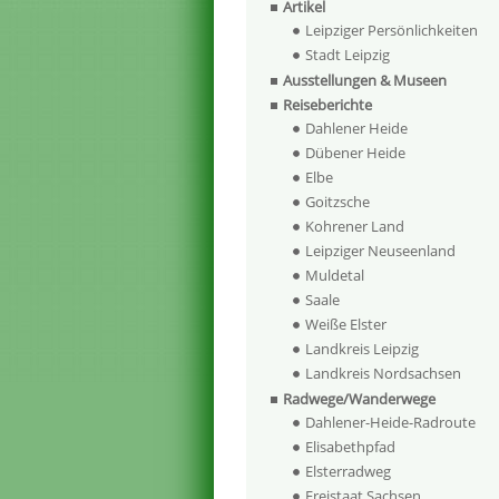
Artikel
Leipziger Persönlichkeiten
Stadt Leipzig
Ausstellungen & Museen
Reiseberichte
Dahlener Heide
Dübener Heide
Elbe
Goitzsche
Kohrener Land
Leipziger Neuseenland
Muldetal
Saale
Weiße Elster
Landkreis Leipzig
Landkreis Nordsachsen
Radwege/Wanderwege
Dahlener-Heide-Radroute
Elisabethpfad
Elsterradweg
Freistaat Sachsen