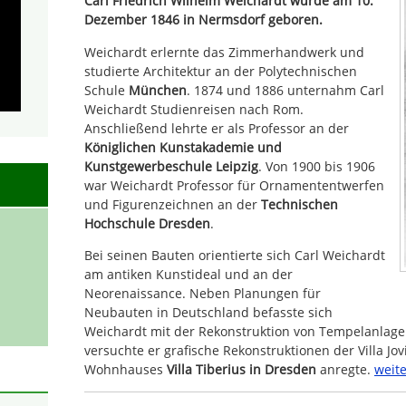
Carl Friedrich Wilhelm Weichardt wurde am 10.
Dezember 1846 in Nermsdorf geboren.
Weichardt erlernte das Zimmerhandwerk und
studierte Architektur an der Polytechnischen
Schule
München
. 1874 und 1886 unternahm Carl
Weichardt Studienreisen nach Rom.
Anschließend lehrte er als Professor an der
Königlichen Kunstakademie und
Kunstgewerbeschule Leipzig
. Von 1900 bis 1906
war Weichardt Professor für Ornamententwerfen
und Figurenzeichnen an der
Technischen
Hochschule Dresden
.
Bei seinen Bauten orientierte sich Carl Weichardt
am antiken Kunstideal und an der
Neorenaissance. Neben Planungen für
Neubauten in Deutschland befasste sich
Weichardt mit der Rekonstruktion von Tempelanlagen,
versuchte er grafische Rekonstruktionen der Villa Jov
Wohnhauses
Villa Tiberius in Dresden
anregte.
weite