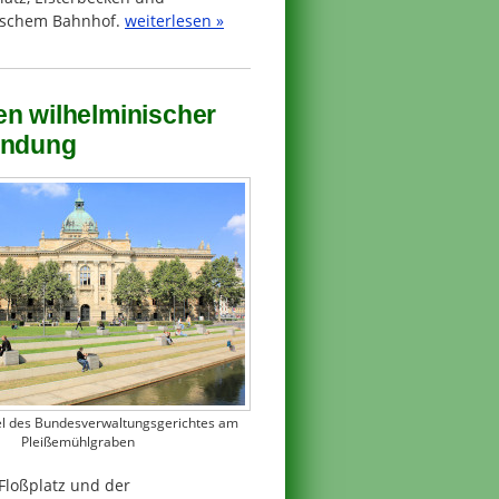
ischem Bahnhof.
weiterlesen »
en wilhelminischer
indung
l des Bundesverwaltungsgerichtes am
Pleißemühlgraben
Floßplatz und der