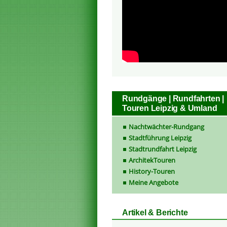
Rundgänge | Rundfahrten |
Touren Leipzig & Umland
Nachtwächter-Rundgang
Stadtführung Leipzig
Stadtrundfahrt Leipzig
ArchitekTouren
History-Touren
Meine Angebote
Artikel & Berichte