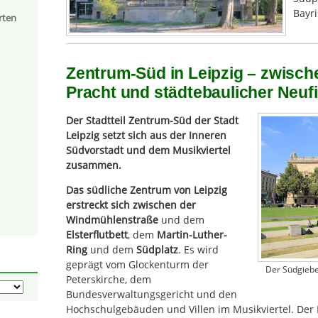
Bayr
rten
Zentrum-Süd in Leipzig – zwisch
Pracht und städtebaulicher Neuf
Der Stadtteil Zentrum-Süd der Stadt
Leipzig setzt sich aus der Inneren
Südvorstadt und dem Musikviertel
zusammen.
Das südliche Zentrum von Leipzig
erstreckt sich zwischen der
Windmühlenstraße
und dem
Elsterflutbett
, dem
Martin-Luther-
Ring
und dem
Südplatz
. Es wird
geprägt vom Glockenturm der
Der Südgiebe
Peterskirche, dem
Bundesverwaltungsgericht und den
Hochschulgebäuden und Villen im Musikviertel. Der 