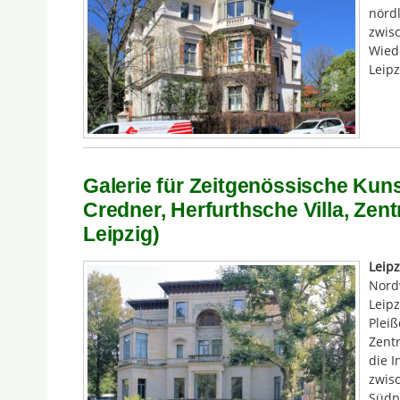
nördl
zwis
Wied
Leipz
Galerie für Zeitgenössische Kunst
Credner, Herfurthsche Villa, Zen
Leipzig)
Leipz
Nord
Leipz
Pleiß
Zentr
die I
zwis
Südp