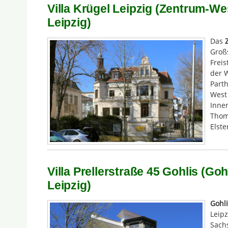
Villa Krügel Leipzig (Zentrum-Wes
Leipzig)
Das
Groß
Freis
der W
Part
West 
Innen
Thom
Elst
Villa Prellerstraße 45 Gohlis (Goh
Leipzig)
Gohli
Leipz
Sachs