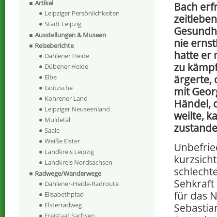
Artikel
Bach erfr
Leipziger Persönlichkeiten
zeitleben
Stadt Leipzig
Gesundhe
Ausstellungen & Museen
nie ernst
Reiseberichte
hatte er
Dahlener Heide
zu kämpf
Dübener Heide
Elbe
ärgerte, 
Goitzsche
mit Geor
Kohrener Land
Händel, d
Leipziger Neuseenland
weilte, k
Muldetal
zustande
Saale
Weiße Elster
Unbefrie
Landkreis Leipzig
kurzsicht
Landkreis Nordsachsen
schlecht
Radwege/Wanderwege
Sehkraft
Dahlener-Heide-Radroute
für das 
Elisabethpfad
Elsterradweg
Sebastia
Freistaat Sachsen