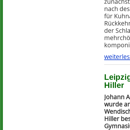
zunächst
nach des
für Kuhn
Rückkeh
der Schl
mehrchör
komponie
weiterles
Leipzi
Hiller
Johann Ad
wurde am
Wendisch
Hiller be
Gymnasium