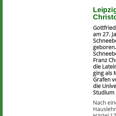
Leipzi
Christ
Gottfrie
am 27. J
Schneebe
geboren.
Schneebe
Franz Ch
die Late
ging als
Grafen v
die Unive
Studium 
Nach eine
Hauslehr
Härtel 1