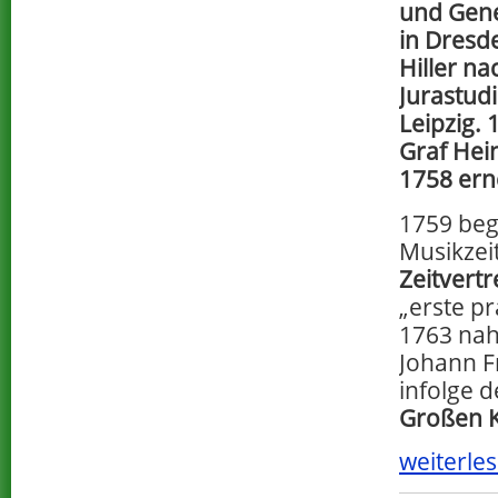
und Gene
in Dresd
Hiller n
Jurastud
Leipzig.
Graf Hei
1758 ern
1759 beg
Musikzeit
Zeitvertr
„erste pr
1763 nah
Johann F
infolge d
Großen 
weiterles