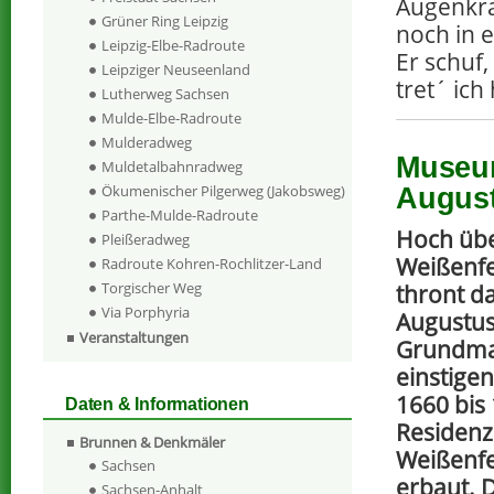
Augenkran
Grüner Ring Leipzig
noch in 
Leipzig-Elbe-Radroute
Er schuf
Leipziger Neuseenland
tret´ ich
Lutherweg Sachsen
Mulde-Elbe-Radroute
Mulderadweg
Museum
Muldetalbahnradweg
Ökumenischer Pilgerweg (Jakobsweg)
Augus
Parthe-Mulde-Radroute
Hoch übe
Pleißeradweg
Weißenfe
Radroute Kohren-Rochlitzer-Land
Torgischer Weg
thront d
Via Porphyria
Augustus
Veranstaltungen
Grundma
einstige
1660 bis
Daten & Informationen
Residenz
Brunnen & Denkmäler
Weißenfe
Sachsen
erbaut. 
Sachsen-Anhalt