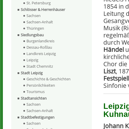
St. Petersburg
1854 in 
Schlösser & Herrenhäuser
Leitung 
Sachsen
Gesangver
Sachsen-Anhalt
Musik (Ri
Thüringen
regelmäß
Siedlungsbau
Burgenlandkreis
durch W
Dessau-Roßlau
Händel
u
Landkreis Leipzig
kirchlic
Leipzig
Chor die
Stadt Chemnitz
Liszt
, 18
Stadt Leipzig
Festspie
Geschichte & Geschichten
Sinfonie
Persönlichkeiten
Tourismus
Stadtansichten
Sachsen
Leipzi
Sachsen-Anhalt
Kuhna
Stadtbefestigungen
Sachsen
Johann K