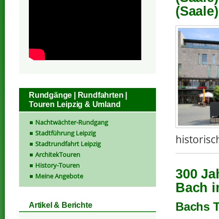
(Saale)
Rundgänge | Rundfahrten |
Touren Leipzig & Umland
Nachtwächter-Rundgang
Stadtführung Leipzig
historisc
Stadtrundfahrt Leipzig
ArchitekTouren
History-Touren
300 Ja
Meine Angebote
Bach i
Bachs T
Artikel & Berichte