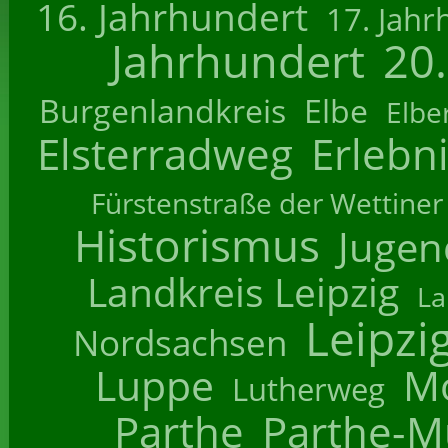
16. Jahrhundert
17. Jahr
Jahrhundert
20
Burgenlandkreis
Elbe
Elbe
Elsterradweg
Erlebn
Fürstenstraße der Wettiner
Historismus
Jugend
Landkreis Leipzig
La
Leipzi
Nordsachsen
Luppe
M
Lutherweg
Parthe
Parthe-M