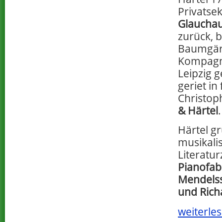
Privatse
Glaucha
zurück, b
Baumgärt
Kompagn
Leipzig 
geriet in
Christop
& Härtel
.
Härtel gr
musikali
Literatu
Pianofab
Mendelss
und Ric
weiterles