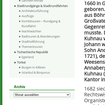
Sachsen-Anhalt
1660 in 
Stadtrundgänge & Stadtrundfahrten
geboren.
Architekturführung
aus Böhm
Ausflüge
Großvate
Kombitouren – Rundgang &
Gegenref
Rundfahrt
Nachtwächter
musste. 
Radtouren & Wanderungen
Kuhnau w
Stadtteilführung
Johann w
Thementouren
Sohn And
Tschechische Republik
1721), de
Egerland
Weesenst
Türkei
Annaberg
Burgen in Kilikien
Kuhnau (
Istanbul & Bosporus
Kantor i
Archiv
1682 sie
Rechtswi
Archiv
Organist