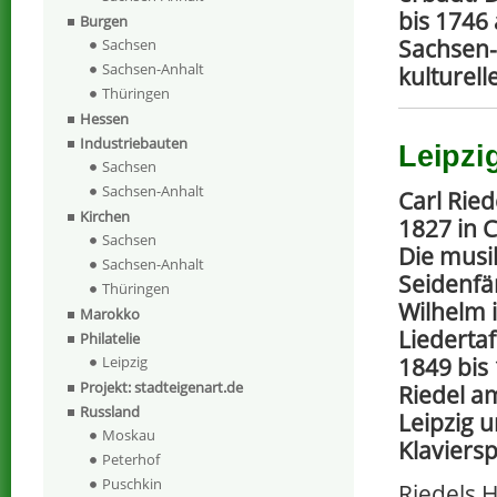
bis 1746
Burgen
Sachsen-
Sachsen
Sachsen-Anhalt
kulturel
Thüringen
Hessen
Industriebauten
Leipzi
Sachsen
Sachsen-Anhalt
Carl Rie
Kirchen
1827 in 
Sachsen
Die musi
Sachsen-Anhalt
Seidenfä
Thüringen
Wilhelm 
Marokko
Liedertaf
Philatelie
1849 bis 
Leipzig
Projekt: stadteigenart.de
Riedel a
Russland
Leipzig u
Moskau
Klaviersp
Peterhof
Puschkin
Riedels H